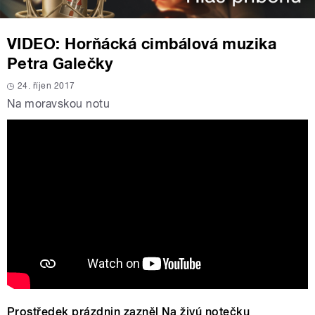
VIDEO: Horňácká cimbálová muzika
Petra Galečky
24. říjen 2017
Na moravskou notu
Prostředek prázdnin zazněl Na živú notečku