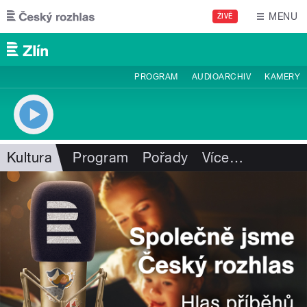
Přejít k hlavnímu obsahu
MENU
ŽIVĚ
PROGRAM
AUDIOARCHIV
KAMERY
Kultura
Program
Pořady
Více
…