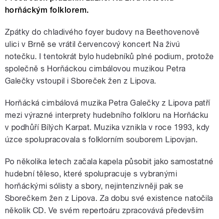
horňáckým folklorem.
Zpátky do chladivého foyer budovy na Beethovenově
ulici v Brně se vrátil červencový koncert Na živú
notečku. I tentokrát bylo hudebníků plné podium, protože
společně s Horňáckou cimbálovou muzikou Petra
Galečky vstoupil i Sboreček žen z Lipova.
Horňácká cimbálová muzika Petra Galečky z Lipova patří
mezi výrazné interprety hudebního folkloru na Horňácku
v podhůří Bílých Karpat. Muzika vznikla v roce 1993, kdy
úzce spolupracovala s folklorním souborem Lipovjan.
Po několika letech začala kapela působit jako samostatné
hudební těleso, které spolupracuje s vybranými
horňáckými sólisty a sbory, nejintenzivněji pak se
Sborečkem žen z Lipova. Za dobu své existence natočila
několik CD. Ve svém repertoáru zpracovává především