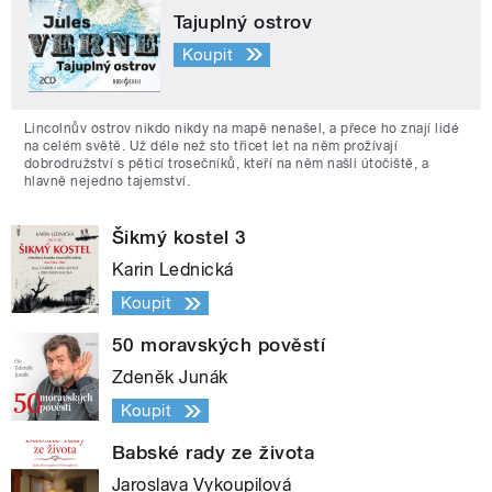
Tajuplný ostrov
Koupit
Lincolnův ostrov nikdo nikdy na mapě nenašel, a přece ho znají lidé
na celém světě. Už déle než sto třicet let na něm prožívají
dobrodružství s pěticí trosečníků, kteří na něm našli útočiště, a
hlavně nejedno tajemství.
Šikmý kostel 3
Karin Lednická
Koupit
50 moravských pověstí
Zdeněk Junák
Koupit
Babské rady ze života
Jaroslava Vykoupilová