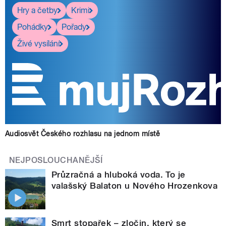
Hry a četby
Krimi
Pohádky
Pořady
Živé vysílání
Audiosvět Českého rozhlasu na jednom místě
NEJPOSLOUCHANĚJŠÍ
Průzračná a hluboká voda. To je
valašský Balaton u Nového Hrozenkova
Smrt stopařek – zločin, který se