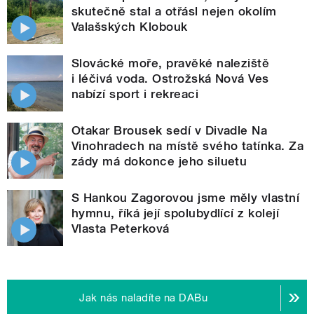
skutečně stal a otřásl nejen okolím
Valašských Klobouk
Slovácké moře, pravěké naleziště
i léčivá voda. Ostrožská Nová Ves
nabízí sport i rekreaci
Otakar Brousek sedí v Divadle Na
Vinohradech na místě svého tatínka. Za
zády má dokonce jeho siluetu
S Hankou Zagorovou jsme měly vlastní
hymnu, říká její spolubydlící z kolejí
Vlasta Peterková
Jak nás naladíte na DABu