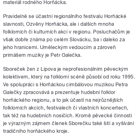
materiál rodného Horňácka.
Pravidelně se účastní regionálního festivalu Horňácké
slavnosti, Ozvěny Horňácka, ale i dalších mnoha
folklorních či kulturních akcí v regionu. Posluchačům je
však dobře známa po celém Slovácku, ba i daleko za
jeho hranicemi. Uměleckým vedoucím a zároveň
primášem muziky je Petr Galečka.
Sboreček žen z Lipova je neprofesionálním pěveckým
kolektivem, který na folklorní scéně působí od roku 1995.
Ve spolupráci s Horňáckou cimbálovou muzikou Petra
Galečky zpracovává a prezentuje hudební folklor
horňáckého regionu, a to jak účastí na nejrůznějších
folklorních akcích, festivalech či vlastních koncertech,
tak též na hudebních nosičích. Kromě pěvecké činnosti
je výrazným zájmem členek Sborečku také šití a vyšívání
tradičního horňáckého kroje.