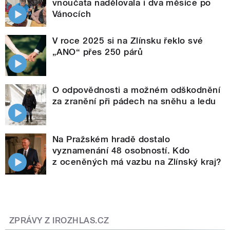
vnoučata nadělovala i dva měsíce po
Vánocích
V roce 2025 si na Zlínsku řeklo své
„ANO“ přes 250 párů
O odpovědnosti a možném odškodnění
za zranění při pádech na sněhu a ledu
Na Pražském hradě dostalo
vyznamenání 48 osobností. Kdo
z oceněných má vazbu na Zlínský kraj?
ZPRÁVY Z IROZHLAS.CZ