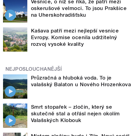
Vesnice, o níž se říká, že patří mezi
oskerušové velmoci. To jsou Prakšice
na Uherskohradišťsku
Kašava patří mezi nejlepší vesnice
Evropy. Komise ocenila udržitelný
rozvoj vysoké kvality
NEJPOSLOUCHANĚJŠÍ
Průzračná a hluboká voda. To je
valašský Balaton u Nového Hrozenkova
Smrt stopařek – zločin, který se
skutečně stal a otřásl nejen okolím
Valašských Klobouk
Místem zločinu bude i Zlín. Nový seriál