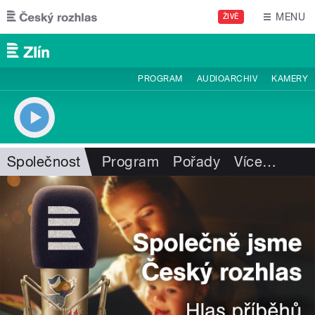
Přejít k hlavnímu obsahu
MENU
ŽIVĚ
PROGRAM
AUDIOARCHIV
KAMERY
Společnost
Program
Pořady
Více
…