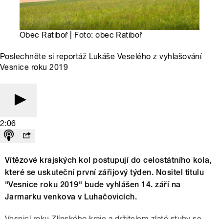
Obec Ratiboř | Foto: obec Ratiboř
Poslechněte si reportáž Lukáše Veselého z vyhlašování
Vesnice roku 2019
2:06
Vítězové krajských kol postupují do celostátního kola,
které se uskuteční první zářijový týden. Nositel titulu
"Vesnice roku 2019" bude vyhlášen 14. září na
Jarmarku venkova v Luhačovicích.
Vesnicí roku Zlínského kraje a držitelem zlaté stuhy se