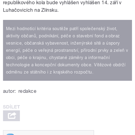
republikového kola bude vyhlášen vyhlášen 14. září v
Luhačovicích na Zlínsku.
Mezi hodnotící kritéria soutěže patří společenský život,
aktivity občanů, podnikání, péče o stavební fond a obraz
vesnice, občanská vybavenost, inženýrské sítě a úspory
energií, péče o veřejná prostranství, přírodní prvky a zeleň v
obci, péče o krajinu, chystané záměry a informační
technologie a koncepční dokumenty obce. Vítězové obdrží
odměnu ze státního i z krajského rozpočtu.
autor:
redakce