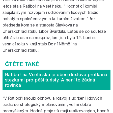
letos stala Ratiboř na Vsetínsku. "Hodnoticí komisi
zaujala svým rozvojem i udržováním lidových tradic i
bohatým společenským a kulturním životem," řekl
předseda komise a starosta Slavkova na
Uherskohradišťsku Libor Švardala. Letos se do soutěže
přihlásilo osm samospráv, loni jich bylo 12. Loni se
vesnicí roku v kraji stalo Dolní Němčí na
Uherskohradišťsku.
Ratiboř na Vsetínsku je obec doslova protkaná
stezkami pro pěší turisty. A není to žádná
rovinka
"V Ratiboři snoubí obnovu a rozvoj a udržení lidových
tradic se strategickým plánováním, velmi dobře
promyšleným. Hodně projektů mají realizovaných, hodně