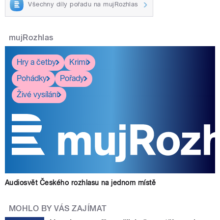
Všechny díly pořadu na mujRozhlas
mujRozhlas
Hry a četby
Krimi
Pohádky
Pořady
Živé vysílání
Audiosvět Českého rozhlasu na jednom místě
MOHLO BY VÁS ZAJÍMAT