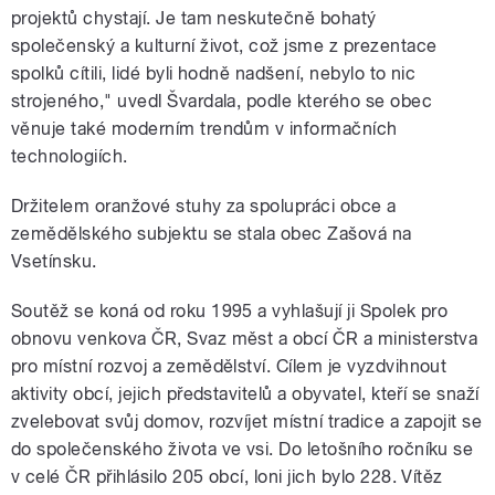
projektů chystají. Je tam neskutečně bohatý
společenský a kulturní život, což jsme z prezentace
spolků cítili, lidé byli hodně nadšení, nebylo to nic
strojeného," uvedl Švardala, podle kterého se obec
věnuje také moderním trendům v informačních
technologiích.
Držitelem oranžové stuhy za spolupráci obce a
zemědělského subjektu se stala obec Zašová na
Vsetínsku.
Soutěž se koná od roku 1995 a vyhlašují ji Spolek pro
obnovu venkova ČR, Svaz měst a obcí ČR a ministerstva
pro místní rozvoj a zemědělství. Cílem je vyzdvihnout
aktivity obcí, jejich představitelů a obyvatel, kteří se snaží
zvelebovat svůj domov, rozvíjet místní tradice a zapojit se
do společenského života ve vsi. Do letošního ročníku se
v celé ČR přihlásilo 205 obcí, loni jich bylo 228. Vítěz