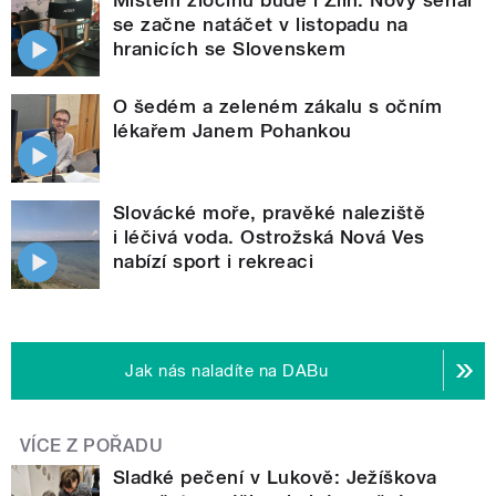
se začne natáčet v listopadu na
hranicích se Slovenskem
O šedém a zeleném zákalu s očním
lékařem Janem Pohankou
Slovácké moře, pravěké naleziště
i léčivá voda. Ostrožská Nová Ves
nabízí sport i rekreaci
Jak nás naladíte na DABu
VÍCE Z POŘADU
Sladké pečení v Lukově: Ježíškova