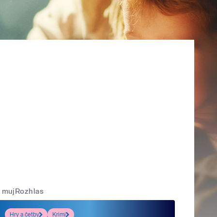
mujRozhlas
Hry a četby
Krimi