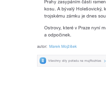
Prahy zasypáním části ramen 
kosu. A bývalý Holešovický, k
trojskému zámku je dnes so
Ostrovy, které v Praze nyní 
a odpočinek.
autor:
Marek Mojžíšek
Všechny díly pořadu na mujRozhlas