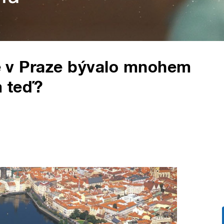
avě v Praze bývalo mnohem
m teď?