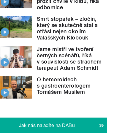
prožít chvíle v klidu, říká
odbornice
Smrt stopařek – zločin,
který se skutečně stal a
otřásl nejen okolím
Valašských Klobouk
Jsme mistři ve tvoření
černých scénářů, říká
v souvislosti se strachem
terapeut Adam Schmidt
O hemoroidech
s gastroenterologem
Tomášem Musilem
Jak nás naladíte na DABu