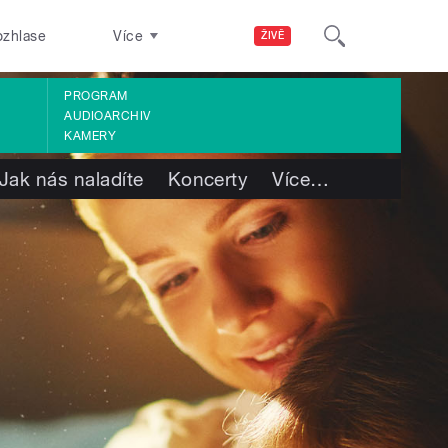
ozhlase
Více
ŽIVĚ
PROGRAM
AUDIOARCHIV
KAMERY
Jak nás naladíte
Koncerty
Více
…