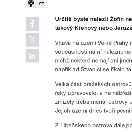
Určitě byste nalezli Žofín n
takový Křenový nebo Jeruz
Vltava na území Velké Prahy mě
současnosti na ní nalezneme v
nichž některé nemají ani jmén
například Štvanici se říkalo 
Velká část pražských ostrovů 
řeky upravovalo, a na nábřeží
zmizely třeba menší ostrovy u
Jejich území dnes tvoří pevni
Z Libeňského ostrova dále po