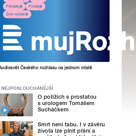
Pohádky
Pořady
Živé vysílání
Audiosvět Českého rozhlasu na jednom místě
NEJPOSLOUCHANĚJŠÍ
O potížích s prostatou
s urologem Tomášem
Sucháčkem
Smrt není tabu. I v závěru
života lze plnit přání a