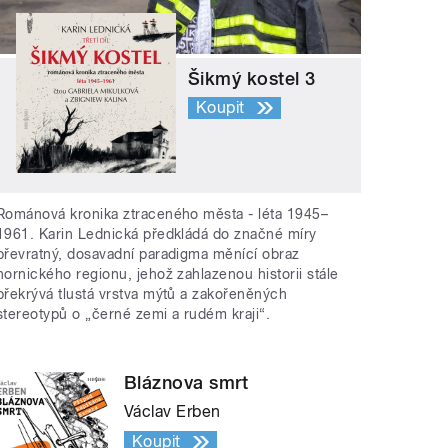
Šikmý kostel 3
Koupit
Románová kronika ztraceného města - léta 1945–
1961. Karin Lednická předkládá do značné míry
převratný, dosavadní paradigma měnící obraz
hornického regionu, jehož zahlazenou historii stále
překrývá tlustá vrstva mýtů a zakořeněných
stereotypů o „černé zemi a rudém kraji“.
Bláznova smrt
Václav Erben
Koupit