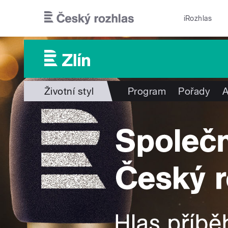
Přejít k hlavnímu obsahu
iRozhlas
Životní styl
Program
Pořady
A