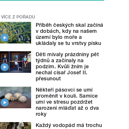
VÍCE Z POŘADU
Příběh českých skal začíná
v dobách, kdy na našem
území bylo moře a
ukládaly se tu vrstvy písku
Děti mívaly prázdniny pět
týdnů a začínaly na
podzim. Kvůli žním je
nechal císař Josef II.
přesunout
Někteří pásovci se umí
proměnit v kouli. Samice
umí ve stresu pozdržet
narození mláďat až o dva
roky
Každý vodopád má trochu