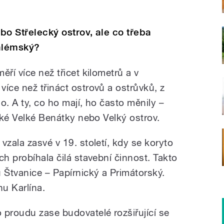
ebo Střelecký ostrov, ale co třeba
alémský?
ří více než třicet kilometrů a v
íce než třináct ostrovů a ostrůvků, z
o. A ty, co ho mají, ho často měnily –
také Velké Benátky nebo Velký ostrov.
vzala zasvé v 19. století, kdy se koryto
ch probíhala čilá stavební činnost. Takto
 Štvanice – Papírnický a Primátorský.
nu Karlína.
 proudu zase budovatelé rozšiřující se