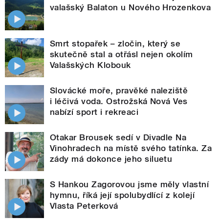
valašský Balaton u Nového Hrozenkova
Smrt stopařek – zločin, který se
skutečně stal a otřásl nejen okolím
Valašských Klobouk
Slovácké moře, pravěké naleziště
i léčivá voda. Ostrožská Nová Ves
nabízí sport i rekreaci
Otakar Brousek sedí v Divadle Na
Vinohradech na místě svého tatínka. Za
zády má dokonce jeho siluetu
S Hankou Zagorovou jsme měly vlastní
hymnu, říká její spolubydlící z kolejí
Vlasta Peterková