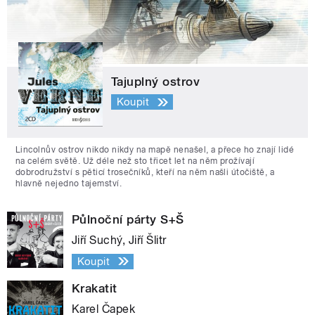
Tajuplný ostrov
Koupit
Lincolnův ostrov nikdo nikdy na mapě nenašel, a přece ho znají lidé
na celém světě. Už déle než sto třicet let na něm prožívají
dobrodružství s pěticí trosečníků, kteří na něm našli útočiště, a
hlavně nejedno tajemství.
Půlnoční párty S+Š
Jiří Suchý, Jiří Šlitr
Koupit
Krakatit
Karel Čapek