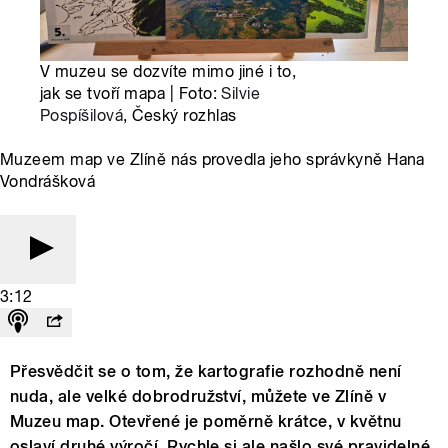
V muzeu se dozvíte mimo jiné i to,
jak se tvoří mapa | Foto:
Silvie
Pospíšilová
, Český rozhlas
Muzeem map ve Zlíně nás provedla jeho správkyně Hana
Vondrášková
3:12
Přesvědčit se o tom, že kartografie rozhodně není
nuda, ale velké dobrodružství, můžete ve Zlíně v
Muzeu map. Otevřené je poměrně krátce, v květnu
oslaví druhé výročí. Rychle si ale našlo své pravidelné