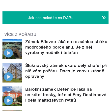
Jak nás naladíte na DABu
VÍCE Z POŘADU
Zámek Bílovec láká na rozsáhlou sbírku
modrobílého porcelánu. Je z něj
vyrobený nočník i telefon
Šluknovský zámek skoro celý shořel při
ničivém požáru. Dnes je znovu krásně
opravený
Barokní zámek Dětenice láká na
unikátní fresky, ložnici Emy Destinnové
i děla maltézských rytířů