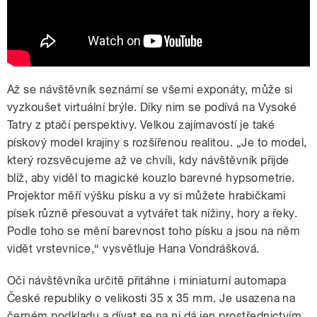
Až se návštěvník seznámí se všemi exponáty, může si
vyzkoušet virtuální brýle. Díky nim se podívá na Vysoké
Tatry z ptačí perspektivy. Velkou zajímavostí je také
pískový model krajiny s rozšířenou realitou. „Je to model,
který rozsvěcujeme až ve chvíli, kdy návštěvník přijde
blíž, aby viděl to magické kouzlo barevné hypsometrie.
Projektor měří výšku písku a vy si můžete hrabičkami
písek různě přesouvat a vytvářet tak nížiny, hory a řeky.
Podle toho se mění barevnost toho písku a jsou na něm
vidět vrstevnice,“ vysvětluje Hana Vondrášková.
Oči návštěvníka určitě přitáhne i miniaturní automapa
České republiky o velikosti 35 x 35 mm. Je usazena na
černém podkladu a dívat se na ni dá jen prostřednictvím