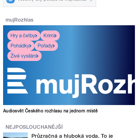
mujRozhlas
Hry a četby
Krimi
Pohádky
Pořady
Živé vysílání
Audiosvět Českého rozhlasu na jednom místě
NEJPOSLOUCHANĚJŠÍ
Průzračná a hluboká voda. To je