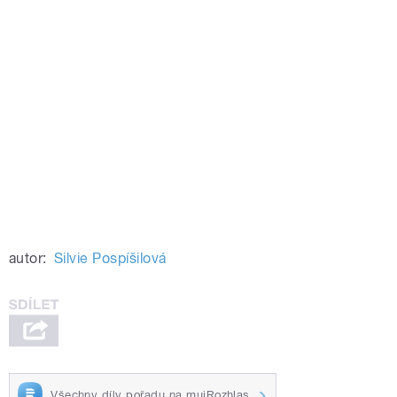
autor:
Silvie Pospíšilová
Všechny díly pořadu na mujRozhlas