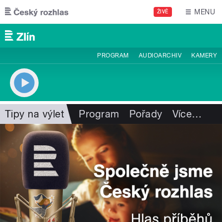
Přejít k hlavnímu obsahu
MENU
ŽIVĚ
PROGRAM
AUDIOARCHIV
KAMERY
Tipy na výlet
Program
Pořady
Více
…