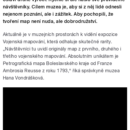
návštěvníky. Cílem muzea je, aby si z něj lidé odnesli
nejenom poznání, ale i zážitek. Aby pochopili, že
tvoření map není nuda, ale dobrodružství.
Aktuálně je v muzejních prostorách k vidění expozice
Vojenská mapování, která odhaluje skutečné rarity.
„Návštěvníci tu uvidí originály map z prvního, druhého i
třetího vojenského mapování. Absolutním unikátem je
Petrografická mapa Boleslavského kraje od Franze
Ambrosia Reusse z roku 1793,“ říká správkyně muzea
Hana Vondrášková.
Pískový model krajiny nám předvedla
průvodkyně Hana Vondrášková