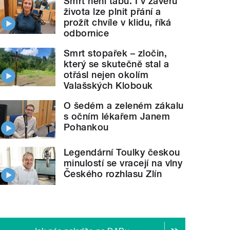
Smrt není tabu. I v závěru
života lze plnit přání a
prožít chvíle v klidu, říká
odbornice
Smrt stopařek – zločin,
který se skutečně stal a
otřásl nejen okolím
Valašských Klobouk
O šedém a zeleném zákalu
s očním lékařem Janem
Pohankou
Legendární Toulky českou
minulostí se vracejí na vlny
Českého rozhlasu Zlín