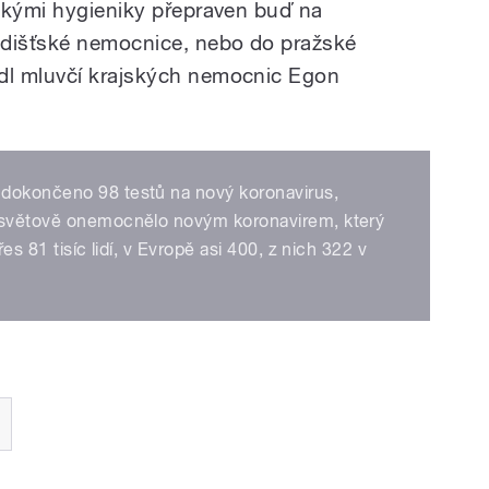
skými hygieniky přepraven buď na
adišťské nemocnice, nebo do pražské
dl mluvčí krajských nemocnic Egon
 dokončeno 98 testů na nový koronavirus,
losvětově onemocnělo novým koronavirem, který
es 81 tisíc lidí, v Evropě asi 400, z nich 322 v