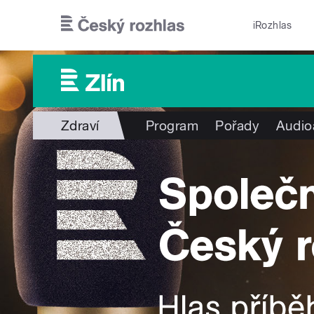
Přejít k hlavnímu obsahu
iRozhlas
Zdraví
Program
Pořady
Audio