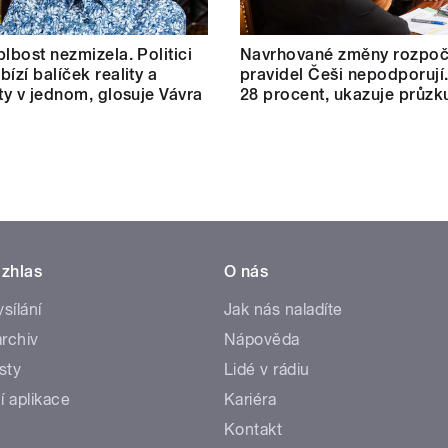
blbost nezmizela. Politici
Navrhované změny rozpoč
ízí balíček reality a
pravidel Češi nepodporují.
ity v jednom, glosuje Vávra
28 procent, ukazuje průz
zhlas
O nás
ysílání
Jak nás naladíte
rchiv
Nápověda
sty
Lidé v rádiu
í aplikace
Kariéra
Kontakt