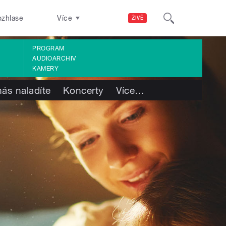
ozhlase
Více
ŽIVĚ
PROGRAM
AUDIOARCHIV
KAMERY
nás naladíte
Koncerty
Více
…