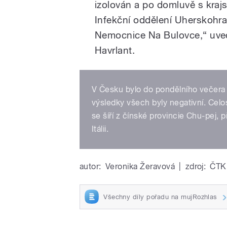
izolován a po domluvě s kraj
Infekční oddělení Uherskohr
Nemocnice Na Bulovce,“ uve
Havrlant.
V Česku bylo do pondělního večera
výsledky všech byly negativní. Ce
se šíří z čínské provincie Chu-pej, př
Itálii.
autor:
Veronika Žeravová
|
zdroj:
ČTK
Všechny díly pořadu na mujRozhlas