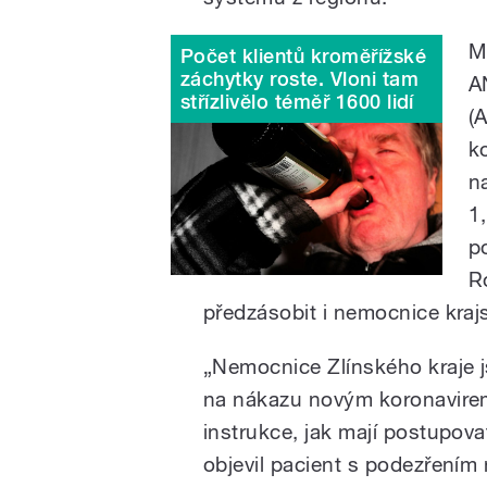
M
Počet klientů kroměřížské
záchytky roste. Vloni tam
A
střízlivělo téměř 1600 lidí
(
k
n
1
p
R
předzásobit i nemocnice kraj
„Nemocnice Zlínského kraje 
na nákazu novým koronavirem 
instrukce, jak mají postupovat
objevil pacient s podezřením