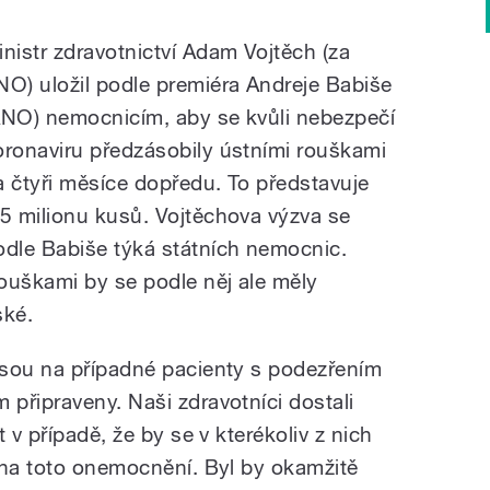
inistr zdravotnictví Adam Vojtěch (za
NO) uložil podle premiéra Andreje Babiše
ANO) nemocnicím, aby se kvůli nebezpečí
oronaviru předzásobily ústními rouškami
a čtyři měsíce dopředu. To představuje
,5 milionu kusů. Vojtěchova výzva se
odle Babiše týká státních nemocnic.
ouškami by se podle něj ale měly
ské.
jsou na případné pacienty s podezřením
připraveny. Naši zdravotníci dostali
 v případě, že by se v kterékoliv z nich
 na toto onemocnění. Byl by okamžitě