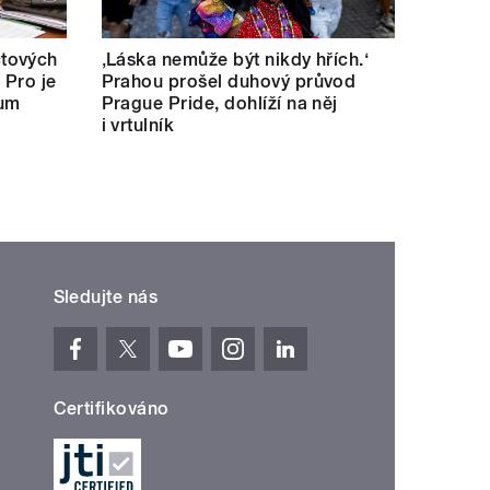
tových
‚Láska nemůže být nikdy hřích.‘
 Pro je
Prahou prošel duhový průvod
kum
Prague Pride, dohlíží na něj
i vrtulník
Sledujte nás
Certifikováno