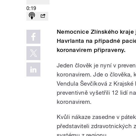
0:19
Nemocnice Zlínského kraje 
Havrlanta na případné pac
koronavirem připraveny.
Jeden člověk je nyní v preve
koronavirem. Jde o člověka, kt
Vendula Ševčíková z Krajské 
preventivně vyšetřili 12 lid
koronavirem.
Kvůli nákaze zasedne v pátek
představiteli zdravotnických
systému z regionu.