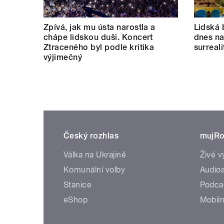
Zpívá, jak mu ústa narostla a
Lidská 
chápe lidskou duši. Koncert
dnes nab
Ztraceného byl podle kritika
surreal
výjimečný
Český rozhlas
mujRo
Válka na Ukrajině
Živé v
Komunální volby
Audioa
Stanice
Podca
eShop
Mobiln