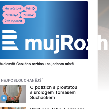
Hry a četby
Krimi
Pohádky
Pořady
Živé vysílání
Audiosvět Českého rozhlasu na jednom místě
NEJPOSLOUCHANĚJŠÍ
O potížích s prostatou
s urologem Tomášem
Sucháčkem