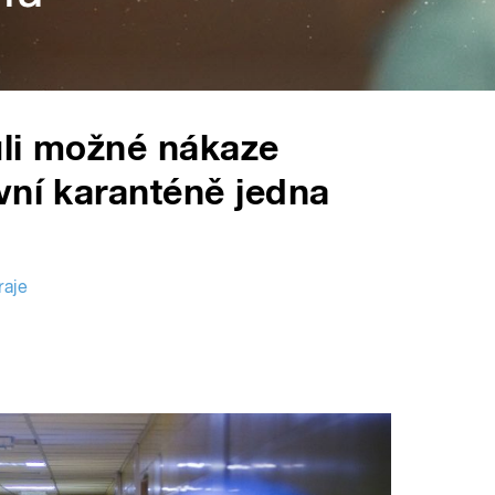
vůli možné nákaze
vní karanténě jedna
raje