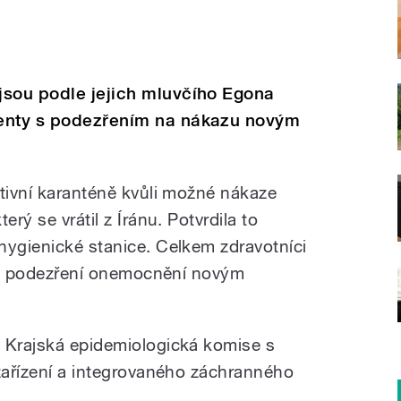
jsou podle jejich mluvčího Egona
ienty s podezřením na nákazu novým
ntivní karanténě kvůli možné nákaze
erý se vrátil z Íránu.
Potvrdila to
hygienické stanice. Celkem zdravotníci
í na podezření onemocnění novým
 Krajská epidemiologická komise s
 zařízení a integrovaného záchranného