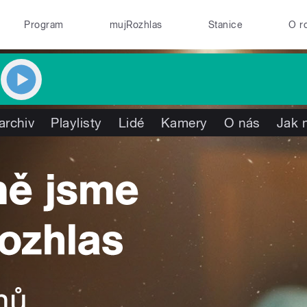
Program
mujRozhlas
Stanice
O r
archiv
Playlisty
Lidé
Kamery
O nás
Jak 