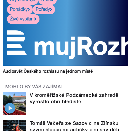
Pohádky
Pořady
Živé vysílání
Audiosvět Českého rozhlasu na jednom místě
MOHLO BY VÁS ZAJÍMAT
V kroměřížské Podzámecké zahradě
vyrostlo obří hlediště
Tomáš Večeřa ze Sazovic na Zlínsku
svými šlapacími autíčky plní sny dětí