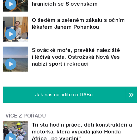
hranicích se Slovenskem
O šedém a zeleném zákalu s očním
lékařem Janem Pohankou
Slovácké moře, pravěké naleziště
i léčivá voda. Ostrožská Nová Ves
nabízí sport i rekreaci
Jak nás naladíte na DABu
VÍCE Z POŘADU
Tři sta hodin práce, děti konstruktéři a
motorka, která vypadá jako Honda
Africa „po vyprání“