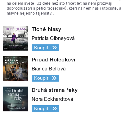
na celém světě. Už déle než sto třicet let na něm prožívají
dobrodružství s pěticí trosečníků, kteří na něm našli útočiště, a
hlavně nejedno tajemství.
Tiché hlasy
Patricia Gibneyová
Koupit
Případ Holečkovi
Bianca Bellová
Koupit
Druhá strana řeky
Nora Eckhardtová
Koupit