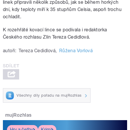
linek připravili několik způsobů, jak se během horkých
dní, kdy teploty míří k 35 stupňům Celsia, aspoň trochu
ochladit.
K rozehřáté kovací lince se podívala i redaktorka
Českého rozhlasu Zlín Tereza Cedidlová.
autoři:
Tereza Cedidlová
,
Růžena Vorlová
Všechny díly pořadu na mujRozhlas
mujRozhlas
Hry a četby
Krimi