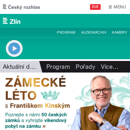
Přejít k hlavnímu obsahu
MENU
ŽIVĚ
PROGRAM
AUDIOARCHIV
KAMERY
Aktuální dění
Program
Pořady
Více
…