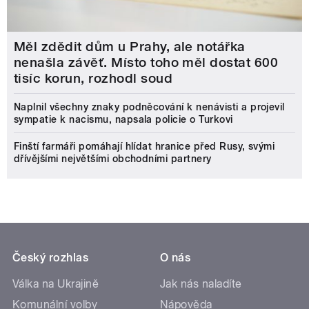
Měl zdědit dům u Prahy, ale notářka
nenašla závěť. Místo toho měl dostat 600
tisíc korun, rozhodl soud
Naplnil všechny znaky podněcování k nenávisti a projevil
sympatie k nacismu, napsala policie o Turkovi
Finští farmáři pomáhají hlídat hranice před Rusy, svými
dřívějšími největšími obchodními partnery
Český rozhlas
O nás
Válka na Ukrajině
Jak nás naladíte
Komunální volby
Nápověda