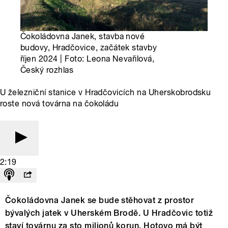
Čokoládovna Janek, stavba nové
budovy, Hradčovice, začátek stavby
říjen 2024 | Foto: Leona Nevařilová,
Český rozhlas
U železniční stanice v Hradčovicích na Uherskobrodsku
roste nová továrna na čokoládu
2:19
Čokoládovna Janek se bude stěhovat z prostor
bývalých jatek v Uherském Brodě. U Hradčovic totiž
staví továrnu za sto milionů korun. Hotovo má být