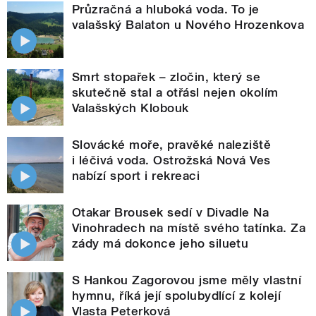
Průzračná a hluboká voda. To je
valašský Balaton u Nového Hrozenkova
Smrt stopařek – zločin, který se
skutečně stal a otřásl nejen okolím
Valašských Klobouk
Slovácké moře, pravěké naleziště
i léčivá voda. Ostrožská Nová Ves
nabízí sport i rekreaci
Otakar Brousek sedí v Divadle Na
Vinohradech na místě svého tatínka. Za
zády má dokonce jeho siluetu
S Hankou Zagorovou jsme měly vlastní
hymnu, říká její spolubydlící z kolejí
Vlasta Peterková