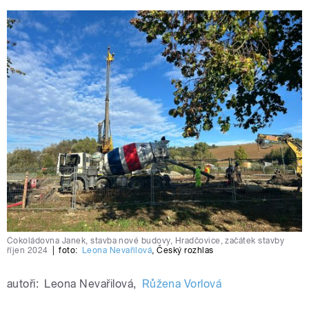
Čokoládovna Janek, stavba nové budovy, Hradčovice, začátek stavby
říjen 2024
|
foto:
Leona Nevařilová
,
Český rozhlas
autoři:
Leona Nevařilová
,
Růžena Vorlová