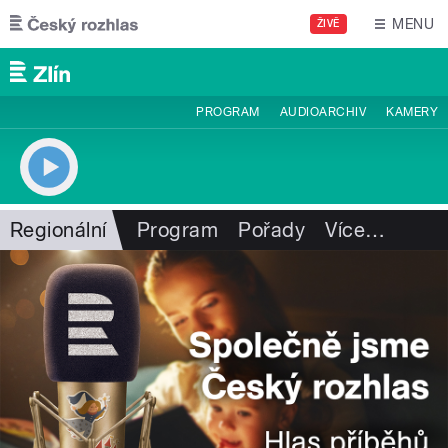
Přejít k hlavnímu obsahu
MENU
ŽIVĚ
PROGRAM
AUDIOARCHIV
KAMERY
Regionální
Program
Pořady
Více
…