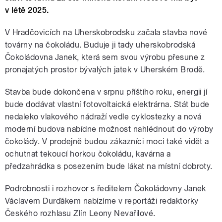
v létě 2025.
V Hradčovicích na Uherskobrodsku začala stavba nové
továrny na čokoládu. Buduje ji tady uherskobrodská
Čokoládovna Janek, která sem svou výrobu přesune z
pronajatých prostor bývalých jatek v Uherském Brodě.
Stavba bude dokončena v srpnu příštího roku, energii jí
bude dodávat vlastní fotovoltaická elektrárna. Stát bude
nedaleko vlakového nádraží vedle cyklostezky a nová
moderní budova nabídne možnost nahlédnout do výroby
čokolády. V prodejně budou zákazníci moci také vidět a
ochutnat tekoucí horkou čokoládu, kavárna a
předzahrádka s posezením bude lákat na místní dobroty.
Podrobnosti i rozhovor s ředitelem Čokoládovny Janek
Václavem Durďákem
nabízíme v reportáži redaktorky
Českého rozhlasu Zlín Leony Nevařilové.