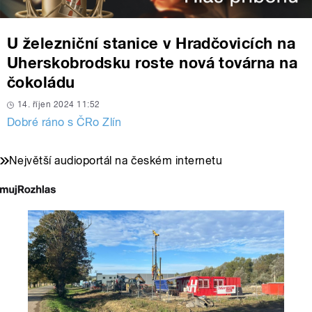
U železniční stanice v Hradčovicích na
Uherskobrodsku roste nová továrna na
čokoládu
14. říjen 2024 11:52
Dobré ráno s ČRo Zlín
Největší audioportál na českém internetu