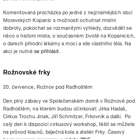
Komentovaná procházka po jedné z nejznámějších obcí
Moravských Kopanic s možností ochutnat místní
dobroty, pokochat se rozmanitými výhledy, dozvědět se
něco o historii místa, o současném životě na Kopanicích,
o darech přírodní lékárny a moci a síle vlastního těla. Na
akci je nutné
se přihlásit
.
Rožnovské frky
20. července, Rožnov pod Radhoštěm
Den plný zábavy ve Společenském domě v Rožnově pod
Radhoštěm, na kterém budou účinkovat: Jirka Hadaš,
Cirkus Trochu Jinak, Jiří Schmitzer, Frkovník a další. ​Po
celý den k dispozici cirkusový workshop, těšit se můžete
na průvod klaunů, báječná kola a ateliér Frky. Časový