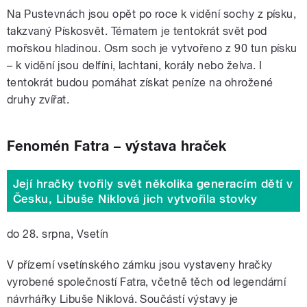
Na Pustevnách jsou opět po roce k vidění sochy z písku,
takzvaný Pískosvět. Tématem je tentokrát svět pod
mořskou hladinou. Osm soch je vytvořeno z 90 tun písku
– k vidění jsou delfíni, lachtani, korály nebo želva. I
tentokrát budou pomáhat získat peníze na ohrožené
druhy zvířat.
Fenomén Fatra – výstava hraček
Její hračky tvořily svět několika generacím dětí v
Česku, Libuše Niklová jich vytvořila stovky
do 28. srpna, Vsetín
V přízemí vsetínského zámku jsou vystaveny hračky
vyrobené společností Fatra, včetně těch od legendární
návrhářky Libuše Niklová. Součástí výstavy je