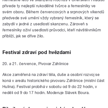
přivede ty nejlepší rukodělné tvůrce a řemeslníky ve
svém oboru. Během červencových a srpnových
víkendů
předvede své umění vždy vybraný řemeslník, který se
zabydlí v jedné z usedlostí skanzenu. Zároveň s
řemeslníky oživí usedlosti průvodci, kteří návštěvníkům
přiblíží, jak se dříve žilo.
Festival zdraví pod hvězdami
20. a 21. července, Pivovar Záhlinice
Akce zaměřená na zdraví těla, duše a osobní rozvoj se
koná v areálu historického pivovaru Záhlinice (místní část
Hulína). Festival probíhá v sobotu od 9 do 22 hodin, v
neděli od 9 do 17 hodin. Moderuje Slávek Boura.