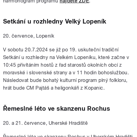
harmonogram programu
najdete ZDE
.
Setkání u rozhledny Velký Lopeník
20. července, Lopeník
V sobotu 20.7.2024 se již po 19. uskuteční tradiční
Setkání u rozhledny na Velkém Lopeníku, které začne v
10:45 přivítáním hostů z řad starostů okolních obcí z
moravské i slovenské strany a v 11 hodin bohoslužbou.
Následovat bude bohatý kulturní program plný folkloru,
hrát bude CM Pajtáš a heligonkáři z Kopanic.
Řemeslné léto ve skanzenu Rochus
20. a 21. července, Uherské Hradiště
Řemeslné léto ve skanzenu Rochus v Uherském Hradišti