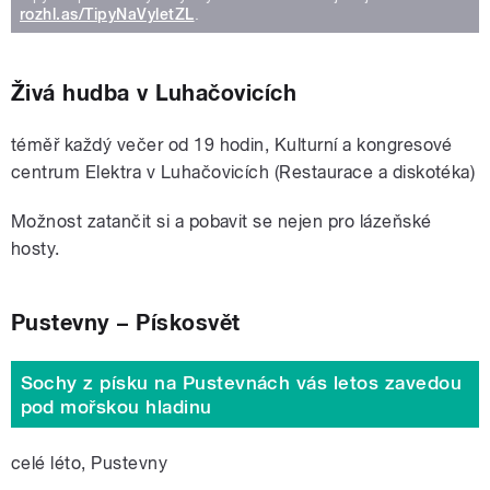
rozhl.as/TipyNaVyletZL
.
Živá hudba v Luhačovicích
téměř každý večer od 19 hodin,
Kulturní a kongresové
centrum Elektra v Luhačovicích
(Restaurace a diskotéka)
Možnost zatančit si a pobavit se nejen pro lázeňské
hosty.
Pustevny – Pískosvět
Sochy z písku na Pustevnách vás letos zavedou
pod mořskou hladinu
celé léto, Pustevny