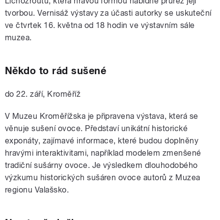
Lichožroutů, která hravou formou nabídne průřez její
tvorbou. Vernisáž výstavy za účasti autorky se uskuteční
ve čtvrtek 16. května od 18 hodin ve výstavním sále
muzea.
Někdo to rád sušené
do 22. září, Kroměříž
V Muzeu Kroměřížska je připravena v
ýstava, která se
věnuje sušení ovoce. Představí unikátní historické
exponáty, zajímavé informace, které budou doplněny
hravými interaktivitami, například modelem zmenšené
tradiční sušárny ovoce. Je výsledkem dlouhodobého
výzkumu historických sušáren ovoce autorů z Muzea
regionu Valašsko.