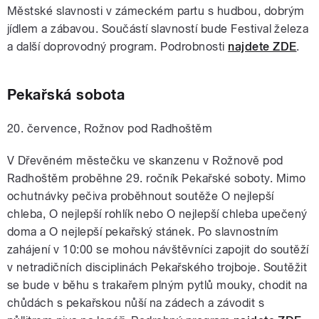
Městské slavnosti v zámeckém partu s hudbou, dobrým
jídlem a zábavou. Součástí slavností bude Festival železa
a další doprovodný program. Podrobnosti
najdete ZDE
.
Pekařská sobota
20. července, Rožnov pod Radhoštěm
V Dřevěném městečku ve skanzenu v Rožnově pod
Radhoštěm proběhne 29. ročník Pekařské soboty. Mimo
ochutnávky pečiva proběhnout soutěže O nejlepší
chleba, O nejlepší rohlík nebo O nejlepší chleba upečený
doma a O nejlepší pekařský stánek. Po slavnostním
zahájení v 10:00 se mohou návštěvníci zapojit do soutěží
v netradičních disciplinách Pekařského trojboje. Soutěžit
se bude v běhu s trakařem plným pytlů mouky, chodit na
chůdách s pekařskou nůší na zádech a závodit s