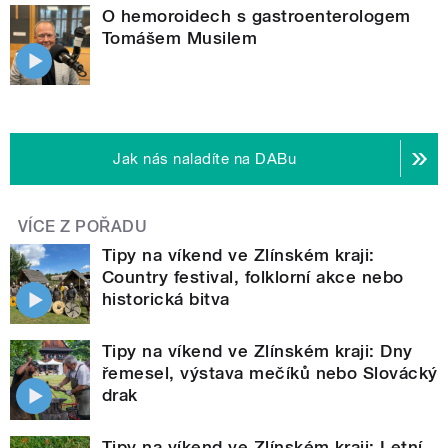
O hemoroidech s gastroenterologem
Tomášem Musilem
Jak nás naladíte na DABu
VÍCE Z POŘADU
Tipy na víkend ve Zlínském kraji:
Country festival, folklorní akce nebo
historická bitva
Tipy na víkend ve Zlínském kraji: Dny
řemesel, výstava mečíků nebo Slovácký
drak
Tipy na víkend ve Zlínském kraji: Letní