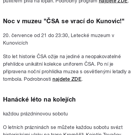
půllitrem piva na lopáři. Podrobný program
najdete ZDE
.
Noc v muzeu "ČSA se vrací do Kunovic!"
20. července od 21 do 23:30, Letecké muzeum v
Kunovicích
Sto let historie ČSA ožije na jediné a neopakovatelné
přehlídce unikátní kolekce uniforem ČSA. Po ní je
připravena noční prohlídka muzea s osvětlenými letadly a
tombola. Podrobnosti
najdete ZDE
.
Hanácké léto na kolejích
každou prázdninovou sobotu
O letních prázninách se můžete každou sobotu svézt
historickými vlaky na trase
Kroměříž-Kojetín-Tovačov-