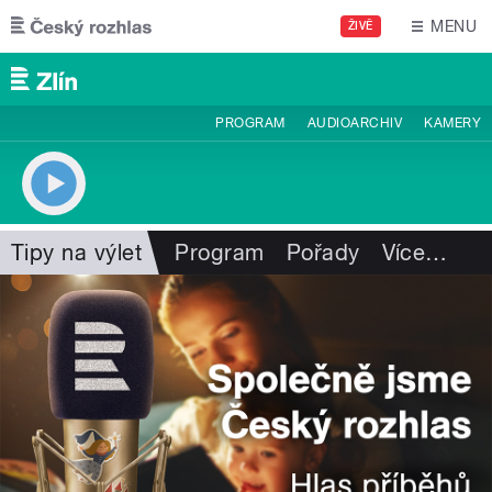
Přejít k hlavnímu obsahu
MENU
ŽIVĚ
PROGRAM
AUDIOARCHIV
KAMERY
Tipy na výlet
Program
Pořady
Více
…