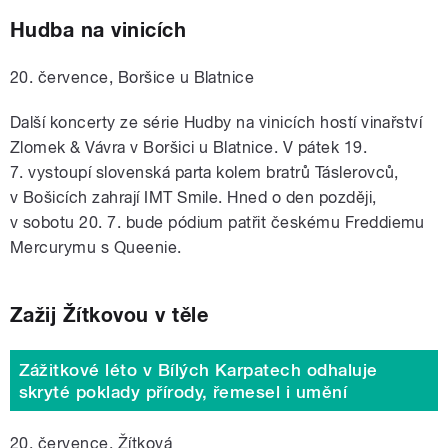
Hudba na vinicích
20. července, Boršice u Blatnice
Další koncerty ze série Hudby na vinicích hostí vinařství
Zlomek
& Vávra v Boršici u Blatnice. V pátek 19.
7. vystoupí slovenská parta kolem bratrů Táslerovců,
v Bošicích zahrají IMT Smile. Hned o den později,
v sobotu 20. 7. bude pódium patřit českému Freddiemu
Mercurymu s Queenie.
Zažij Žítkovou v těle
Zážitkové léto v Bílých Karpatech odhaluje
skryté poklady přírody, řemesel i umění
20. července, Žítková