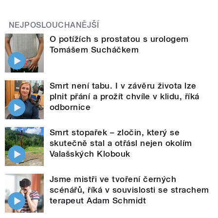
NEJPOSLOUCHANĚJŠÍ
O potížích s prostatou s urologem
Tomášem Sucháčkem
Smrt není tabu. I v závěru života lze
plnit přání a prožít chvíle v klidu, říká
odbornice
Smrt stopařek – zločin, který se
skutečně stal a otřásl nejen okolím
Valašských Klobouk
Jsme mistři ve tvoření černých
scénářů, říká v souvislosti se strachem
terapeut Adam Schmidt