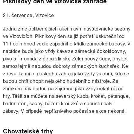
Piknikový den ve vizovické zahradě
21. července, Vizovice
Jedna z nejoblíbenějších akcí hlavní návštěvnické sezóny
ve Vizovicích. Piknikový den se již potřetí uskuteční od
11 hodin hned vedle západního křídla zámecké budovy. V
nabídce bude jako vždy káva ze zámecké čokoládovny,
pivo a limonáda z čepu zlínské Zelenáčovy šopy, chybět
samozřejmě nebudou dobroty zámeckých kuchařek. Ke
zpěvu, tanci či poslechu zahrají jako vždy všichni, kdo se
budou chtít chopit nějakého hudebního nástroje. Za
zámkem pak budou na zájemce jako vždy čekat různé
hry. Těšit se můžete na severský kubb, kroket, pétanque,
badminton, šachy, házení kroužků a spoustu další
zábavy. V případě nepříznivého počasí se akce nekoná!
Chovatelské trhy