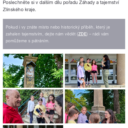
Poslechněte si v dalším dílu pořadu Záhady a tajemství
Zlínského kraje.
Pokud i vy znáte místo nebo historický příběh, který je
zahalen tajemstvím, dejte nám vědět (
ZDE
) – rádi vám
pomůžeme s pátráním.