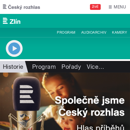
Přejít k hlavnímu obsahu
MENU
ŽIVĚ
PROGRAM
AUDIOARCHIV
KAMERY
Historie
Program
Pořady
Více
…