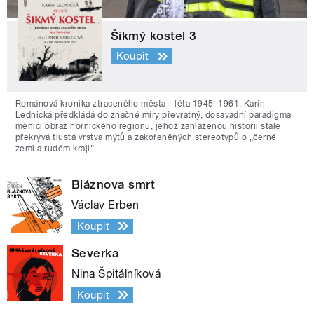
Šikmý kostel 3
Koupit
Románová kronika ztraceného města - léta 1945–1961. Karin
Lednická předkládá do značné míry převratný, dosavadní paradigma
měnící obraz hornického regionu, jehož zahlazenou historii stále
překrývá tlustá vrstva mýtů a zakořeněných stereotypů o „černé
zemi a rudém kraji“.
Bláznova smrt
Václav Erben
Koupit
Severka
Nina Špitálníková
Koupit