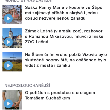
MOHLO BY VÁS ZAJÍMAT
Soška Panny Marie v kostele ve Štípě
má zajímavý příběh a skrývá i jednu
dosud nezveřejněnou záhadu
Zámek Lešná (v areálu zoo), rozhovor
s Romanou Mikešovou, mluvčí zlínské
ZOO Lešná
Na Šibeničním vrchu poblíž Vizovic bylo
skutečně popraviště, na oběšence bylo
vidět z města i zámku
NEJPOSLOUCHANĚJŠÍ
O potížích s prostatou s urologem
Tomášem Sucháčkem