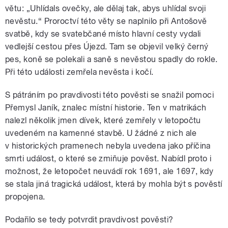
větu: „Uhlídals ovečky, ale dělaj tak, abys uhlídal svoji
nevěstu.“ Proroctví této věty se naplnilo při Antošově
svatbě, kdy se svatebčané místo hlavní cesty vydali
vedlejší cestou přes Újezd. Tam se objevil velký černý
pes, koně se polekali a saně s nevěstou spadly do rokle.
Při této události zemřela nevěsta i kočí.
S pátráním po pravdivosti této pověsti se snažil pomoci
Přemysl Janík, znalec místní historie. Ten v matrikách
nalezl několik jmen dívek, které zemřely v letopočtu
uvedeném na kamenné stavbě. U žádné z nich ale
v historických pramenech nebyla uvedena jako příčina
smrti událost, o které se zmiňuje pověst. Nabídl proto i
možnost, že letopočet neuvádí rok 1691, ale 1697, kdy
se stala jiná tragická událost, která by mohla být s pověstí
propojena.
Podařilo se tedy potvrdit pravdivost pověsti?