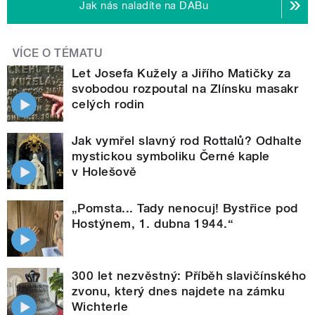
Jak nás naladíte na DABu
VÍCE O TÉMATU
Let Josefa Kužely a Jiřího Matičky za
svobodou rozpoutal na Zlínsku masakr
celých rodin
Jak vymřel slavný rod Rottalů? Odhalte
mystickou symboliku Černé kaple
v Holešově
„Pomsta... Tady nenocuj! Bystřice pod
Hostýnem, 1. dubna 1944.“
300 let nezvěstný: Příběh slavičínského
zvonu, který dnes najdete na zámku
Wichterle