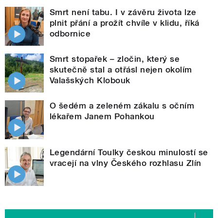
Smrt není tabu. I v závěru života lze
plnit přání a prožít chvíle v klidu, říká
odbornice
Smrt stopařek – zločin, který se
skutečně stal a otřásl nejen okolím
Valašských Klobouk
O šedém a zeleném zákalu s očním
lékařem Janem Pohankou
Legendární Toulky českou minulostí se
vracejí na vlny Českého rozhlasu Zlín