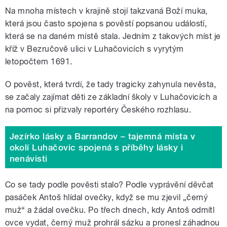
Na mnoha místech v krajině stojí takzvaná Boží muka,
která jsou často spojena s pověstí popsanou událostí,
která se na daném místě stala. Jedním z takových míst je
kříž v Bezručově ulici v Luhačovicích s vyrytým
letopočtem 1691.
O pověst, která tvrdí, že tady tragicky zahynula nevěsta,
se začaly zajímat děti ze základní školy v Luhačovicích a
na pomoc si přizvaly reportéry Českého rozhlasu.
Jezírko lásky a Barrandov – tajemná místa v
okolí Luhačovic spojená s příběhy lásky i
nenávisti
Co se tady podle pověsti stalo? Podle vyprávění děvčat
pasáček Antoš hlídal ovečky, když se mu zjevil „černý
muž“ a žádal ovečku. Po třech dnech, kdy Antoš odmítl
ovce vydat, černý muž prohrál sázku a pronesl záhadnou