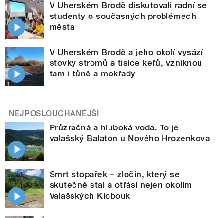
V Uherském Brodě diskutovali radní se
studenty o současných problémech
města
V Uherském Brodě a jeho okolí vysází
stovky stromů a tisíce keřů, vzniknou
tam i tůně a mokřady
NEJPOSLOUCHANĚJŠÍ
Průzračná a hluboká voda. To je
valašský Balaton u Nového Hrozenkova
Smrt stopařek – zločin, který se
skutečně stal a otřásl nejen okolím
Valašských Klobouk