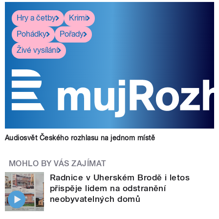
Hry a četby
Krimi
Pohádky
Pořady
Živé vysílání
Audiosvět Českého rozhlasu na jednom místě
MOHLO BY VÁS ZAJÍMAT
Radnice v Uherském Brodě i letos
přispěje lidem na odstranění
neobyvatelných domů