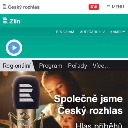
Přejít k hlavnímu obsahu
MENU
ŽIVĚ
PROGRAM
AUDIOARCHIV
KAMERY
Regionální
Program
Pořady
Více
…