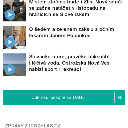
Místem zločinu bude i Zlín. Nový seriál
se začne natáčet v listopadu na
hranicích se Slovenskem
O šedém a zeleném zákalu s očním
lékařem Janem Pohankou
Slovácké moře, pravěké naleziště
i léčivá voda. Ostrožská Nová Ves
nabízí sport i rekreaci
Jak nás naladíte na DABu
ZPRÁVY Z IROZHLAS.CZ