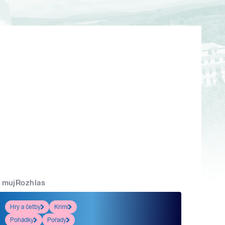
mujRozhlas
Hry a četby
Krimi
Pohádky
Pořady