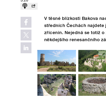
3:20
V těsné blízkosti Bakova na
středních Čechách najdete 
zřícenin. Nejedná se totiž o
někdejšího renesančního z