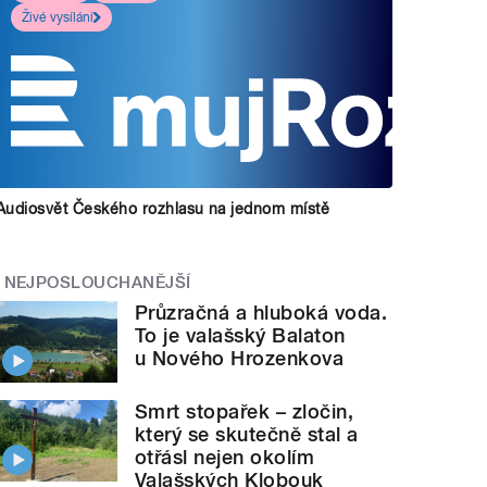
Živé vysílání
Audiosvět Českého rozhlasu na jednom místě
NEJPOSLOUCHANĚJŠÍ
Průzračná a hluboká voda.
To je valašský Balaton
u Nového Hrozenkova
Smrt stopařek – zločin,
který se skutečně stal a
otřásl nejen okolím
Valašských Klobouk