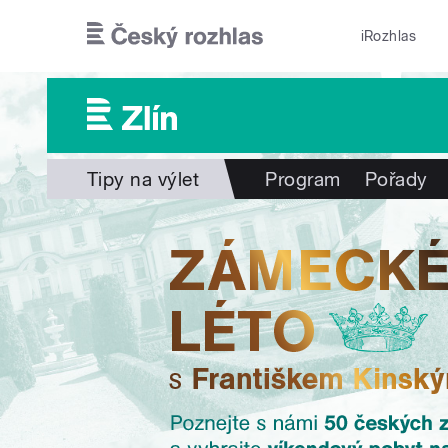
Přejít k hlavnímu obsahu
iRozhlas
Tipy na výlet
Program
Pořady