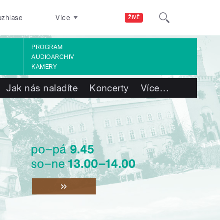
ozhlase
Více
ŽIVĚ
PROGRAM
AUDIOARCHIV
KAMERY
Jak nás naladíte
Koncerty
Více
…