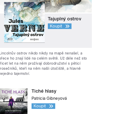
Tajuplný ostrov
Koupit
Lincolnův ostrov nikdo nikdy na mapě nenašel, a
přece ho znají lidé na celém světě. Už déle než sto
třicet let na něm prožívají dobrodružství s pěticí
trosečníků, kteří na něm našli útočiště, a hlavně
nejedno tajemství.
Tiché hlasy
Patricia Gibneyová
Koupit