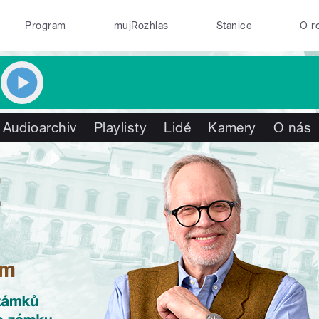
Program
mujRozhlas
Stanice
O r
Audioarchiv
Playlisty
Lidé
Kamery
O nás