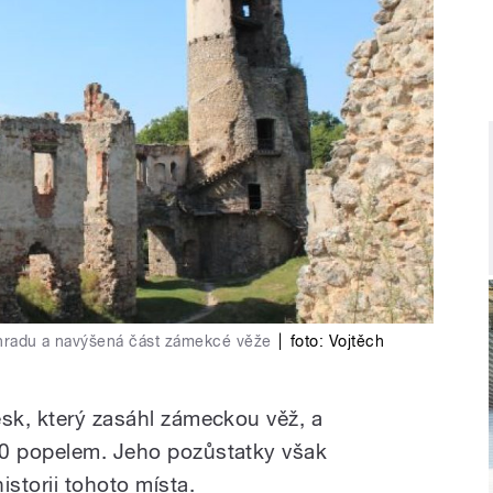
 hradu a navýšená část zámekcé věže
|
foto:
Vojtěch
esk, který zasáhl zámeckou věž, a
20 popelem. Jeho pozůstatky však
istorii tohoto místa.