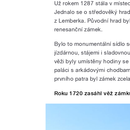
Už rokem 1287 stála v míste
Jednalo se o středověký hrad 
z Lemberka. Původní hrad byl
renesanční zámek.
Bylo to monumentální sídlo s
jízdárnou, stájemi i sladovn
věži byly umístěny hodiny se 
paláci s arkádovými chodbam
prvního patra byl zámek zcela
Roku 1720 zasáhl věž zámk