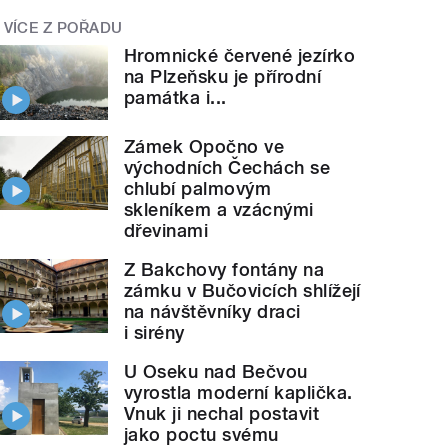
VÍCE Z POŘADU
Hromnické červené jezírko
na Plzeňsku je přírodní
památka i...
Zámek Opočno ve
východních Čechách se
chlubí palmovým
skleníkem a vzácnými
dřevinami
Z Bakchovy fontány na
zámku v Bučovicích shlížejí
na návštěvníky draci
i sirény
U Oseku nad Bečvou
vyrostla moderní kaplička.
Vnuk ji nechal postavit
jako poctu svému