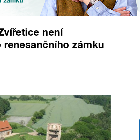
vířetice není
e renesančního zámku