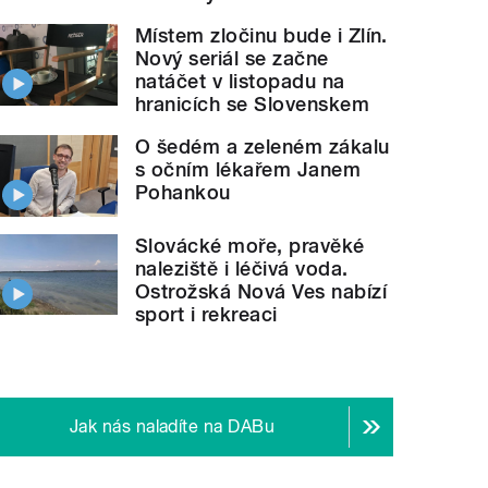
Místem zločinu bude i Zlín.
Nový seriál se začne
natáčet v listopadu na
hranicích se Slovenskem
O šedém a zeleném zákalu
s očním lékařem Janem
Pohankou
Slovácké moře, pravěké
naleziště i léčivá voda.
Ostrožská Nová Ves nabízí
sport i rekreaci
Jak nás naladíte na DABu