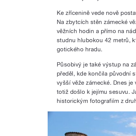
Ke zřícenině vede nově post
Na zbytcích stěn zámecké věž
věžních hodin a přímo na ná
studnu hlubokou 42 metrů, k
gotického hradu.
Působivý je také výstup na z
předěl, kde končila původní 
vyšší věže zámecké. Dnes je 
totiž došlo k jejímu sesuvu. 
historickým fotografiím z druh