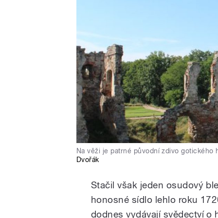
Na věži je patrné původní zdivo gotického
Dvořák
Stačil však jeden osudový bl
honosné sídlo lehlo roku 17
dodnes vydávají svědectví o h