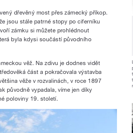
avený dřevěný most přes zámecký příkop.
e jsou stále patrné stopy po ciferníku
dvoří zámku si můžete prohlédnout
terá byla kdysi součástí původního
ámeckou věž. Na zdivu je dodnes vidět
středověká část a pokračovala výstavba
většina věže v rozvalinách, v roce 1897
Jak původně vypadala, víme jen díky
é poloviny 19. století.