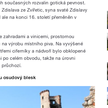
ch současných rozvalin gotická pevnost.
Zdislava ze Zvířetic, syna svaté Zdislavy
 ale na konci 16. století přeměněn v
e zahradami a vinicemi, prostornou
ou na výrobu místního piva. Na vyvýšené
třemi ciferníky a nádvoří bylo obklopené
i po celém obvodu, takže na úrovni
 průchozí.
u osudový blesk