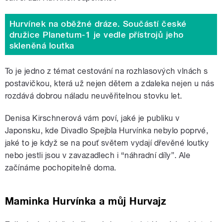
Hurvínek na oběžné dráze. Součástí české
družice Planetum-1 je vedle přístrojů jeho
skleněná loutka
To je jedno z témat cestování na rozhlasových vlnách s
postavičkou, která už nejen dětem a zdaleka nejen u nás
rozdává dobrou náladu neuvěřitelnou stovku let.
Denisa Kirschnerová vám poví, jaké je publiku v
Japonsku, kde Divadlo Spejbla Hurvínka nebylo poprvé,
jaké to je když se na pouť světem vydají dřevěné loutky
nebo jestli jsou v zavazadlech i “náhradní díly”. Ale
začínáme pochopitelně doma.
Maminka Hurvínka a můj Hurvajz