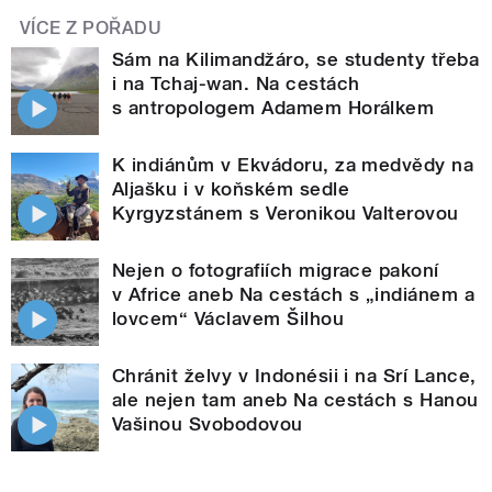
VÍCE Z POŘADU
Sám na Kilimandžáro, se studenty třeba
i na Tchaj-wan. Na cestách
s antropologem Adamem Horálkem
K indiánům v Ekvádoru, za medvědy na
Aljašku i v koňském sedle
Kyrgyzstánem s Veronikou Valterovou
Nejen o fotografiích migrace pakoní
v Africe aneb Na cestách s „indiánem a
lovcem“ Václavem Šilhou
Chránit želvy v Indonésii i na Srí Lance,
ale nejen tam aneb Na cestách s Hanou
Vašinou Svobodovou