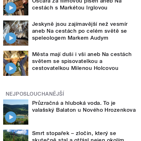
Oscara za filmovou píseň aneb Na
cestách s Markétou Irglovou
Jeskyně jsou zajímavější než vesmír
aneb Na cestách po celém světě se
speleologem Markem Audym
Města mají duši i vši aneb Na cestách
světem se spisovatelkou a
cestovatelkou Milenou Holcovou
NEJPOSLOUCHANĚJŠÍ
Průzračná a hluboká voda. To je
valašský Balaton u Nového Hrozenkova
Smrt stopařek – zločin, který se
skutečně stal a otřásl nejen okolím