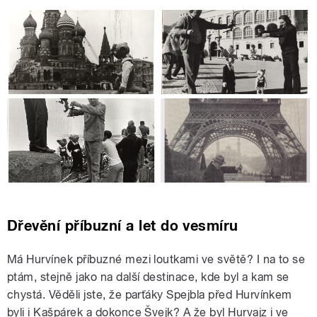
Dřevění příbuzní a let do vesmíru
Má Hurvínek příbuzné mezi loutkami ve světě? I na to se
ptám, stejně jako na další destinace, kde byl a kam se
chystá. Věděli jste, že parťáky Spejbla před Hurvínkem
byli i Kašpárek a dokonce Švejk? A že byl Hurvajz i ve