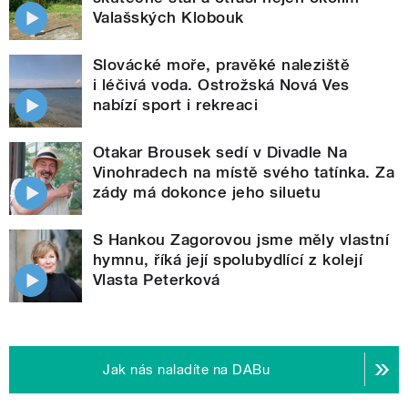
Valašských Klobouk
Slovácké moře, pravěké naleziště
i léčivá voda. Ostrožská Nová Ves
nabízí sport i rekreaci
Otakar Brousek sedí v Divadle Na
Vinohradech na místě svého tatínka. Za
zády má dokonce jeho siluetu
S Hankou Zagorovou jsme měly vlastní
hymnu, říká její spolubydlící z kolejí
Vlasta Peterková
Jak nás naladíte na DABu