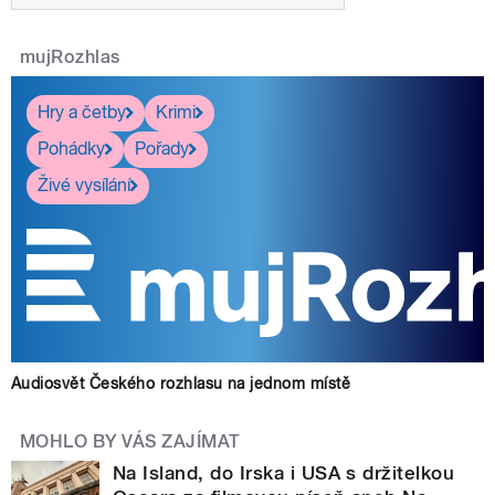
mujRozhlas
Hry a četby
Krimi
Pohádky
Pořady
Živé vysílání
Audiosvět Českého rozhlasu na jednom místě
MOHLO BY VÁS ZAJÍMAT
Na Island, do Irska i USA s držitelkou