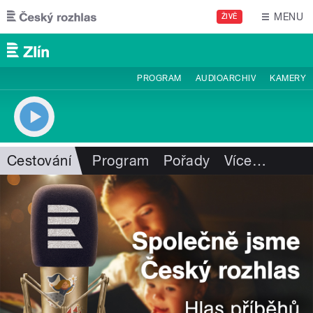
Přejít k hlavnímu obsahu
MENU
ŽIVĚ
PROGRAM
AUDIOARCHIV
KAMERY
Cestování
Program
Pořady
Více
…