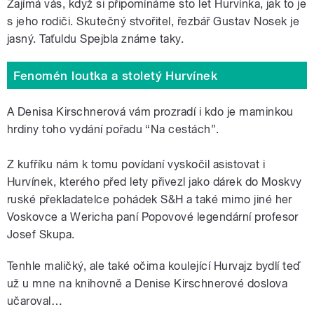
Zajímá vás, když si připomínáme sto let Hurvínka, jak to je
s jeho rodiči. Skutečný stvořitel, řezbář Gustav Nosek je
jasný. Taťuldu Spejbla známe taky.
Fenomén loutka a stoletý Hurvínek
A Denisa Kirschnerová vám prozradí i kdo je maminkou
hrdiny toho vydání pořadu “Na cestách”.
Z kufříku nám k tomu povídaní vyskočil asistovat i
Hurvínek, kterého před lety přivezl jako dárek do Moskvy
ruské překladatelce pohádek S&H a také mimo jiné her
Voskovce a Wericha paní Popovové legendární profesor
Josef Skupa.
Tenhle maličký, ale také očima koulející Hurvajz bydlí teď
už u mne na knihovně a Denise Kirschnerové doslova
učaroval…