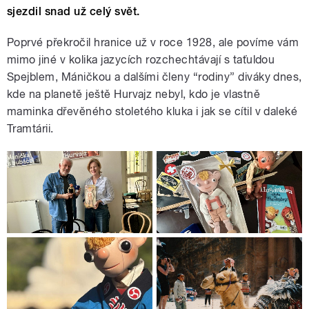
sjezdil snad už celý svět.
Poprvé překročil hranice už v roce 1928, ale povíme vám
mimo jiné v kolika jazycích rozchechtávají s taťuldou
Spejblem, Máničkou a dalšími členy “rodiny” diváky dnes,
kde na planetě ještě Hurvajz nebyl, kdo je vlastně
maminka dřevěného stoletého kluka i jak se cítil v daleké
Tramtárii.