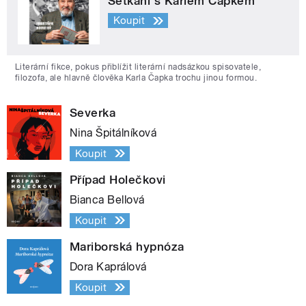
Setkání s Karlem Čapkem
Koupit
Literární fikce, pokus přiblížit literární nadsázkou spisovatele,
filozofa, ale hlavně člověka Karla Čapka trochu jinou formou.
Severka
Nina Špitálníková
Koupit
Případ Holečkovi
Bianca Bellová
Koupit
Mariborská hypnóza
Dora Kaprálová
Koupit