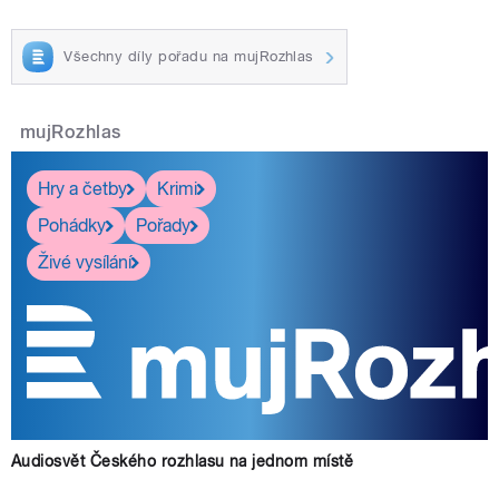
Všechny díly pořadu na mujRozhlas
mujRozhlas
Hry a četby
Krimi
Pohádky
Pořady
Živé vysílání
Audiosvět Českého rozhlasu na jednom místě