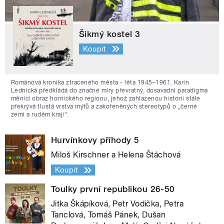
Šikmý kostel 3
Koupit
Románová kronika ztraceného města - léta 1945–1961. Karin
Lednická předkládá do značné míry převratný, dosavadní paradigma
měnící obraz hornického regionu, jehož zahlazenou historii stále
překrývá tlustá vrstva mýtů a zakořeněných stereotypů o „černé
zemi a rudém kraji“.
Hurvínkovy příhody 5
Miloš Kirschner a Helena Štáchová
Koupit
Toulky první republikou 26-50
Jitka Škápíková, Petr Vodička, Petra
Tanclová, Tomáš Pánek, Dušan