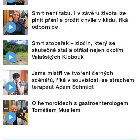
Smrt není tabu. I v závěru života lze
plnit přání a prožít chvíle v klidu, říká
odbornice
Smrt stopařek – zločin, který se
skutečně stal a otřásl nejen okolím
Valašských Klobouk
Jsme mistři ve tvoření černých
scénářů, říká v souvislosti se strachem
terapeut Adam Schmidt
O hemoroidech s gastroenterologem
Tomášem Musilem