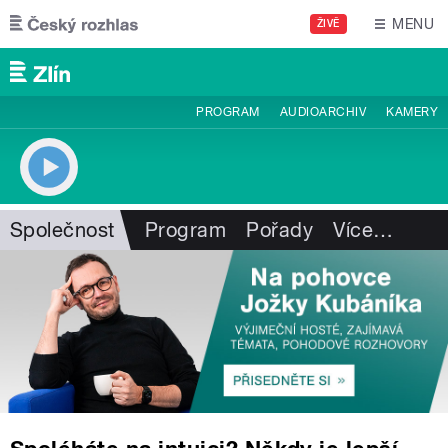
Přejít k hlavnímu obsahu
MENU
ŽIVĚ
PROGRAM
AUDIOARCHIV
KAMERY
Společnost
Program
Pořady
Více
…