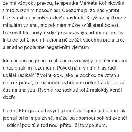
že má vždycky pravdu, terapeutka Markéta Kořínková s
tímto tvrzením nesouhlasí. Upozorňuje, že náš vnitřní
hlas staví na minulých zkušenostech. Když se spálíme v
minulém vztahu, mozek nám může kvůli staré bolesti
blokovat ten nový, i když je současný partner úplně jiný.
Intuice totiž neumí racionálně zvážit všechna pro a proti
a snadno podlehne negativním vjemům.
Ideální cestou je proto hledání rovnováhy mezi emocemi
a racionálním rozumem. Pokud nám vnitřní hlas radí
udělat radikální životní krok, jako je odchod ze vztahu
nebo z práce, je rozumné rozhodnutí odložit a dopřát si
čas na analýzu. Rychlé rozhodnutí totiž málokdy končí
dobře.
Lidem, kteří jsou od svých pocitů odpojení nebo naopak
jednají příliš impulzivně, může pak pomoci pohled zvenčí
– sdílení pocitů s rodinou, přáteli či terapeutem.