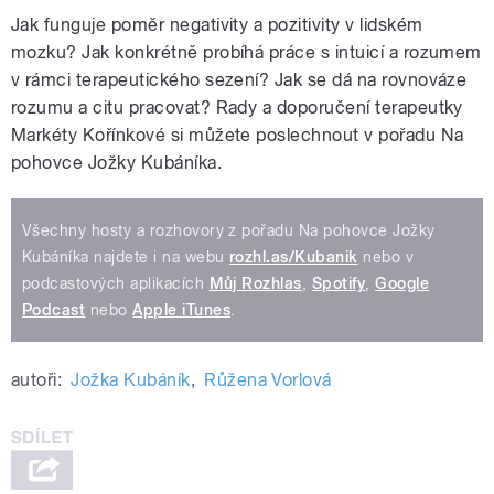
Jak funguje poměr negativity a pozitivity v lidském
mozku? Jak konkrétně probíhá práce s intuicí a rozumem
v rámci terapeutického sezení? Jak se dá na rovnováze
rozumu a citu pracovat? Rady a doporučení terapeutky
Markéty Kořínkové si můžete poslechnout v pořadu Na
pohovce Jožky Kubáníka.
Všechny hosty a rozhovory z pořadu Na pohovce Jožky
Kubáníka najdete i na webu
rozhl.as/Kubanik
nebo v
podcastových aplikacích
Můj Rozhlas
,
Spotify
,
Google
Podcast
nebo
Apple iTunes
.
autoři:
Jožka Kubáník
,
Růžena Vorlová