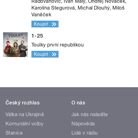
Radovanovič, Ivan Malý, Ondřej Nováček,
Karolína Stegurová, Michal Dlouhý, Miloš
Vaněček
Koupit
1-25
Toulky první republikou
Koupit
Český rozhlas
O nás
Válka na Ukrajině
Jak nás naladíte
Komunální volby
Nápověda
Stanice
Lidé v rádiu