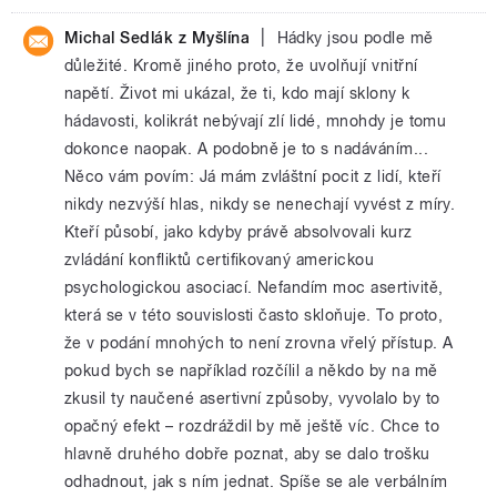
|
Michal Sedlák z Myšlína
Hádky jsou podle mě
důležité. Kromě jiného proto, že uvolňují vnitřní
napětí. Život mi ukázal, že ti, kdo mají sklony k
hádavosti, kolikrát nebývají zlí lidé, mnohdy je tomu
dokonce naopak. A podobně je to s nadáváním...
Něco vám povím: Já mám zvláštní pocit z lidí, kteří
nikdy nezvýší hlas, nikdy se nenechají vyvést z míry.
Kteří působí, jako kdyby právě absolvovali kurz
zvládání konfliktů certifikovaný americkou
psychologickou asociací. Nefandím moc asertivitě,
která se v této souvislosti často skloňuje. To proto,
že v podání mnohých to není zrovna vřelý přístup. A
pokud bych se například rozčílil a někdo by na mě
zkusil ty naučené asertivní způsoby, vyvolalo by to
opačný efekt – rozdráždil by mě ještě víc. Chce to
hlavně druhého dobře poznat, aby se dalo trošku
odhadnout, jak s ním jednat. Spíše se ale verbálním