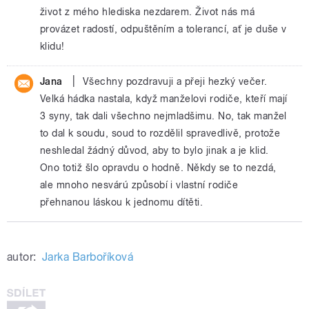
život z mého hlediska nezdarem. Život nás má
provázet radostí, odpuštěním a tolerancí, ať je duše v
klidu!
|
Jana
Všechny pozdravuji a přeji hezký večer.
Velká hádka nastala, když manželovi rodiče, kteří mají
3 syny, tak dali všechno nejmladšimu. No, tak manžel
to dal k soudu, soud to rozdělil spravedlivě, protože
neshledal žádný důvod, aby to bylo jinak a je klid.
Ono totiž šlo opravdu o hodně. Někdy se to nezdá,
ale mnoho nesvárú způsobí i vlastní rodiče
přehnanou láskou k jednomu dítěti.
autor:
Jarka Barboříková