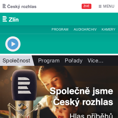
Přejít k hlavnímu obsahu
MENU
ŽIVĚ
PROGRAM
AUDIOARCHIV
KAMERY
Společnost
Program
Pořady
Více
…