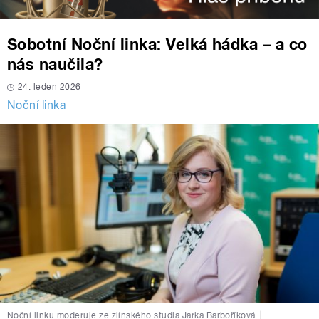
Sobotní Noční linka: Velká hádka – a co
nás naučila?
24. leden 2026
Noční linka
Noční linku moderuje ze zlínského studia Jarka Barboříková
|