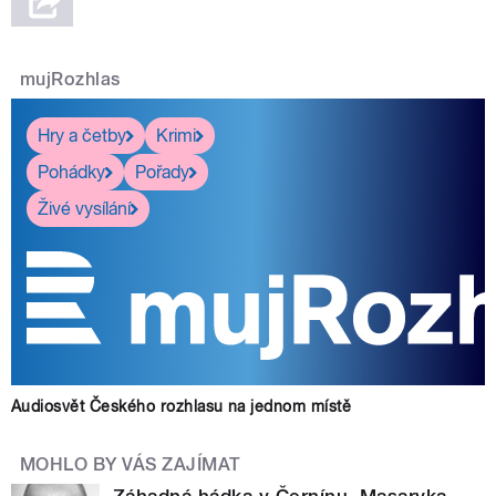
mujRozhlas
Hry a četby
Krimi
Pohádky
Pořady
Živé vysílání
Audiosvět Českého rozhlasu na jednom místě
MOHLO BY VÁS ZAJÍMAT