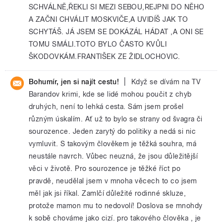
SCHVÁLNĚ,ŘEKLI SI MEZI SEBOU,REJPNI DO NĚHO
A ZAČNI CHVÁLIT MOSKVIČE,A UVIDÍŠ JAK TO
SCHYTÁŠ. JÁ JSEM SE DOKÁZÁL HÁDAT ,A ONI SE
TOMU SMÁLI.TOTO BYLO ČASTO KVŮLI
ŠKODOVKÁM.FRANTIŠEK ZE ŽIDLOCHOVIC.
|
Bohumír, jen si najít cestu!
Když se dívám na TV
Barandov krimi, kde se lidé mohou poučit z chyb
druhých, není to lehká cesta. Sám jsem prošel
různým úskalím. Ať už to bylo se strany od švagra či
sourozence. Jeden zarytý do politiky a nedá si nic
vymluvit. S takovým člověkem je těžká souhra, má
neustále navrch. Vůbec neuzná, že jsou důležitější
věci v životě. Pro sourozence je těžké říct po
pravdě, neudělal jsem v mnoha věcech to co jsem
měl jak jsi říkal. Zamlčí důležité rodinné skluze,
protože mamon mu to nedovolí! Doslova se mnohdy
k sobě chováme jako cizí. pro takového člověka , je