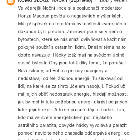
|
KOMU SLOUŽÍ HÁDKY (doplněno)
Dobrý večer!
Ve včerejší Noční lince si s posluchači moderátor
Honza Macoun povídal o negativních myšlenkách.
Můj příspěvek na toto téma byl naštěstí zveřejněn a
dokonce byl i přečten. Zmiňoval jsem se v něm o
bytostech, které se nás snaží ovlivňovat a kazit nám
pokojné soužití s ostatními lidmi. Dnešní téma na to
dobře navazuje. Hádky totiž mají na svědomí úplně
stejné bytosti. Ony jsou totiž díky tomu, že porušují
Boží zákony, od Boha a přírody odpojeny a
nedostávají od Něj žádnou energii. Tu získávají od
lidí, na které se za tímto účelem napojují. Pokud už
má jejich oběť nedostatek energie, hledají možnosti,
jak by mohly tuto potřebnou energii ukrást od jiných
lidí z jejich okolí. A to se přesně děje u hádek. Ten,
kdo má ve svém energetickém poli nějakého
astrálního parazita, obvykle hádky vyvolává a parazit
pomocí neviditelného chapadla odčerpává energii od