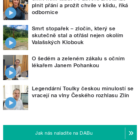
plnit přání a prožít chvíle v klidu, říká
odbornice
Smrt stopařek – zločin, který se
skutečně stal a otřásl nejen okolím
Valašských Klobouk
O šedém a zeleném zákalu s očním
lékařem Janem Pohankou
Legendární Toulky českou minulostí se
vracejí na vlny Českého rozhlasu Zlín
Jak nás naladíte na DABu