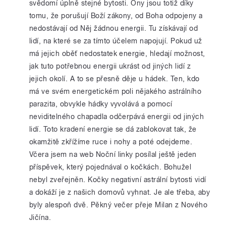
svědomí úplně stejné bytosti. Ony jsou totiž díky
tomu, že porušují Boží zákony, od Boha odpojeny a
nedostávají od Něj žádnou energii. Tu získávají od
lidí, na které se za tímto účelem napojují. Pokud už
má jejich oběť nedostatek energie, hledají možnost,
jak tuto potřebnou energii ukrást od jiných lidí z
jejich okolí. A to se přesně děje u hádek. Ten, kdo
má ve svém energetickém poli nějakého astrálního
parazita, obvykle hádky vyvolává a pomocí
neviditelného chapadla odčerpává energii od jiných
lidí. Toto kradení energie se dá zablokovat tak, že
okamžitě zkřížíme ruce i nohy a poté odejdeme.
Včera jsem na web Noční linky posílal ještě jeden
příspěvek, který pojednával o kočkách. Bohužel
nebyl zveřejněn. Kočky negativní astrální bytosti vidí
a dokáží je z našich domovů vyhnat. Je ale třeba, aby
byly alespoň dvě. Pěkný večer přeje Milan z Nového
Jičína.