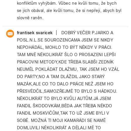
konfliktům vyhýbám. Vůbec ne kvůli tomu, že bych
se jich obával, ale kvůli tomu, že si nepřeji, abych byl
slovně raněn.
|
frantisek svaricek
DOBRÝ VEČER P.JARKO A
POSL.N.L.SE SOUROZENCAMA JSEM SE NIKDY
NEPOHÁDÁL, MOHLO TO BÝT NĚKDY V PRÁCI.
TAM MNĚ NĚKOLIKRÁT ŠLO O PROSAZENI LEPŠI
PRACOVNI METODY,KDE TŘEBA SLABŠI ZEDNÍK
NEUMĚL POKLÁDAT DLAŽMU, TAK JSEM HO VZÁL
DO PARTY,NO A TAM DLÁŽDIL JAKO STARÝ
MAZÁK,ALE CO TO DALO PRÁCE NEŽ JSEM HO
PŘESVĚDČIL,SAMOZŘEJMĚ TO BYLO S HÁDKOU.
NĚKOLIKRÁT TO BYLO KVŮLI AUTŮM.JÁ JSEM
FANDIL ŠKODOVKÁM,BĚDA JAK TŘEBA NĚKDO
FANDIL MOSKVIČŮM,TAK TO UŽ JSME BYLI V
SOBĚ. MOŽNÁ TI MOJI KAMARÁDI SE NAMĚ
DOMLUVILI NĚKOLIKRÁT A DĚLALI MĚ TO