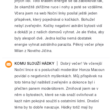
jiných lidí. Toto kradení energie se dá zablokovat tak,
že okamžitě zkřížíme ruce i nohy a poté se vzdálíme.
Včera jsem na web Noční linky posílal ještě jeden
příspěvek, který pojednával o kočkách. Bohužel
nebyl zveřejněn. Kočky negativní astrální bytosti vidí
a dokáží je z našich domovů vyhnat. Je ale třeba, aby
byly alespoň dvě. Jedna kočka nemá dostatek
energie vyhnat astrálního parazita. Pěkný večer přeje
Milan z Nového Jičína.
|
KOMU SLOUŽÍ HÁDKY
Dobrý večer! Ve včerejší
Noční lince si s posluchači moderátor Honza Macoun
povídal o negativních myšlenkách. Můj příspěvek na
toto téma byl naštěstí zveřejněn a dokonce byl i
přečten panem moderátorem. Zmiňoval jsem se v
něm o bytostech, které se nás snaží ovlivňovat a
kazit nám pokojné soužití s ostatními lidmi. Dnešní
téma by to dobře navazuje. Hádky totiž mají by