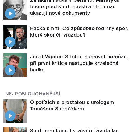
Záhadná hádka v Černínu. Masaryka
těsně před smrtí navštívili tři muži,
ukazují nové dokumenty
Hádka smrti. Co způsobilo rodinný spor,
který skončil vraždou?
Josef Vágner: S tátou nahrávat nemůžu,
při první kritice nastupuje krvelačná
hádka
NEJPOSLOUCHANĚJŠÍ
O potížích s prostatou s urologem
Tomášem Sucháčkem
Smrt není tabu. I v závěru života lze