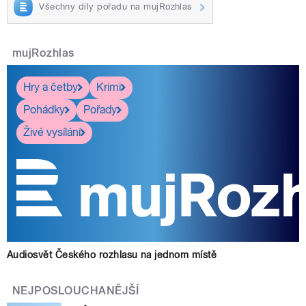
Všechny díly pořadu na mujRozhlas
mujRozhlas
Hry a četby
Krimi
Pohádky
Pořady
Živé vysílání
Audiosvět Českého rozhlasu na jednom místě
NEJPOSLOUCHANĚJŠÍ