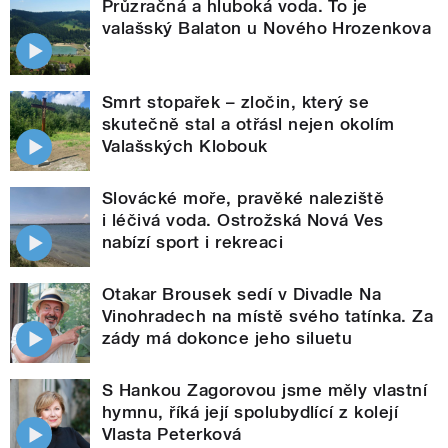
Průzračná a hluboká voda. To je
valašský Balaton u Nového Hrozenkova
Smrt stopařek – zločin, který se
skutečně stal a otřásl nejen okolím
Valašských Klobouk
Slovácké moře, pravěké naleziště
i léčivá voda. Ostrožská Nová Ves
nabízí sport i rekreaci
Otakar Brousek sedí v Divadle Na
Vinohradech na místě svého tatínka. Za
zády má dokonce jeho siluetu
S Hankou Zagorovou jsme měly vlastní
hymnu, říká její spolubydlící z kolejí
Vlasta Peterková