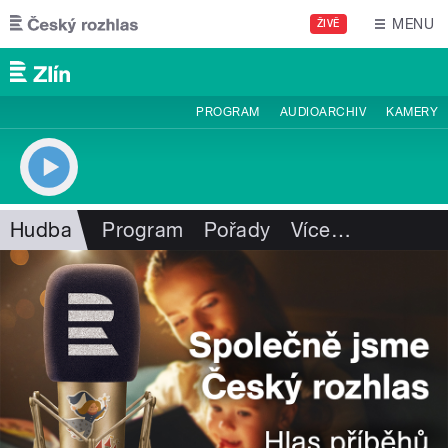
Přejít k hlavnímu obsahu
MENU
ŽIVĚ
PROGRAM
AUDIOARCHIV
KAMERY
Hudba
Program
Pořady
Více
…