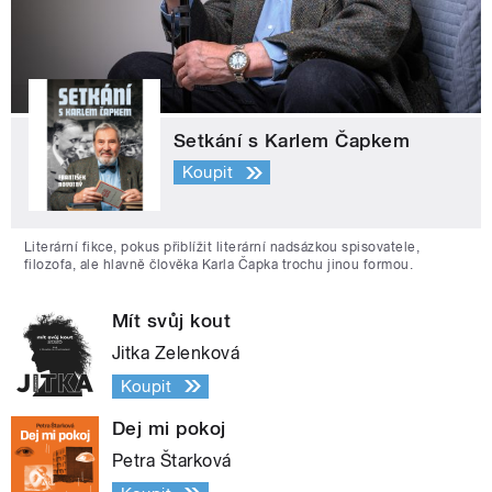
Setkání s Karlem Čapkem
Koupit
Literární fikce, pokus přiblížit literární nadsázkou spisovatele,
filozofa, ale hlavně člověka Karla Čapka trochu jinou formou.
Mít svůj kout
Jitka Zelenková
Koupit
Dej mi pokoj
Petra Štarková