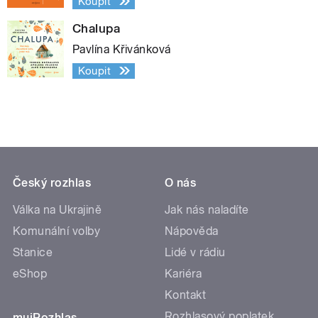
Koupit
Chalupa
Pavlína Křivánková
Koupit
Český rozhlas
O nás
Válka na Ukrajině
Jak nás naladíte
Komunální volby
Nápověda
Stanice
Lidé v rádiu
eShop
Kariéra
Kontakt
Rozhlasový poplatek
mujRozhlas