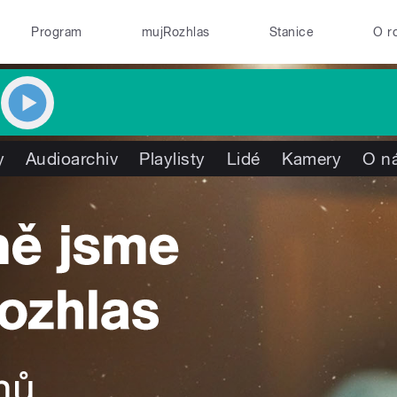
Program
mujRozhlas
Stanice
O r
y
Audioarchiv
Playlisty
Lidé
Kamery
O n