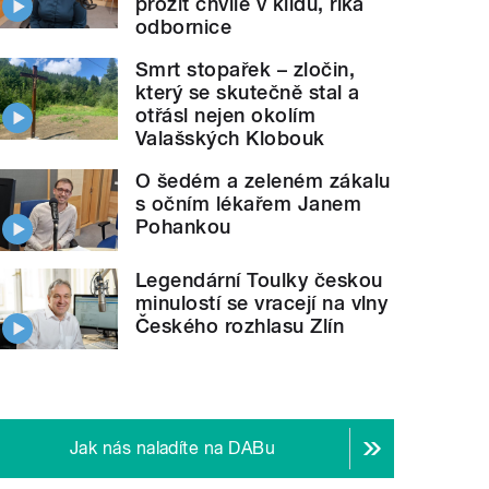
prožít chvíle v klidu, říká
odbornice
Smrt stopařek – zločin,
který se skutečně stal a
otřásl nejen okolím
Valašských Klobouk
O šedém a zeleném zákalu
s očním lékařem Janem
Pohankou
Legendární Toulky českou
minulostí se vracejí na vlny
Českého rozhlasu Zlín
Jak nás naladíte na DABu