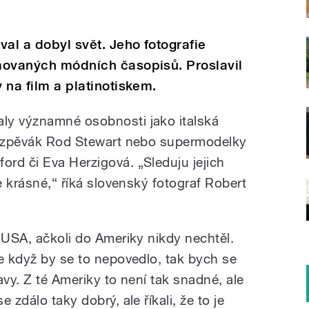
val a dobyl svět. Jeho fotografie
omovaných módních časopisů. Proslavil
y na film a platinotiskem.
ly významné osobnosti jako italská
ký zpěvák Rod Stewart nebo supermodelky
rd či Eva Herzigová. „Sleduju jejich
le krásné,“ říká slovenský fotograf Robert
 USA, ačkoli do Ameriky nikdy nechtěl.
že když by se to nepovedlo, tak bych se
avy. Z té Ameriky to není tak snadné, ale
 zdálo taky dobrý, ale říkali, že to je