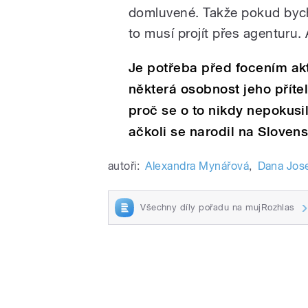
domluvené. Takže pokud bych 
to musí projít přes agenturu.
Je potřeba před focením ak
některá osobnost jeho příte
proč se o to nikdy nepokusi
ačkoli se narodil na Sloven
autoři:
Alexandra Mynářová
,
Dana Jos
Všechny díly pořadu na mujRozhlas