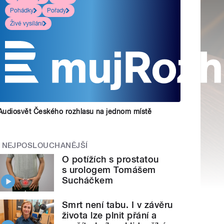
Pohádky
Pořady
Živé vysílání
Audiosvět Českého rozhlasu na jednom místě
NEJPOSLOUCHANĚJŠÍ
O potížích s prostatou
s urologem Tomášem
Sucháčkem
Smrt není tabu. I v závěru
života lze plnit přání a