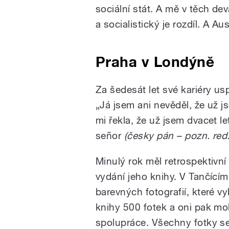
sociální stát. A mě v těch de
a socialistický je rozdíl. A Au
Praha v Londýně
Za šedesát let své kariéry us
„Já jsem ani nevěděl, že už 
mi řekla, že už jsem dvacet le
señor
(česky pán – pozn. red.
Minulý rok měl retrospektivní
vydání jeho knihy. V Tančícím
barevných fotografií, které vyb
knihy 500 fotek a oni pak moh
spolupráce. Všechny fotky se