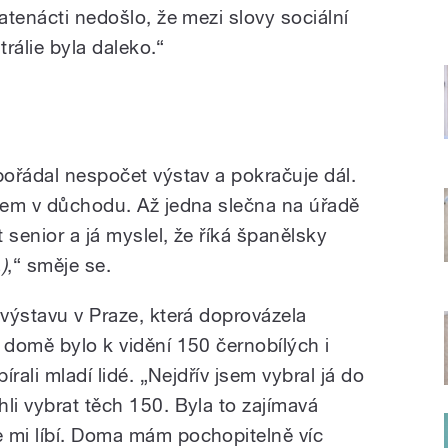
vatenácti nedošlo, že mezi slovy sociální
strálie byla daleko.“
pořádal nespočet výstav a pokračuje dál.
jsem v důchodu. Až jedna slečna na úřadě
t senior a já myslel, že říká španělsky
)
,“ směje se.
 výstavu v Praze, která doprovázela
 domě bylo k vidění 150 černobílých i
írali mladí lidé. „Nejdřív jsem vybral já do
li vybrat těch 150. Byla to zajímavá
 mi líbí. Doma mám pochopitelně víc