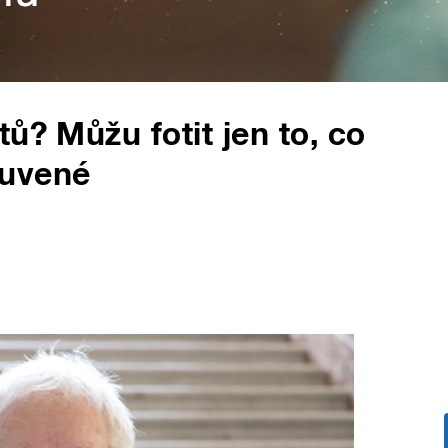
ů? Můžu fotit jen to, co
luvené