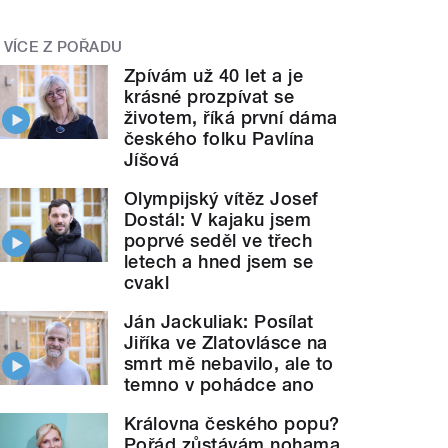
VÍCE Z POŘADU
Zpívám už 40 let a je
krásné prozpívat se
životem, říká první dáma
českého folku Pavlína
Jíšová
Olympijský vítěz Josef
Dostál: V kajaku jsem
poprvé seděl ve třech
letech a hned jsem se
cvakl
Ján Jackuliak: Posílat
Jiříka ve Zlatovlásce na
smrt mě nebavilo, ale to
temno v pohádce ano
Královna českého popu?
Pořád zůstávám nohama