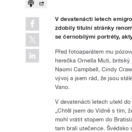
V devatenácti letech emigro
zdobily titulní stránky ren
se černobílými portréty, akt
Před fotoaparátem mu pózova
herečka Ornella Muti, brits
Naomi Campbell, Cindy Crawfo
vývoj a jsem rád, že jsou stá
Vano.
V devatenácti letech utekl do
„Chtěl jsem do Vídně s tím, 
mohl vrátit stopem do Bratisl
tam brali utečence. Švédsko se