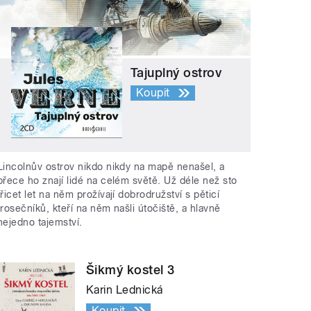
Tajuplný ostrov
Koupit
Lincolnův ostrov nikdo nikdy na mapě nenašel, a
přece ho znají lidé na celém světě. Už déle než sto
třicet let na něm prožívají dobrodružství s pěticí
trosečníků, kteří na něm našli útočiště, a hlavně
nejedno tajemství.
Šikmý kostel 3
Karin Lednická
Koupit