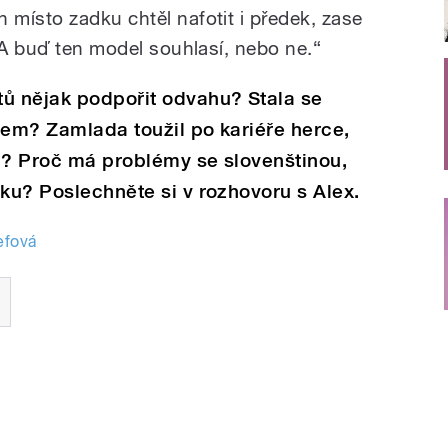
místo zadku chtěl nafotit i předek, zase
 A buď ten model souhlasí, nebo ne.“
tů nějak podpořit odvahu? Stala se
lem? Zamlada toužil po kariéře herce,
l? Proč má problémy se slovenštinou,
sku? Poslechněte si v rozhovoru s Alex.
efová