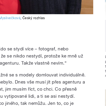
Myslivečková
,
Český rozhlas
Kdo se stydí více – fotograf, nebo
 že se nikdo nestydí, protože ke mně už
agenturu. Takže vlastně nevím.“
ožné se s modely domlouvat individuálně.
nebylo. Dnes vše musí jít přes agenturu a
t, jim musím říct, co chci. Co přesně
 vytipované lidi, a ti se asi nestydí.
co jiného, tak nemůžu. Jen to, co je