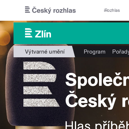
Přejít k hlavnímu obsahu
iRozhlas
Výtvarné umění
Program
Pořad