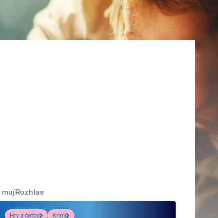
mujRozhlas
Hry a četby
Krimi