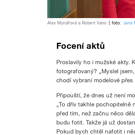
Alex Mynářová a Robert Vano
|
foto:
Jana 
Focení aktů
Proslavily ho i mužské akty. 
fotografovaný? „Myslel jsem,
chodí vybraní modelové přes 
Připouští, že dnes už není m
„To dřív takhle pochopitelně 
před tím, než začnu něco děla
budu fotit. Takže já už dostanu
Pokud bych chtěl nafotit i ně