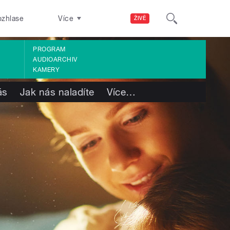
ozhlase
Více
ŽIVĚ
PROGRAM
AUDIOARCHIV
KAMERY
ás
Jak nás naladíte
Více
…