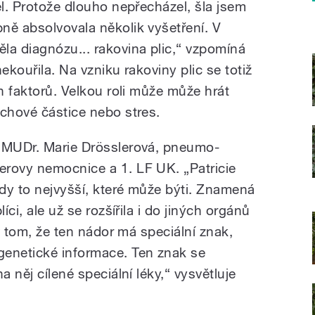
el. Protože dlouho nepřecházel, šla jsem
ně absolvovala několik vyšetření. V
la diagnózu... rakovina plic,“ vzpomíná
nekouřila. Na vzniku rakoviny plic se totiž
ch faktorů. Velkou roli může může hrát
achové částice nebo stres.
e MUDr. Marie Drösslerová, pneumo-
erovy nemocnice a 1. LF UK. „Patricie
edy to nejvyšší, které může býti. Znamená
íci, ale už se rozšířila i do jiných orgánů
 v tom, že ten nádor má speciální znak,
genetické informace. Ten znak se
a něj cílené speciální léky,“ vysvětluje