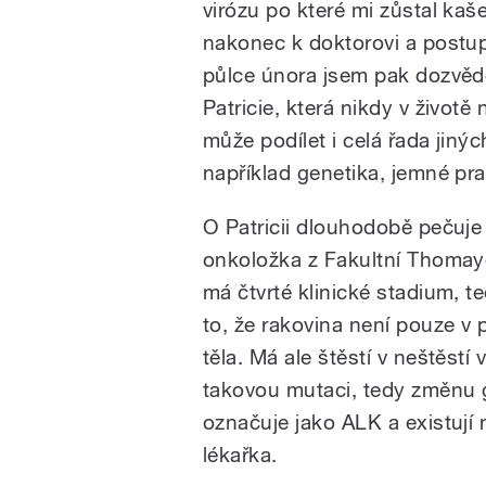
virózu po které mi zůstal kaš
nakonec k doktorovi a postup
půlce února jsem pak dozvědě
Patricie, která nikdy v životě 
může podílet i celá řada jiný
například genetika, jemné pr
O Patricii dlouhodobě pečuj
onkoložka z Fakultní Thomay
má čtvrté klinické stadium, t
to, že rakovina není pouze v pl
těla. Má ale štěstí v neštěstí
takovou mutaci, tedy změnu 
označuje jako ALK a existují n
lékařka.