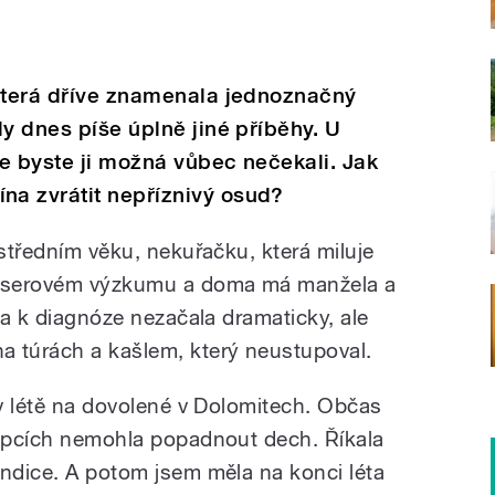
 která dříve znamenala jednoznačný
dy dnes píše úplně jiné příběhy. U
e byste ji možná vůbec nečekali. Jak
a zvrátit nepříznivý osud?
 středním věku, nekuřačku, která miluje
 laserovém výzkumu a doma má manžela a
sta k diagnóze nezačala dramaticky, ale
túrách a kašlem, který neustupoval.
 v létě na dovolené v Dolomitech. Občas
kopcích nemohla popadnout dech. Říkala
ondice. A potom jsem měla na konci léta