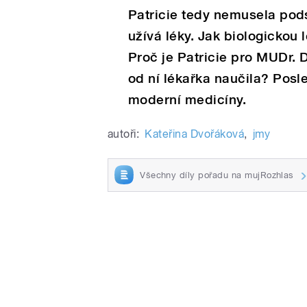
Patricie tedy nemusela pods
užívá léky. Jak biologickou 
Proč je Patricie pro MUDr. 
od ní lékařka naučila? Posl
moderní medicíny.
autoři:
Kateřina Dvořáková
,
jmy
Všechny díly pořadu na mujRozhlas