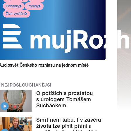
Pohádky
Pořady
Živé vysílání
Audiosvět Českého rozhlasu na jednom místě
NEJPOSLOUCHANĚJŠÍ
O potížích s prostatou
s urologem Tomášem
Sucháčkem
Smrt není tabu. I v závěru
života lze plnit přání a