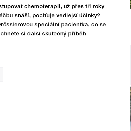
tupovat chemoterapii, už přes tři roky
léčbu snáší, pociťuje vedlejší účinky?
Drösslerovou speciální pacientka, co se
echněte si další skutečný příběh