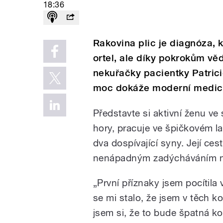
18:36
Rakovina plic je diagnóza,
ortel, ale díky pokrokům vě
nekuřačky pacientky Patrici
moc dokáže moderní medicín
Představte si aktivní ženu ve
hory, pracuje ve špičkovém
dva dospívající syny. Její ce
nenápadným zadýcháváním na 
„První příznaky jsem pocítila
se mi stalo, že jsem v těch 
jsem si, že to bude špatná k