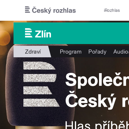
Přejít k hlavnímu obsahu
iRozhlas
Zdraví
Program
Pořady
Audio