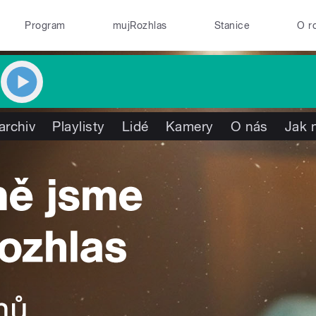
Program
mujRozhlas
Stanice
O r
archiv
Playlisty
Lidé
Kamery
O nás
Jak 