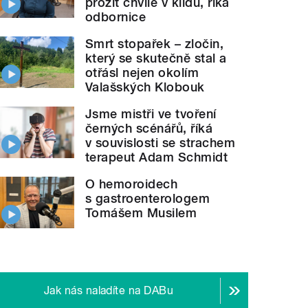
prožít chvíle v klidu, říká
odbornice
Smrt stopařek – zločin,
který se skutečně stal a
otřásl nejen okolím
Valašských Klobouk
Jsme mistři ve tvoření
černých scénářů, říká
v souvislosti se strachem
terapeut Adam Schmidt
O hemoroidech
s gastroenterologem
Tomášem Musilem
Jak nás naladíte na DABu