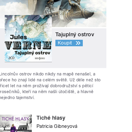
Tajuplný ostrov
Koupit
Lincolnův ostrov nikdo nikdy na mapě nenašel, a
přece ho znají lidé na celém světě. Už déle než sto
třicet let na něm prožívají dobrodružství s pěticí
trosečníků, kteří na něm našli útočiště, a hlavně
nejedno tajemství.
Tiché hlasy
Patricia Gibneyová