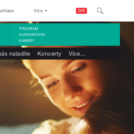
ozhlase
Více
ŽIVĚ
PROGRAM
AUDIOARCHIV
KAMERY
nás naladíte
Koncerty
Více
…