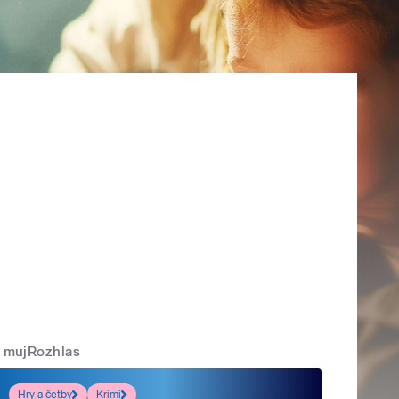
mujRozhlas
Hry a četby
Krimi