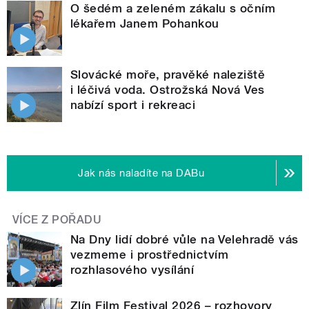
O šedém a zeleném zákalu s očním
lékařem Janem Pohankou
Slovácké moře, pravěké naleziště
i léčivá voda. Ostrožská Nová Ves
nabízí sport i rekreaci
Jak nás naladíte na DABu
VÍCE Z POŘADU
Na Dny lidí dobré vůle na Velehradě vás
vezmeme i prostřednictvím
rozhlasového vysílání
Zlín Film Festival 2026 – rozhovory