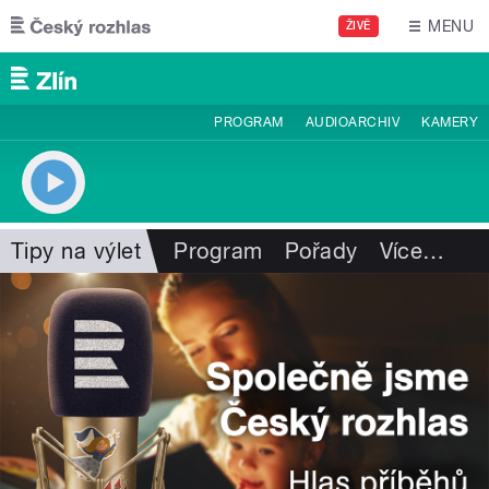
Přejít k hlavnímu obsahu
MENU
ŽIVĚ
PROGRAM
AUDIOARCHIV
KAMERY
Tipy na výlet
Program
Pořady
Více
…