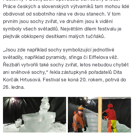
Práce českých a slovenských výtvarníků tam mohou lidé
obdivovat od sobotního rána ve dvou stanech. V tom
prvním jsou sochy zvířat, ve druhém jsou k vidění
symboly všech světadílů. Největším dílem festivalu je
plejtvák obklopený desítkami malých tučňáků.
„Jsou zde například sochy symbolizující jednotlivé
světadíly, například pyramidy, sfinga či Eiffelova věž.
Řezbáři vytvořili také sochy zvířat, letos nebudou chybět
ani sněhové sochy,“ řekla zástupkyně pořadatelů Dita
Korčák Hrtusová. Festival se koná 20. rokem, potrvá do
26. ledna.