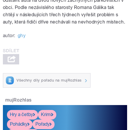
odstavit auta na dvou nových záchytných parkovištích v
obci. Podle nezávislého starosty Romana Gálika tak
chtějí v následujících třech týdnech vyřešit problém s
auty, která řidiči dříve nechávali na nevhodných místech.
autor:
ghy
Všechny díly pořadu na mujRozhlas
mujRozhlas
Hry a četby
Krimi
Pohádky
Pořady