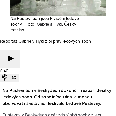
Na Pustevnách jsou k vidění ledové
sochy | Foto:
Gabriela Hykl
, Český
rozhlas
Reportáž Gabriely Hykl z příprav ledových soch
2:40
Na Pustevnách v Beskydech dokončili řezbáři desítky
ledových soch. Od sobotního rána je mohou
obdivovat návštěvníci festivalu Ledové Pustevny.
Pustevny v Beskydech opět zdobí obří sochy z ledu.