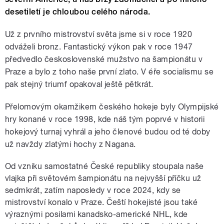
desetiletí je chloubou celého národa.
Už z prvního mistrovství světa jsme si v roce 1920
odváželi bronz. Fantastický výkon pak v roce 1947
předvedlo československé mužstvo na šampionátu v
Praze a bylo z toho naše první zlato. V éře socialismu se
pak stejný triumf opakoval ještě pětkrát.
Přelomovým okamžikem českého hokeje byly Olympijské
hry konané v roce 1998, kde náš tým poprvé v historii
hokejový turnaj vyhrál a jeho členové budou od té doby
už navždy zlatými hochy z Nagana.
Od vzniku samostatné České republiky stoupala naše
vlajka při světovém šampionátu na nejvyšší příčku už
sedmkrát, zatím naposledy v roce 2024, kdy se
mistrovství konalo v Praze. Čeští hokejisté jsou také
výraznými posilami kanadsko-americké NHL, kde