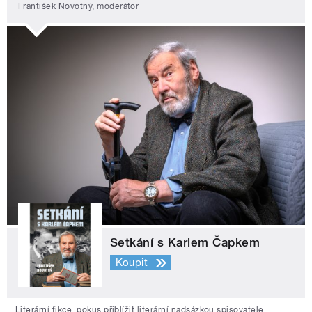
František Novotný, moderátor
Setkání s Karlem Čapkem
Koupit
Literární fikce, pokus přiblížit literární nadsázkou spisovatele,