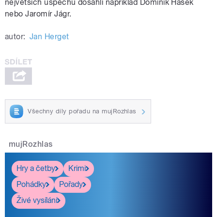
největších úspěchů dosáhli například Dominik Hašek
nebo Jaromír Jágr.
autor:
Jan Herget
Všechny díly pořadu na mujRozhlas
mujRozhlas
Hry a četby
Krimi
Pohádky
Pořady
Živé vysílání