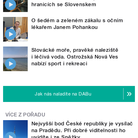
hranicích se Slovenskem
O šedém a zeleném zákalu s očním
lékařem Janem Pohankou
Slovácké moře, pravěké naleziště
i léčivá voda. Ostrožská Nová Ves
nabízí sport i rekreaci
Jak nás naladíte na DABu
VÍCE Z POŘADU
Nejvyšší bod České republiky je vysílač
na Pradědu. Při dobré viditelnosti ho
uvidíte i ze Sněžky