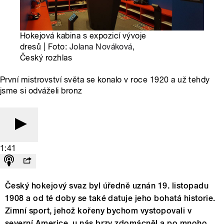
Hokejová kabina s expozicí vývoje
dresů | Foto:
Jolana Nováková
,
Český rozhlas
První mistrovství světa se konalo v roce 1920 a už tehdy
jsme si odváželi bronz
1:41
Český hokejový svaz byl úředně uznán 19. listopadu
1908 a od té doby se také datuje jeho bohatá historie.
Zimní sport, jehož kořeny bychom vystopovali v
severní Americe, u nás brzy zdomácněl a po mnoho