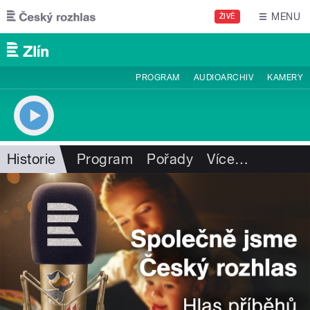
Přejít k hlavnímu obsahu
MENU
ŽIVĚ
PROGRAM
AUDIOARCHIV
KAMERY
Historie
Program
Pořady
Více
…