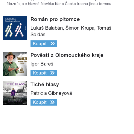
filozofa, ale hlavně člověka Karla Čapka trochu jinou formou.
Román pro pitomce
Lukáš Balabán, Šimon Krupa, Tomáš
Soldán
Koupit
Pověsti z Olomouckého kraje
Igor Bareš
Koupit
Tiché hlasy
Patricia Gibneyová
Koupit