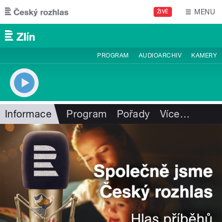
Přejít k hlavnímu obsahu
MENU
ŽIVĚ
PROGRAM
AUDIOARCHIV
KAMERY
Informace
Program
Pořady
Více
…