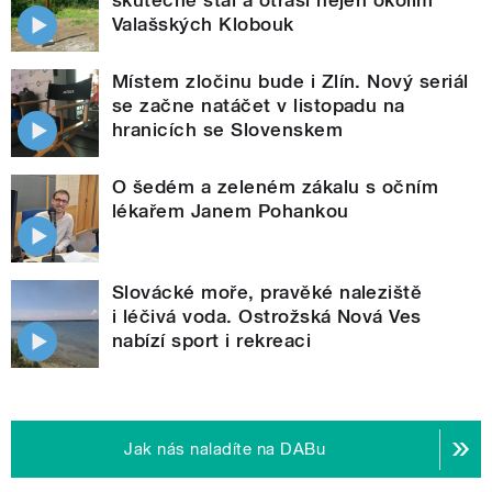
skutečně stal a otřásl nejen okolím
Valašských Klobouk
Místem zločinu bude i Zlín. Nový seriál
se začne natáčet v listopadu na
hranicích se Slovenskem
O šedém a zeleném zákalu s očním
lékařem Janem Pohankou
Slovácké moře, pravěké naleziště
i léčivá voda. Ostrožská Nová Ves
nabízí sport i rekreaci
Jak nás naladíte na DABu