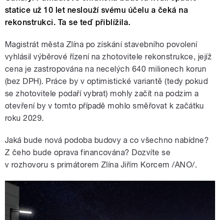
statice už 10 let neslouží svému účelu a čeká na
rekonstrukci. Ta se teď přiblížila.
Magistrát města Zlína po získání stavebního povolení
vyhlásil výběrové řízení na zhotovitele rekonstrukce, jejíž
cena je zastropována na necelých 640 milionech korun
(bez DPH). Práce by v optimistické variantě (tedy pokud
se zhotovitele podaří vybrat) mohly začít na podzim a
otevření by v tomto případě mohlo směřovat k začátku
roku 2029.
Jaká bude nová podoba budovy a co všechno nabídne?
Z čeho bude oprava financována? Dozvíte se
v rozhovoru s primátorem Zlína Jiřím Korcem /ANO/.