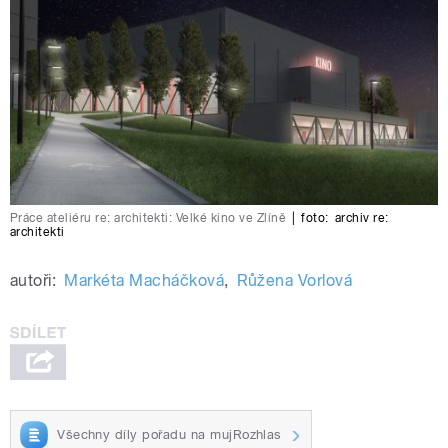
Práce ateliéru re: architekti: Velké kino ve Zlíně
|
foto:
archiv re:
architekti
autoři:
Markéta Macháčková
,
Růžena Vorlová
Všechny díly pořadu na mujRozhlas