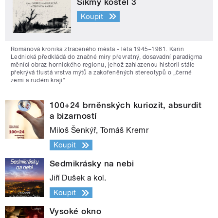
Šikmý kostel 3
Koupit
Románová kronika ztraceného města - léta 1945–1961. Karin
Lednická předkládá do značné míry převratný, dosavadní paradigma
měnící obraz hornického regionu, jehož zahlazenou historii stále
překrývá tlustá vrstva mýtů a zakořeněných stereotypů o „černé
zemi a rudém kraji“.
100+24 brněnských kuriozit, absurdit
a bizarností
Miloš Šenkýř, Tomáš Kremr
Koupit
Sedmikrásky na nebi
Jiří Dušek a kol.
Koupit
Vysoké okno