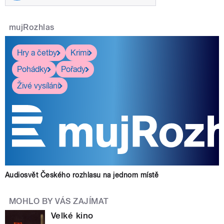
mujRozhlas
Hry a četby
Krimi
Pohádky
Pořady
Živé vysílání
Audiosvět Českého rozhlasu na jednom místě
MOHLO BY VÁS ZAJÍMAT
Velké kino