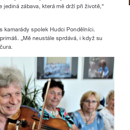
 jediná zábava, která mě drží při životě,“
 s kamarády spolek Hudci Pondělníci.
á primáš. „Mě neustále sprdává, i když su
nčura.