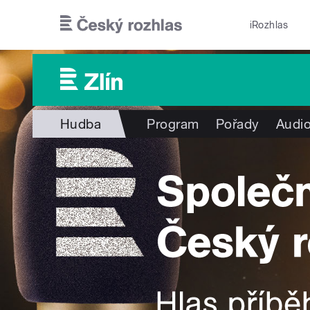
Přejít k hlavnímu obsahu
iRozhlas
Hudba
Program
Pořady
Audio