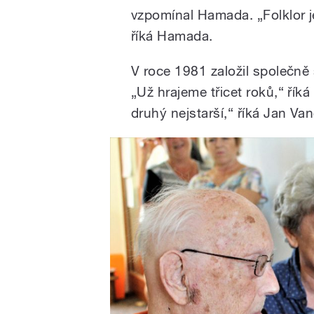
vzpomínal Hamada. „Folklor je
říká Hamada.
V roce 1981 založil společně
„Už hrajeme třicet roků,“ řík
druhý nejstarší,“ říká Jan Va