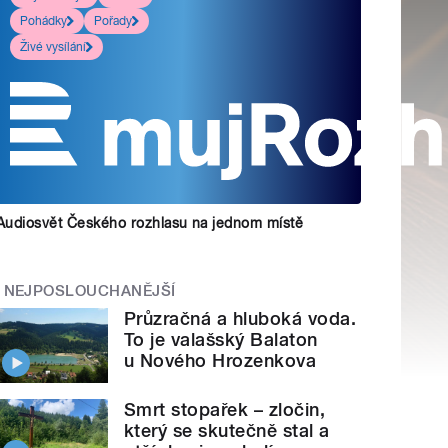
Pohádky
Pořady
Živé vysílání
Audiosvět Českého rozhlasu na jednom místě
NEJPOSLOUCHANĚJŠÍ
Průzračná a hluboká voda.
To je valašský Balaton
u Nového Hrozenkova
Smrt stopařek – zločin,
který se skutečně stal a