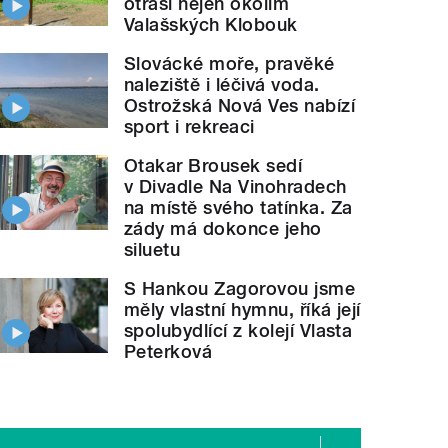
otřásl nejen okolím
Valašských Klobouk
Slovácké moře, pravěké
naleziště i léčivá voda.
Ostrožská Nová Ves nabízí
sport i rekreaci
Otakar Brousek sedí
v Divadle Na Vinohradech
na místě svého tatínka. Za
zády má dokonce jeho
siluetu
S Hankou Zagorovou jsme
měly vlastní hymnu, říká její
spolubydlící z kolejí Vlasta
Peterková