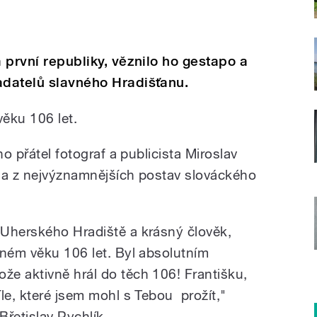
a první republiky, věznilo ho gestapo a
adatelů slavného Hradišťanu.
ěku 106 let.
ho přátel fotograf a publicista Miroslav
na z nejvýznamnějších postav slováckého
 Uherského Hradiště a krásný člověk,
lném věku 106 let. Byl absolutním
e aktivně hrál do těch 106! Františku,
le, které jsem mohl s Tebou prožít,"
řetislav Rychlík.