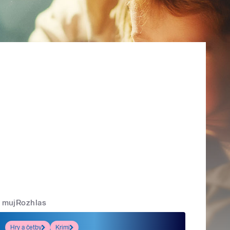
mujRozhlas
Hry a četby
Krimi