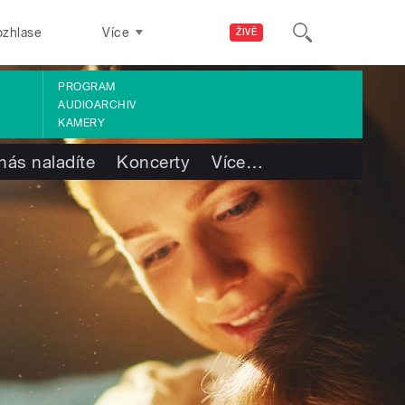
ozhlase
Více
ŽIVĚ
PROGRAM
AUDIOARCHIV
KAMERY
nás naladíte
Koncerty
Více
…