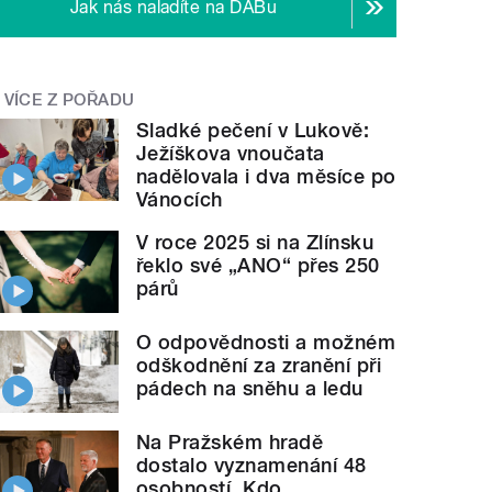
Jak nás naladíte na DABu
VÍCE Z POŘADU
Sladké pečení v Lukově:
Ježíškova vnoučata
nadělovala i dva měsíce po
Vánocích
V roce 2025 si na Zlínsku
řeklo své „ANO“ přes 250
párů
O odpovědnosti a možném
odškodnění za zranění při
pádech na sněhu a ledu
Na Pražském hradě
dostalo vyznamenání 48
osobností. Kdo