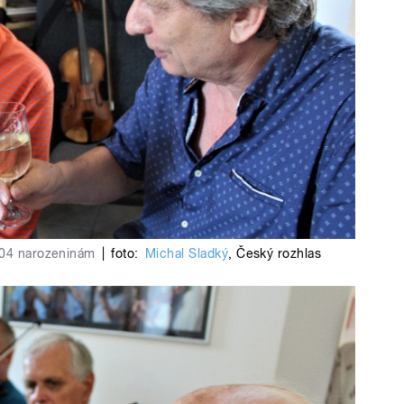
104 narozeninám
|
foto:
Michal Sladký
,
Český rozhlas