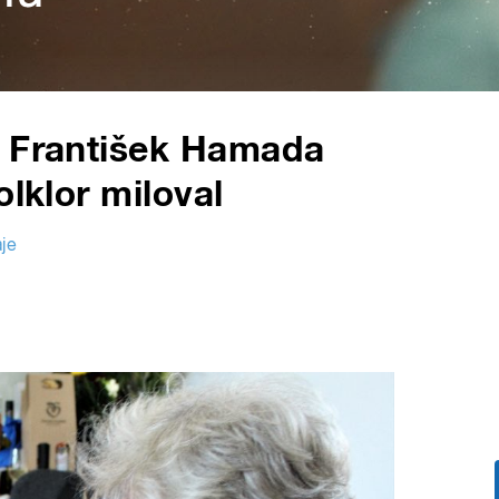
k František Hamada
olklor miloval
je