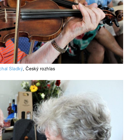
chal Sladký
,
Český rozhlas