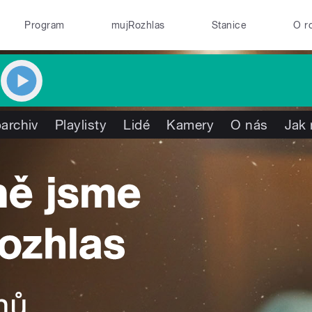
Program
mujRozhlas
Stanice
O r
archiv
Playlisty
Lidé
Kamery
O nás
Jak 