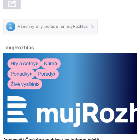
Všechny díly pořadu na mujRozhlas
mujRozhlas
Hry a četby
Krimi
Pohádky
Pořady
Živé vysílání