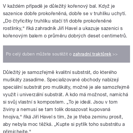
V každém případě je důležitý kořenový bal. Když je
sazenice dobře prokořeněná, dobře se v truhlíku uchytí.
„Do čtyřicítky truhlíku stačí tři dobře prokořeněné
rostlinky,“ říká zahradník Jiří Havel a ukazuje sazenici s
kořenovým balem o průměru dobrých deset centimetrů.
Po celý duben můžete soutěžit o
zahradní traktůrek
>>
Důležitý je samozřejmě kvalitní substrát, do kterého
muškáty zasadíme. Specializované obchody nabízejí
speciální substrát pro muškáty, možné je ale samozřejmě
využít i univerzální substrát. A kdo má možnost, namíchá
si svůj vlastní s kompostem. „To je ideál. Jsou v tom
živiny a nemusí se tam tolik dosazovat kupovaná
hnojiva,“ říká Jiří Havel s tím, že je třeba zeminu prosít,
aby nebyla moc těžká. „Kupte si pytlík toho substrátu a
přimíchejte.“