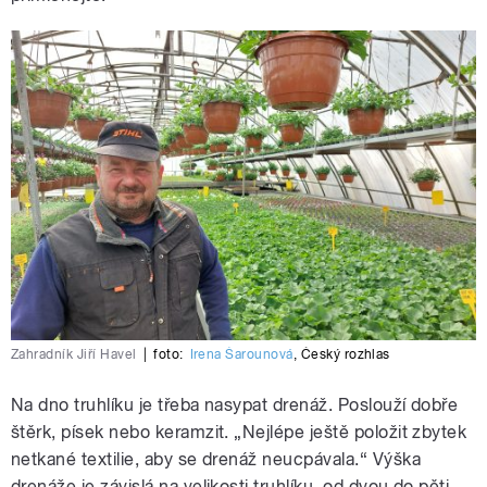
Zahradník Jiří Havel
|
foto:
Irena Šarounová
,
Český rozhlas
Na dno truhlíku je třeba nasypat drenáž. Poslouží dobře
štěrk, písek nebo keramzit. „Nejlépe ještě položit zbytek
netkané textilie, aby se drenáž neucpávala.“ Výška
drenáže je závislá na velikosti truhlíku, od dvou do pěti