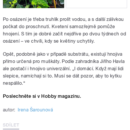
Po osázení je třeba truhlík prolít vodou, a s další zálivkou
počkat do proschnutí. Kvetení samozřejmě pomůže
hnojení. S tím je dobré začít nejdříve po dvou týdnech od
osázení – ve chvíli, kdy se květiny uchytily.
Opět, podobně jako v případě substrátu, existují hnojiva
přímo určená pro muškáty. Podle zahradníka Jiřího Havla
ale postačí i hnojivo univerzální. „I domácí. Když mají lidi
slepice, namíchají si to. Musí se dát pozor, aby to kytku
nespálilo.“
Poslechněte si v Hobby magazínu.
autor:
Irena Šarounová