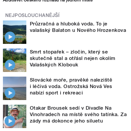
Audiosvět Českého rozhlasu na jednom místě
NEJPOSLOUCHANĚJŠÍ
Průzračná a hluboká voda. To je
valašský Balaton u Nového Hrozenkova
Smrt stopařek – zločin, který se
skutečně stal a otřásl nejen okolím
Valašských Klobouk
Slovácké moře, pravěké naleziště
i léčivá voda. Ostrožská Nová Ves
nabízí sport i rekreaci
Otakar Brousek sedí v Divadle Na
Vinohradech na místě svého tatínka. Za
zády má dokonce jeho siluetu