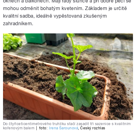
oknech a balkónech. Mají rády slunce a při dobré péči se
mohou odměnit bohatým kvetením. Základem je určitě
kvalitní sadba, ideálně vypěstovaná zkušeným
zahradníkem.
Do čtyřiceticentimetrového truhlíku stačí zasadit tři sazenice s kvalitním
kořenovým balem
|
foto:
Irena Šarounová
,
Český rozhlas