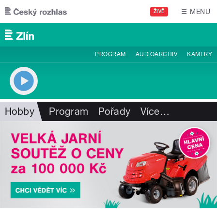
Přejít k hlavnímu obsahu
MENU
ŽIVĚ
PROGRAM
AUDIOARCHIV
KAMERY
Hobby
Program
Pořady
Více
…