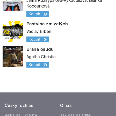
Jarka Rozsypalová-Vykoupilová, Blanka
Kocourková
Koupit
Pastvina zmizelých
Václav Erben
Koupit
Brána osudu
Agatha Christie
Koupit
Český rozhlas
O nás
Válka na Ukrajině
Jak nás naladíte