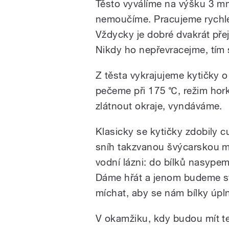
Těsto vyválíme na výšku 3 m
nemoučíme. Pracujeme rychle,
Vždycky je dobré dvakrát přej
Nikdy ho nepřevracejme, tím 
Z těsta vykrajujeme kytičky 
pečeme při 175 ℃, režim hor
zlátnout okraje, vyndáváme.
Klasicky se kytičky zdobily 
sníh takzvanou švýcarskou m
vodní lázni: do bílků nasype
Dáme hřát a jenom budeme stě
míchat, aby se nám bílky úpln
V okamžiku, kdy budou mít t