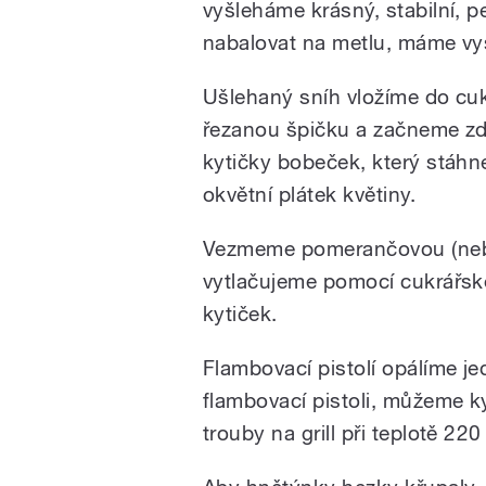
vyšleháme krásný, stabilní, p
nabalovat na metlu, máme vy
Ušlehaný sníh vložíme do cu
řezanou špičku a začneme zd
kytičky bobeček, který stáhn
okvětní plátek květiny.
Vezmeme pomerančovou (neb
vytlačujeme pomocí cukrářs
kytiček.
Flambovací pistolí opálíme j
flambovací pistoli, můžeme k
trouby na grill při teplotě 22