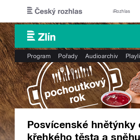
Přejít k hlavnímu obsahu
iRozhlas
Program
Pořady
Audioarchiv
Playl
Posvícenské hnětýnky o
křehkého těsta a sněh