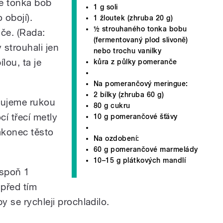
me tonka bob
1 g soli
 obojí).
1 žloutek (zhruba 20 g)
½ strouhaného tonka bobu
če. (Rada:
(fermentovaný plod slivoně)
strouhali jen
nebo trochu vanilky
lou, ta je
kůra z půlky pomeranče
Na pomerančový meringue:
2 bílky (zhruba 60 g)
cujeme rukou
80 g cukru
í třecí metly
10 g pomerančové šťávy
akonec těsto
Na ozdobení:
60 g pomerančové marmelády
10–15 g plátkových mandlí
espoň 1
 před tím
y se rychleji prochladilo.