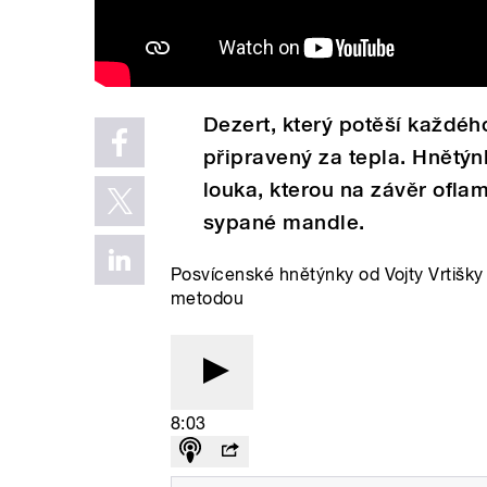
Dezert, který potěší každéh
připravený za tepla. Hnětýn
louka, kterou na závěr ofla
sypané mandle.
Posvícenské hnětýnky od Vojty Vrtišky
metodou
8:03