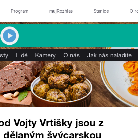
Program
mujRozhlas
Stanice
O r
isty
Lidé
Kamery
O nás
Jak nás naladíte
d Vojty Vrtišky jsou z
u dělaným švýcarskou