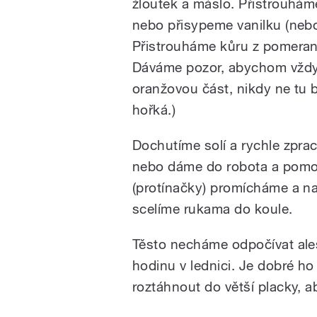
žloutek a máslo. Přistrouhá
nebo přisypeme vanilku (nebo
Přistrouháme kůru z pomeran
Dáváme pozor, abychom vždy 
oranžovou část, nikdy ne tu bí
hořká.)
Dochutíme solí a rychle zpra
nebo dáme do robota a pomoc
(protínačky) promícháme a n
scelíme rukama do koule.
Těsto necháme odpočívat al
hodinu v lednici. Je dobré ho
roztáhnout do větší placky, ab