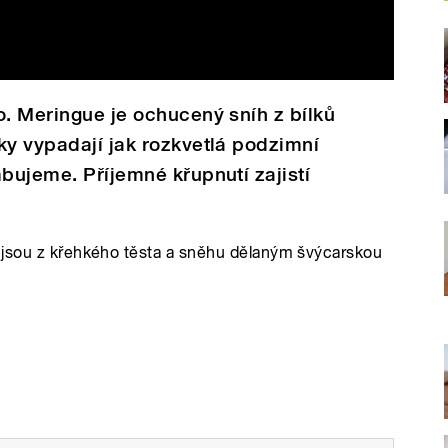
o. Meringue je ochucený sníh z bílků
ky vypadají jak rozkvetlá podzimní
mbujeme. Příjemné křupnutí zajistí
 jsou z křehkého těsta a sněhu dělaným švýcarskou