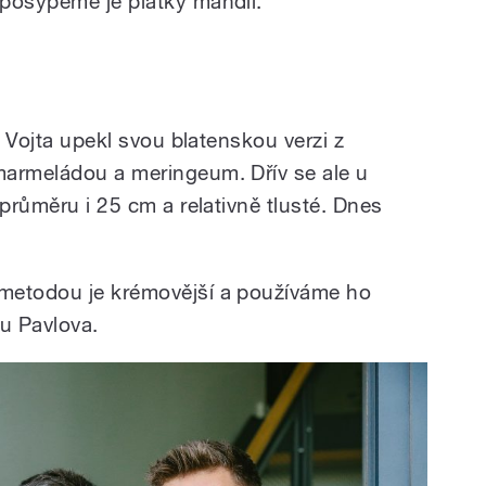
posypeme je plátky mandlí.
. Vojta upekl svou blatenskou verzi z
marmeládou a meringeum. Dřív se ale u
 průměru i 25 cm a relativně tlusté. Dnes
metodou je krémovější a používáme ho
tu Pavlova.