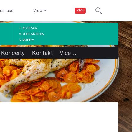
ozhlase
Více
ŽIVĚ
PROGRAM
AUDIOARCHIV
KAMERY
Koncerty
Kontakt
Více
…