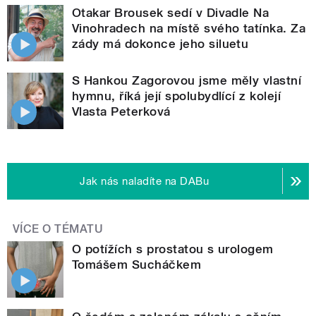
Otakar Brousek sedí v Divadle Na
Vinohradech na místě svého tatínka. Za
zády má dokonce jeho siluetu
S Hankou Zagorovou jsme měly vlastní
hymnu, říká její spolubydlící z kolejí
Vlasta Peterková
Jak nás naladíte na DABu
VÍCE O TÉMATU
O potížích s prostatou s urologem
Tomášem Sucháčkem