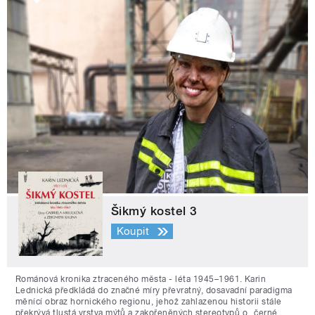
Šikmý kostel 3
Koupit
Románová kronika ztraceného města - léta 1945–1961. Karin
Lednická předkládá do značné míry převratný, dosavadní paradigma
měnící obraz hornického regionu, jehož zahlazenou historii stále
překrývá tlustá vrstva mýtů a zakořeněných stereotypů o „černé