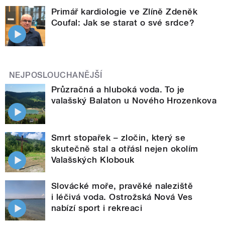
Primář kardiologie ve Zlíně Zdeněk
Coufal: Jak se starat o své srdce?
NEJPOSLOUCHANĚJŠÍ
Průzračná a hluboká voda. To je
valašský Balaton u Nového Hrozenkova
Smrt stopařek – zločin, který se
skutečně stal a otřásl nejen okolím
Valašských Klobouk
Slovácké moře, pravěké naleziště
i léčivá voda. Ostrožská Nová Ves
nabízí sport i rekreaci