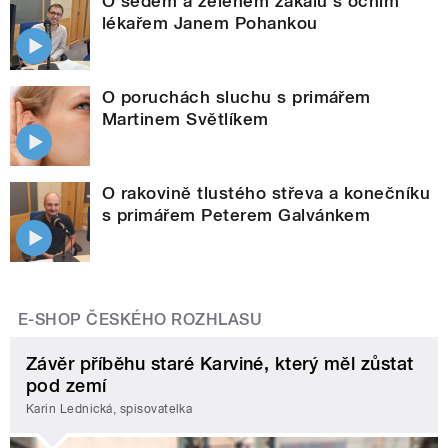
O šedém a zeleném zákalu s očním
lékařem Janem Pohankou
O poruchách sluchu s primářem
Martinem Světlíkem
O rakovině tlustého střeva a konečníku
s primářem Peterem Galvánkem
E-SHOP ČESKÉHO ROZHLASU
Závěr příběhu staré Karviné, který měl zůstat
pod zemí
Karin Lednická, spisovatelka