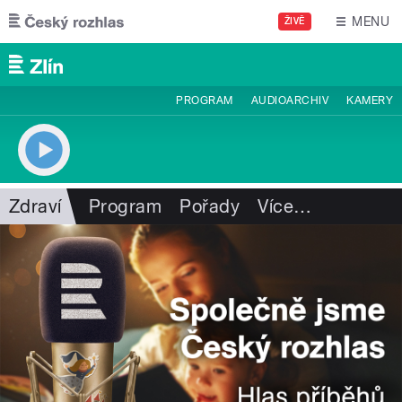
Přejít k hlavnímu obsahu
MENU
ŽIVĚ
PROGRAM
AUDIOARCHIV
KAMERY
Zdraví
Program
Pořady
Více
…