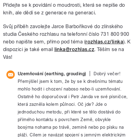
Přidejte se k povídání o moudrosti, která se nepíše do
knih, ale dědí se z generace na generaci.
Svůj příběh zavolejte Jarce Barboříkové do zlínského
studia Českého rozhlasu na telefonní číslo 731 800 900
nebo napište sem, přímo pod téma (
rozhlas.cz/linka
). K
dispozici je také email
linka@rozhlas.cz
. Těším se na
Vás!
|
Uzemňování (earthing, grouding)
Dobrý večer!
Přemýšlel jsem k tom, že by se k dnešnímu tématu
mohlo hodit i chození naboso nebo-li uzemňování.
Ostatně ho doporučoval i Petr Janda ve své písničce,
která zazněla kolem půlnoci. Oč jde? Jde o
jednoduchou metodu, při které se tělo dostává do
přímého kontaktu s povrchem Země, obvykle
bosýma nohama po trávě, zemině nebo po písku na
pláži. Cílem je navázat spojení s jemným elektrickým