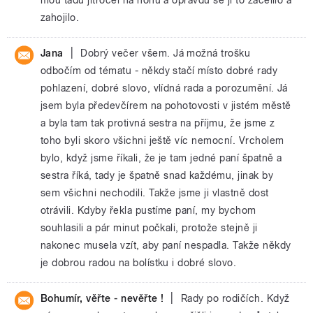
zahojilo.
|
Jana
Dobrý večer všem. Já možná trošku
odbočím od tématu - někdy stačí místo dobré rady
pohlazení, dobré slovo, vlídná rada a porozumění. Já
jsem byla předevčírem na pohotovosti v jistém městě
a byla tam tak protivná sestra na příjmu, že jsme z
toho byli skoro všichni ještě víc nemocní. Vrcholem
bylo, když jsme říkali, že je tam jedné paní špatně a
sestra říká, tady je špatně snad každému, jinak by
sem všichni nechodili. Takže jsme ji vlastně dost
otrávili. Kdyby řekla pustíme paní, my bychom
souhlasili a pár minut počkali, protože stejně ji
nakonec musela vzít, aby paní nespadla. Takže někdy
je dobrou radou na bolístku i dobré slovo.
|
Bohumír, věřte - nevěřte !
Rady po rodičích. Když