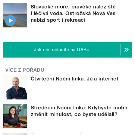
Slovácké moře, pravěké naleziště
i léčivá voda. Ostrožská Nová Ves
nabízí sport i rekreaci
Jak nás naladíte na DABu
VÍCE Z POŘADU
Čtvrteční Noční linka: Já a internet
Středeční Noční linka: Kdybyste mohli
změnit minulost, co byste udělali?