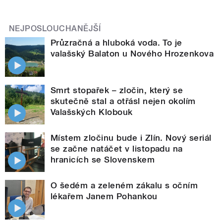
NEJPOSLOUCHANĚJŠÍ
Průzračná a hluboká voda. To je
valašský Balaton u Nového Hrozenkova
Smrt stopařek – zločin, který se
skutečně stal a otřásl nejen okolím
Valašských Klobouk
Místem zločinu bude i Zlín. Nový seriál
se začne natáčet v listopadu na
hranicích se Slovenskem
O šedém a zeleném zákalu s očním
lékařem Janem Pohankou