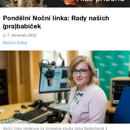
Pondělní Noční linka: Rady našich
(pra)babiček
7. červenec 2025
Noční linka
Noční linku moderuje ze zlínského studia Jarka Barboříková
|