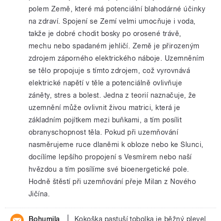
polem Země, které má potenciální blahodárné účinky
na zdraví. Spojení se Zemí velmi umocňuje i voda,
takže je dobré chodit bosky po orosené trávě,
mechu nebo spadaném jehličí. Země je přirozeným
zdrojem záporného elektrického náboje. Uzemněním
se tělo propojuje s tímto zdrojem, což vyrovnává
elektrické napětí v těle a potenciálně ovlivňuje
záněty, stres a bolest. Jedna z teorií naznačuje, že
uzemnění může ovlivnit živou matrici, která je
základním pojítkem mezi buňkami, a tím posílit
obranyschopnost těla. Pokud při uzemňování
nasměrujeme ruce dlaněmi k obloze nebo ke Slunci,
docílíme lepšího propojení s Vesmírem nebo naší
hvězdou a tím posílíme své bioenergetické pole.
Hodně štěstí při uzemňování přeje Milan z Nového
Jičína.
|
Bohumila
Kokoška pastuší tobolka je běžný plevel