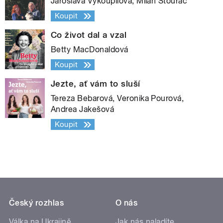
Jaroslava Vykoupilová, Milan Štourač
Koupit
Co život dal a vzal
Betty MacDonaldová
Koupit
Jezte, ať vám to sluší
Tereza Bebarová, Veronika Pourová,
Andrea Jakešová
Koupit
Český rozhlas
O nás
Válka na Ukrajině
Jak nás naladíte