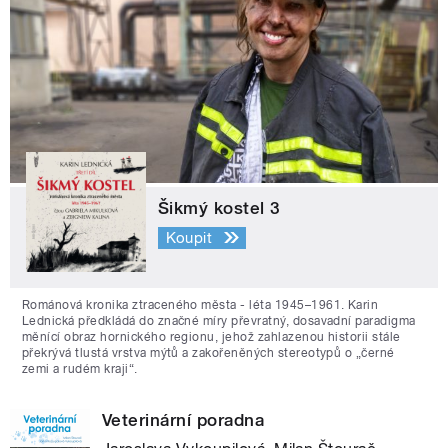
Šikmý kostel 3
Koupit
Románová kronika ztraceného města - léta 1945–1961. Karin
Lednická předkládá do značné míry převratný, dosavadní paradigma
měnící obraz hornického regionu, jehož zahlazenou historii stále
překrývá tlustá vrstva mýtů a zakořeněných stereotypů o „černé
zemi a rudém kraji“.
Veterinární poradna