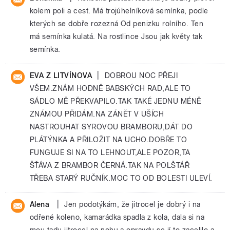
kolem poli a cest. Má trojúhelníková semínka, podle
kterých se dobře rozezná Od penizku rolního. Ten
má semínka kulatá. Na rostlince Jsou jak květy tak
semínka.
|
EVA Z LITVÍNOVA
DOBROU NOC PŘEJI
VŠEM.ZNÁM HODNĚ BABSKÝCH RAD,ALE TO
SÁDLO MĚ PŘEKVAPILO.TAK TAKÉ JEDNU MÉNĚ
ZNÁMOU PŘIDÁM.NA ZÁNĚT V UŠÍCH
NASTROUHAT SYROVOU BRAMBORU,DÁT DO
PLÁTÝNKA A PŘILOŽIT NA UCHO.DOBŘE TO
FUNGUJE SI NA TO LEHNOUT,ALE POZOR,TA
ŠŤÁVA Z BRAMBOR ČERNÁ.TAK NA POLŠTÁŘ
TŘEBA STARÝ RUČNÍK.MOC TO OD BOLESTI ULEVÍ.
|
Alena
Jen podotýkám, že jitrocel je dobrý i na
odřené koleno, kamarádka spadla z kola, dala si na
mou tadu jitrocel na nohu a opravdu se jí to zacelilo a