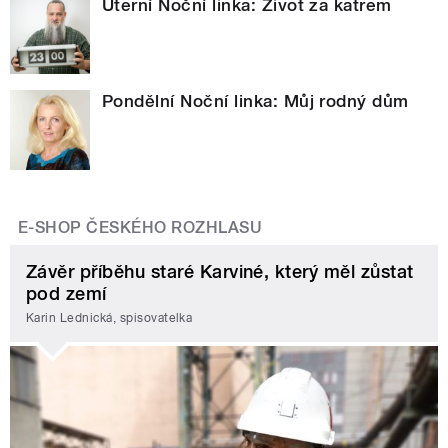
Úterní Noční linka: Život za katrem
Pondělní Noční linka: Můj rodný dům
E-SHOP ČESKÉHO ROZHLASU
Závěr příběhu staré Karviné, který měl zůstat
pod zemí
Karin Lednická, spisovatelka