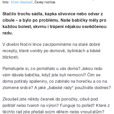
foto:
Khalil Baalbaki
,
Český rozhlas
Stačilo trochu sádla, kapka slivovice nebo odvar z
cibule – a bylo po problému. Naše babičky měly pro
každou bolest, skvrnu i trápení nějakou osvědčenou
radu.
V dnešní Noční lince zavzpomínáme na staré dobré
recepty, které voněly po domově, bylinkách a lidské
blízkosti.
Pamatujete si, co pomáhalo u vás doma? Jakou radu
vám dávala babička, když jste byli nemocní? Čím se
doma potíraly spáleniny, co zabíralo na horečku a co na
zlomené srdce? A jaké „babské rady“ používáte dodnes?
Zkoušeli jste někdy česnek do ponožky, cibuli pod
polštář nebo tvaroh na výron? Funguje to pořád? Které z
těchto rad jste předali svým dětem nebo vnoučatům?