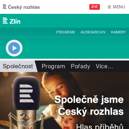
Přejít k hlavnímu obsahu
MENU
ŽIVĚ
PROGRAM
AUDIOARCHIV
KAMERY
Společnost
Program
Pořady
Více
…