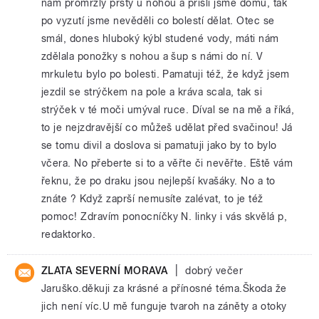
nám promrzly prsty u nohou a přišli jsme domů, tak
po vyzutí jsme nevěděli co bolestí dělat. Otec se
smál, dones hluboký kýbl studené vody, máti nám
zdělala ponožky s nohou a šup s námi do ní. V
mrkuletu bylo po bolesti. Pamatuji též, že když jsem
jezdil se strýčkem na pole a kráva scala, tak si
strýček v té moči umýval ruce. Díval se na mě a říká,
to je nejzdravější co můžeš udělat před svačinou! Já
se tomu divil a doslova si pamatuji jako by to bylo
včera. No přeberte si to a věřte či nevěřte. Eště vám
řeknu, že po draku jsou nejlepší kvašáky. No a to
znáte ? Když zaprší nemusíte zalévat, to je též
pomoc! Zdravím ponocníčky N. linky i vás skvělá p,
redaktorko.
|
ZLATA SEVERNÍ MORAVA
dobrý večer
Jaruško.děkuji za krásné a přínosné téma.Škoda že
jich není víc.U mě funguje tvaroh na záněty a otoky