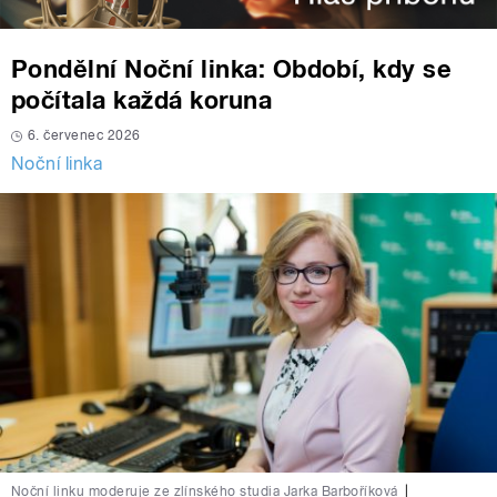
Pondělní Noční linka: Období, kdy se
počítala každá koruna
6. červenec 2026
Noční linka
Noční linku moderuje ze zlínského studia Jarka Barboříková
|