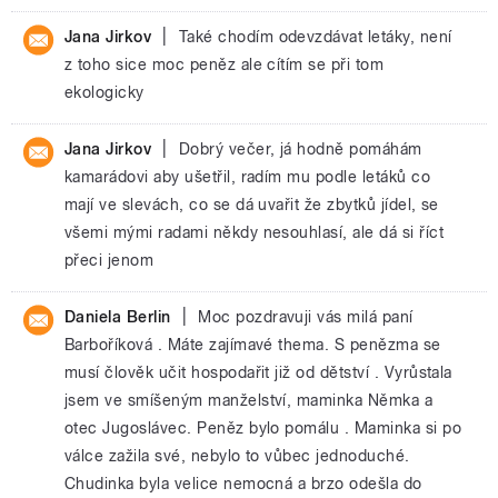
|
Jana Jirkov
Také chodím odevzdávat letáky, není
z toho sice moc peněz ale cítím se při tom
ekologicky
|
Jana Jirkov
Dobrý večer, já hodně pomáhám
kamarádovi aby ušetřil, radím mu podle letáků co
mají ve slevách, co se dá uvařit že zbytků jídel, se
všemi mými radami někdy nesouhlasí, ale dá si říct
přeci jenom
|
Daniela Berlin
Moc pozdravuji vás milá paní
Barboříková . Máte zajímavé thema. S penězma se
musí člověk učit hospodařit již od dětství . Vyrůstala
jsem ve smíšeným manželství, maminka Němka a
otec Jugoslávec. Peněz bylo pomálu . Maminka si po
válce zažila své, nebylo to vůbec jednoduché.
Chudinka byla velice nemocná a brzo odešla do