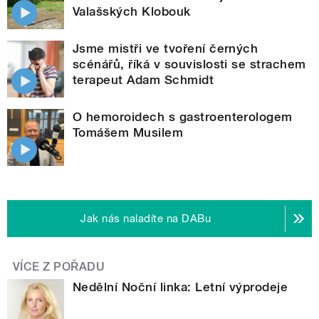
Valašských Klobouk
Jsme mistři ve tvoření černých
scénářů, říká v souvislosti se strachem
terapeut Adam Schmidt
O hemoroidech s gastroenterologem
Tomášem Musilem
Jak nás naladíte na DABu
VÍCE Z POŘADU
Nedělní Noční linka: Letní výprodeje