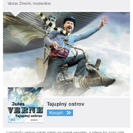
Václav Žmolík, moderátor
Tajuplný ostrov
Koupit
Lincolnův ostrov nikdo nikdy na mapě nenašel, a přece ho znají lidé