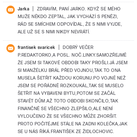
|
Jarka
ZDRAVÍM, PANÍ JARKO. KDYŽ SE MÉHO
MUŽE NĚKDO ZEPTAL, JAK VYCHÁZÍ S PENĚZI,
RÁD SE SMÍCHEM ODPOVÍDAL, ŽE S NIMI VYJDE,
ALE UŽ SE S NIMI NIKDY NEVRÁTÍ.
|
frantisek svaricek
DOBRÝ VEČER
P.REDAKTORKO,A POSL. NOČ.LINKY.SAMOZŘEJMĚ
ŽE JSEM SI TAKOVÉ OBDOBI TAKY PROŠLI.JÁ JSEM
SI MANŽÉLKU BRÁL PŘED VOJNOU,TAK TO ONA
MUSELA ŠETŘIT KAŽDOU KORUNU.PO VOJNĚ NEŽ
JSEM SE POŘÁDNĚ ROZKOUKÁL,TAK SE MUSELO
ŠETŘIT NA VYBAVENI BYTU,POTOM SE ZAČÁL
STAVĚT DŮM.AŽ TOTO OBDOBI SKONČILO,TAK
FINANČNĚ SE VŠECHNO ZLEPŠILO,ALE NENÍ
VYLOUČENO ŽE SE VŠECHNO MŮŽE ZHORŠIT.
PROTO POČITÉJME STÁLE NA ZADNI KOLEČKA,JAK
SE U NÁS ŘÍKÁ.FRANTIŠEK ZE ŽIDLOCHOVIC.