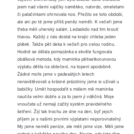
jsem nad všemi vajíčky naměkko, natvrdo, omeletami
či palačinkami ohrnovala nos. Přežilo se toto období,
ale ani po té jsme příliš peněz neměli. K večeři jsme
třeba měli uherský salám. Ledaskdo nad tím kroutí
hlavou. Každý z nás dostal na krajíc chleba jeden
plátek. Takže pět deka k večeři pro celou rodinu.
Hodně se dělala pomazánka a skvěle fungovala
obálková metoda, kdy maminka pětisetkorunovou
výplatu dělila na oblečení, na topení apodobně.
Žádné moře jsme v padesátých letech
nenavštěvovali a krásné prázdniny jsme si užívali u
babičky. Umět hospodařit s málem mě maminka
naučila velmi dobře a za to jsem jí vděčná. Moje
vnoučata už nemají zažitý systém pravidelného
šetření. Žijí tak trochu ze dne na den, byť jejich
příjem je s našimi prvními výplatami neporovnatelný.
My jsme neměli peníze, ale měli jsme vize. Měli jsme
radost z každého nového dne. Nevím, zda toto těm