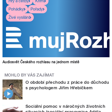
Hry a četby
Krimi
Pohádky
Pořady
Živé vysílání
Audiosvět Českého rozhlasu na jednom místě
MOHLO BY VÁS ZAJÍMAT
O období přechodu z práce do důchodu
s psychologem Jiřím Hřebíčkem
Sociální pomoc v náročných životních
situacích (sociální pracovnice Adéla