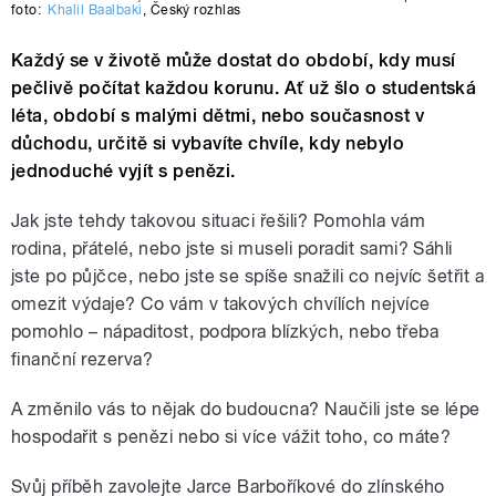
foto:
Khalil Baalbaki
,
Český rozhlas
Každý se v životě může dostat do období, kdy musí
pečlivě počítat každou korunu. Ať už šlo o studentská
léta, období s malými dětmi, nebo současnost v
důchodu, určitě si vybavíte chvíle, kdy nebylo
jednoduché vyjít s penězi.
Jak jste tehdy takovou situaci řešili? Pomohla vám
rodina, přátelé, nebo jste si museli poradit sami? Sáhli
jste po půjčce, nebo jste se spíše snažili co nejvíc šetřit a
omezit výdaje? Co vám v takových chvílích nejvíce
pomohlo – nápaditost, podpora blízkých, nebo třeba
finanční rezerva?
A změnilo vás to nějak do budoucna? Naučili jste se lépe
hospodařit s penězi nebo si více vážit toho, co máte?
Svůj příběh zavolejte Jarce Barboříkové do zlínského