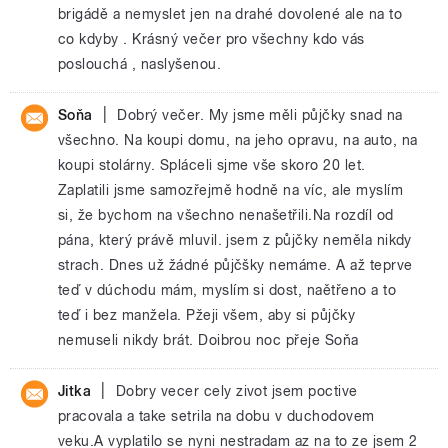
brigádě a nemyslet jen na drahé dovolené ale na to
co kdyby . Krásný večer pro všechny kdo vás
poslouchá , naslyšenou.
|
Soňa
Dobrý večer. My jsme měli půjčky snad na
všechno. Na koupi domu, na jeho opravu, na auto, na
koupi stolárny. Spláceli sjme vše skoro 20 let.
Zaplatili jsme samozřejmě hodně na víc, ale myslím
si, že bychom na všechno nenašetřili.Na rozdíl od
pána, který právě mluvil. jsem z půjčky neměla nikdy
strach. Dnes už žádné půjčšky nemáme. A až teprve
teď v dúchodu mám, myslím si dost, naětřeno a to
teď i bez manžela. Pžeji všem, aby si půjčky
nemuseli nikdy brát. Doibrou noc přeje Soňa
|
Jitka
Dobry vecer cely zivot jsem poctive
pracovala a take setrila na dobu v duchodovem
veku.A vyplatilo se nyni nestradam az na to ze jsem 2