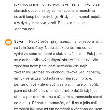
roky vdova me nic nechybi. Take neznam nikoho ze
starsich obcanu ze by se mel spatne a nemohl si
dovolit koupit co potrebuje.Nikdy jsme nemeli pujcku
a vzdycky jsme vychazeli. Preji vsem to same
.dobrou noc
|
Sylva
Hezký večer přeji všem......ano, vzpomínám
na ty krásné časy. Nedostatek peněz mě donutil
vydat ze sebe to dobré a ukázat svůj talent. Pak jsem
se dlouho živila svými šitými obrazy "sluníčky". Ale
zpočátku když jsem ještě nevěděla kde najít
zákazníky, protože do obchodu takové věci nepatřily,
tím by se snížila hodnota originální ruční práce,
peníze chyběly ale úřadům se platit muselo. Tvořila
jsem na chatě a bylo to nádherné, zvláště když jsem
utratila poslední korunu a už jsem se nemusela starat
co s ní :-). Přicházeli kamarádi, dělili se o jídlo aniž
by věděli jak moc mi tím pomáhají a všechno co jsem