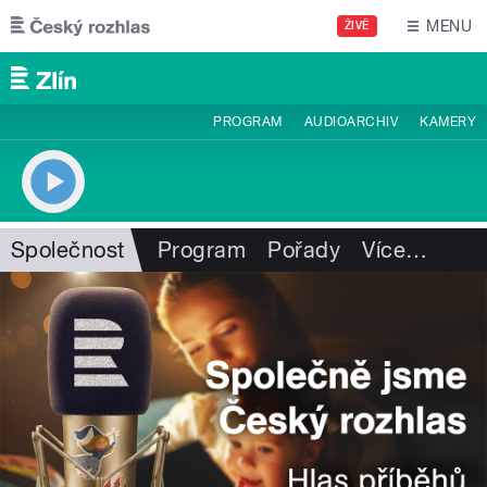
Přejít k hlavnímu obsahu
MENU
ŽIVĚ
PROGRAM
AUDIOARCHIV
KAMERY
Společnost
Program
Pořady
Více
…