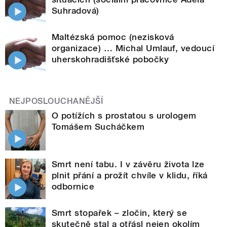
Suhradová)
Maltézská pomoc (nezisková
organizace) … Michal Umlauf, vedoucí
uherskohradišťské pobočky
NEJPOSLOUCHANĚJŠÍ
O potížích s prostatou s urologem
Tomášem Sucháčkem
Smrt není tabu. I v závěru života lze
plnit přání a prožít chvíle v klidu, říká
odbornice
Smrt stopařek – zločin, který se
skutečně stal a otřásl nejen okolím