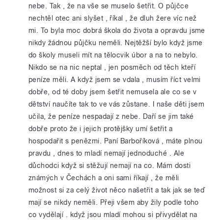
nebe. Tak , že na vše se muselo šetřit. O půjčce
nechtěl otec ani slyšet , říkal , že dluh žere víc než
mi. To byla moc dobrá škola do života a opravdu jsme
nikdy žádnou půjčku neměli. Nejtěžší bylo když jsme
do školy museli mít na tělocvik úbor a na to nebylo.
Nikdo se na nic neptal , jen posměch od těch kteří
peníze měli. A když jsem se vdala , musím říct velmi
dobře, od té doby jsem šetřit nemusela ale co se v
dětství naučíte tak to ve vás zůstane. I naše děti jsem
učila, že peníze nespadají z nebe. Daří se jim také
dobře proto že i jejich protějšky umí šetřit a
hospodařit s penězmi. Paní Barboříková , máte plnou
pravdu , dnes to mladí nemají jednoduché . Ale
důchodci když si stěžují nemají na co. Mám dosti
známých v Čechách a oni sami říkají , že měli
možnost si za celý život něco našetřit a tak jak se teď
mají se nikdy neměli. Přeji všem aby žily podle toho
co vydělají . když jsou mladí mohou si přivydělat na