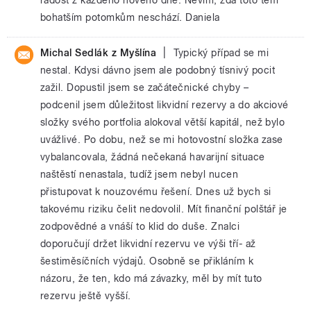
bohatším potomkům neschází. Daniela
|
Michal Sedlák z Myšlína
Typický případ se mi
nestal. Kdysi dávno jsem ale podobný tísnivý pocit
zažil. Dopustil jsem se začátečnické chyby –
podcenil jsem důležitost likvidní rezervy a do akciové
složky svého portfolia alokoval větší kapitál, než bylo
uvážlivé. Po dobu, než se mi hotovostní složka zase
vybalancovala, žádná nečekaná havarijní situace
naštěstí nenastala, tudíž jsem nebyl nucen
přistupovat k nouzovému řešení. Dnes už bych si
takovému riziku čelit nedovolil. Mít finanční polštář je
zodpovědné a vnáší to klid do duše. Znalci
doporučují držet likvidní rezervu ve výši tří- až
šestiměsíčních výdajů. Osobně se přikláním k
názoru, že ten, kdo má závazky, měl by mít tuto
rezervu ještě vyšší.