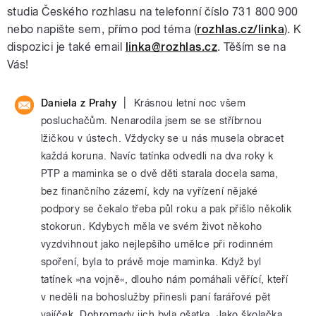
studia Českého rozhlasu na telefonní číslo 731 800 900
nebo napište sem, přímo pod téma (
rozhlas.cz/linka
). K
dispozici je také email
linka@rozhlas.cz
. Těším se na
Vás!
|
Daniela z Prahy
Krásnou letní noc všem
posluchačům. Nenarodila jsem se se stříbrnou
lžičkou v ústech. Vždycky se u nás musela obracet
každá koruna. Navíc tatínka odvedli na dva roky k
PTP a maminka se o dvě děti starala docela sama,
bez finančního zázemí, kdy na vyřízení nějaké
podpory se čekalo třeba půl roku a pak přišlo několik
stokorun. Kdybych měla ve svém život někoho
vyzdvihnout jako nejlepšího umělce při rodinném
spoření, byla to právě moje maminka. Když byl
tatínek »na vojně«, dlouho nám pomáhali věřící, kteří
v neděli na bohoslužby přinesli paní farářové pět
vajíček. Dohromady jich byla ošatka. Jako školačka