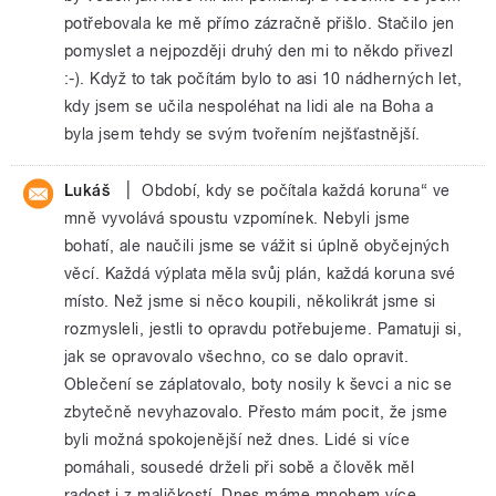
potřebovala ke mě přímo zázračně přišlo. Stačilo jen
pomyslet a nejpozději druhý den mi to někdo přivezl
:-). Když to tak počítám bylo to asi 10 nádherných let,
kdy jsem se učila nespoléhat na lidi ale na Boha a
byla jsem tehdy se svým tvořením nejšťastnější.
|
Lukáš
Období, kdy se počítala každá koruna“ ve
mně vyvolává spoustu vzpomínek. Nebyli jsme
bohatí, ale naučili jsme se vážit si úplně obyčejných
věcí. Každá výplata měla svůj plán, každá koruna své
místo. Než jsme si něco koupili, několikrát jsme si
rozmysleli, jestli to opravdu potřebujeme. Pamatuji si,
jak se opravovalo všechno, co se dalo opravit.
Oblečení se záplatovalo, boty nosily k ševci a nic se
zbytečně nevyhazovalo. Přesto mám pocit, že jsme
byli možná spokojenější než dnes. Lidé si více
pomáhali, sousedé drželi při sobě a člověk měl
radost i z maličkostí. Dnes máme mnohem více