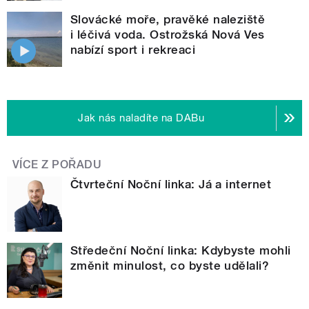
Slovácké moře, pravěké naleziště
i léčivá voda. Ostrožská Nová Ves
nabízí sport i rekreaci
Jak nás naladíte na DABu
VÍCE Z POŘADU
Čtvrteční Noční linka: Já a internet
Středeční Noční linka: Kdybyste mohli
změnit minulost, co byste udělali?