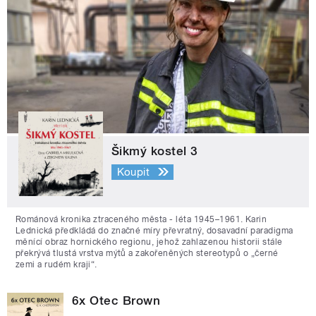
Šikmý kostel 3
Koupit
Románová kronika ztraceného města - léta 1945–1961. Karin
Lednická předkládá do značné míry převratný, dosavadní paradigma
měnící obraz hornického regionu, jehož zahlazenou historii stále
překrývá tlustá vrstva mýtů a zakořeněných stereotypů o „černé
zemi a rudém kraji“.
6x Otec Brown