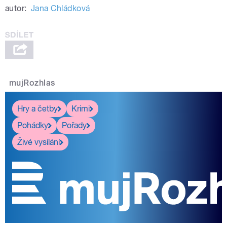
autor:
Jana Chládková
mujRozhlas
Hry a četby
Krimi
Pohádky
Pořady
Živé vysílání