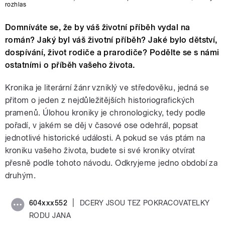
rozhlas
Domníváte se, že by váš životní příběh vydal na
román? Jaký byl váš životní příběh? Jaké bylo dětství,
dospívání, život rodiče a prarodiče? Podělte se s námi
ostatními o příběh vašeho života.
Kronika je literární žánr vzniklý ve středověku, jedná se
přitom o jeden z nejdůležitějších historiografických
pramenů. Úlohou kroniky je chronologicky, tedy podle
pořadí, v jakém se děj v časové ose odehrál, popsat
jednotlivé historické události. A pokud se vás ptám na
kroniku vašeho života, budete si své kroniky otvírat
přesně podle tohoto návodu. Odkryjeme jedno období za
druhým.
|
604xxx552
DCERY JSOU TEZ POKRACOVATELKY
RODU JANA