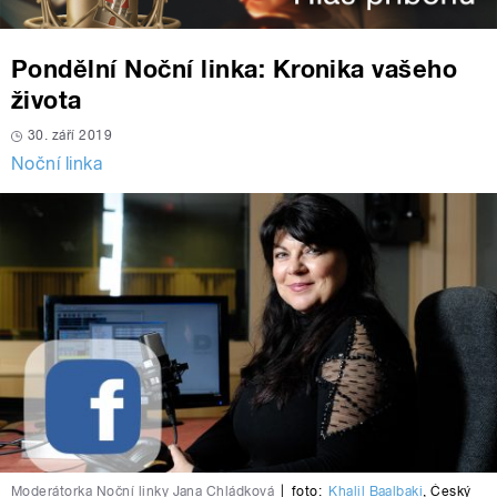
Pondělní Noční linka: Kronika vašeho
života
30. září 2019
Noční linka
Moderátorka Noční linky Jana Chládková
|
foto:
Khalil Baalbaki
,
Český