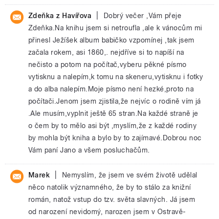
|
Zdeňka z Havířova
Dobrý večer ,Vám přeje
Zdeňka.Na knihu jsem si netroufla ,ale k vánocům mi
přinesl Ježíšek album babičko vzpomínej ,tak jsem
začala rokem, asi 1860,. nejdříve si to napíší na
nečisto a potom na počítač,vyberu pěkné písmo
vytisknu a nalepím,k tomu na skeneru,vytisknu i fotky
a do alba nalepím.Moje písmo není hezké,proto na
počítači.Jenom jsem zjistila,že nejvíc o rodině vím já
.Ale musím,vyplnit ještě 65 stran.Na každé straně je
o čem by to mělo asi být ,myslím,že z každé rodiny
by mohla být kniha a bylo by to zajímavé.Dobrou noc
Vám paní Jano a všem posluchačům.
|
Marek
Nemyslím, že jsem ve svém životě udělal
něco natolik významného, že by to stálo za knižní
román, natož vstup do tzv. světa slavných. Já jsem
od narození nevidomý, narozen jsem v Ostravě-