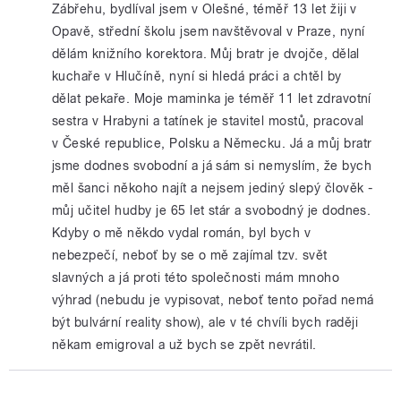
Zábřehu, bydlíval jsem v Olešné, téměř 13 let žiji v
Opavě, střední školu jsem navštěvoval v Praze, nyní
dělám knižního korektora. Můj bratr je dvojče, dělal
kuchaře v Hlučíně, nyní si hledá práci a chtěl by
dělat pekaře. Moje maminka je téměř 11 let zdravotní
sestra v Hrabyni a tatínek je stavitel mostů, pracoval
v České republice, Polsku a Německu. Já a můj bratr
jsme dodnes svobodní a já sám si nemyslím, že bych
měl šanci někoho najít a nejsem jediný slepý člověk -
můj učitel hudby je 65 let stár a svobodný je dodnes.
Kdyby o mě někdo vydal román, byl bych v
nebezpečí, neboť by se o mě zajímal tzv. svět
slavných a já proti této společnosti mám mnoho
výhrad (nebudu je vypisovat, neboť tento pořad nemá
být bulvární reality show), ale v té chvíli bych raději
někam emigroval a už bych se zpět nevrátil.