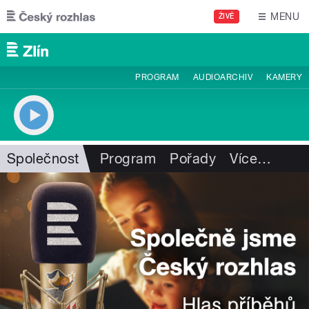
Přejít k hlavnímu obsahu
MENU
ŽIVĚ
PROGRAM
AUDIOARCHIV
KAMERY
Společnost
Program
Pořady
Více
…