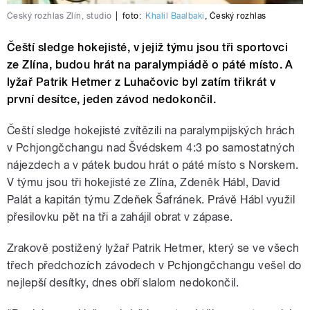
Český rozhlas Zlín, studio
|
foto:
Khalil Baalbaki
,
Český rozhlas
Čeští sledge hokejisté, v jejiž týmu jsou tři sportovci
ze Zlína, budou hrát na paralympiádě o páté místo. A
lyžař Patrik Hetmer z Luhačovic byl zatím třikrát v
první desítce, jeden závod nedokončil.
Čeští sledge hokejisté zvítězili na paralympijských hrách
v Pchjongčchangu nad Švédskem 4:3 po samostatných
nájezdech a v pátek budou hrát o páté místo s Norskem.
V týmu jsou tři hokejisté ze Zlína, Zdeněk Hábl, David
Palát a kapitán týmu Zdeňek Šafránek. Právě Hábl využil
přesilovku pět na tři a zahájil obrat v zápase.
Zrakově postižený lyžař Patrik Hetmer, který se ve všech
třech předchozích závodech v Pchjongčchangu vešel do
nejlepší desítky, dnes obří slalom nedokončil.