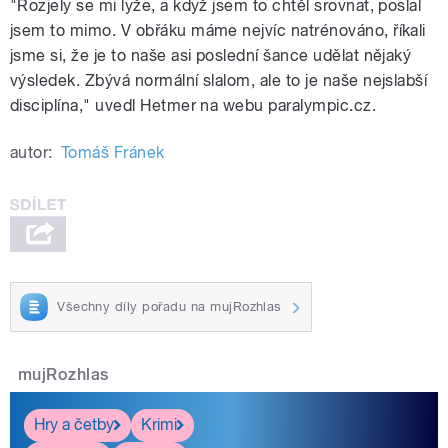
"Rozjely se mi lyže, a když jsem to chtěl srovnat, poslal
jsem to mimo. V obřáku máme nejvíc natrénováno, říkali
jsme si, že je to naše asi poslední šance udělat nějaký
výsledek. Zbývá normální slalom, ale to je naše nejslabší
disciplína," uvedl Hetmer na webu paralympic.cz.
autor:
Tomáš Fránek
Všechny díly pořadu na mujRozhlas
mujRozhlas
Hry a četby
Krimi