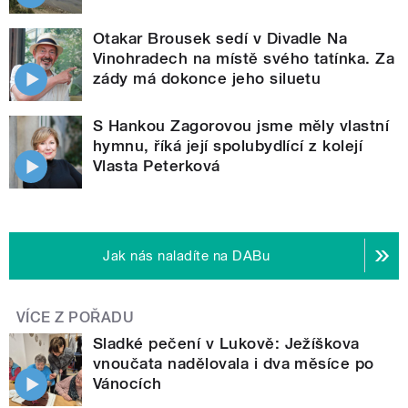
Otakar Brousek sedí v Divadle Na
Vinohradech na místě svého tatínka. Za
zády má dokonce jeho siluetu
S Hankou Zagorovou jsme měly vlastní
hymnu, říká její spolubydlící z kolejí
Vlasta Peterková
Jak nás naladíte na DABu
VÍCE Z POŘADU
Sladké pečení v Lukově: Ježíškova
vnoučata nadělovala i dva měsíce po
Vánocích