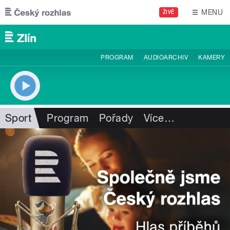
Přejít k hlavnímu obsahu
MENU
ŽIVĚ
PROGRAM
AUDIOARCHIV
KAMERY
Sport
Program
Pořady
Více
…