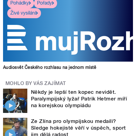
Pohádky
Pořady
Živé vysílání
Audiosvět Českého rozhlasu na jednom místě
MOHLO BY VÁS ZAJÍMAT
Někdy je lepší ten kopec nevidět.
Paralympijský lyžař Patrik Hetmer míří
na korejskou olympiádu
Ze Zlína pro olympijskou medaili?
Sledge hokejisté věří v úspěch, sport
jim dělá radost