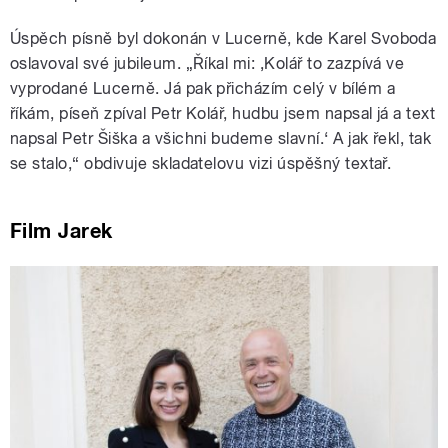
Úspěch písně byl dokonán v Lucerně, kde Karel Svoboda
oslavoval své jubileum. „Říkal mi: ‚Kolář to zazpívá ve
vyprodané Lucerně. Já pak přicházím celý v bílém a
říkám, píseň zpíval Petr Kolář, hudbu jsem napsal já a text
napsal Petr Šiška a všichni budeme slavní.‘ A jak řekl, tak
se stalo,“ obdivuje skladatelovu vizi úspěšný textař.
Film Jarek