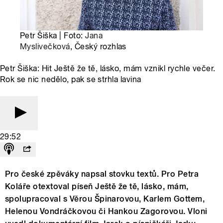
Petr Šiška | Foto:
Jana
Myslivečková
, Český rozhlas
Petr Šiška: Hit Ještě že tě, lásko, mám vznikl rychle večer.
Rok se nic nedělo, pak se strhla lavina
29:52
Pro české zpěváky napsal stovku textů. Pro Petra
Koláře otextoval píseň Ještě že tě, lásko, mám,
spolupracoval s Věrou Špinarovou, Karlem Gottem,
Helenou Vondráčkovou či Hankou Zagorovou. Vloni