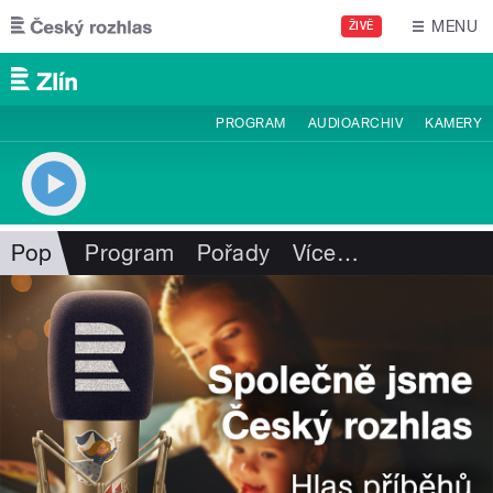
Přejít k hlavnímu obsahu
MENU
ŽIVĚ
PROGRAM
AUDIOARCHIV
KAMERY
Pop
Program
Pořady
Více
…