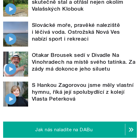
skutečně stal a otřásl nejen okolím
Valašských Klobouk
Slovácké moře, pravěké naleziště
i léčivá voda. Ostrožská Nová Ves
nabízí sport i rekreaci
Otakar Brousek sedí v Divadle Na
Vinohradech na místě svého tatínka. Za
zády má dokonce jeho siluetu
S Hankou Zagorovou jsme měly vlastní
hymnu, říká její spolubydlící z kolejí
Vlasta Peterková
Jak nás naladíte na DABu