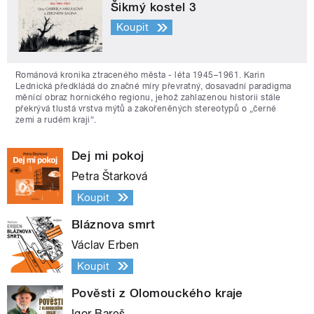
Šikmý kostel 3
Koupit
Románová kronika ztraceného města - léta 1945–1961. Karin
Lednická předkládá do značné míry převratný, dosavadní paradigma
měnící obraz hornického regionu, jehož zahlazenou historii stále
překrývá tlustá vrstva mýtů a zakořeněných stereotypů o „černé
zemi a rudém kraji“.
Dej mi pokoj
Petra Štarková
Koupit
Bláznova smrt
Václav Erben
Koupit
Pověsti z Olomouckého kraje
Igor Bareš