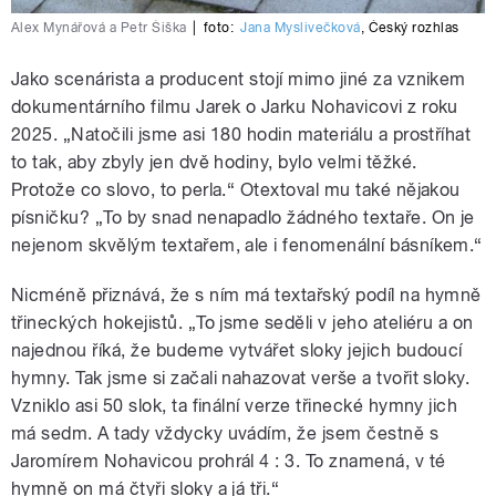
Alex Mynářová a Petr Šiška
|
foto:
Jana Myslivečková
,
Český rozhlas
Jako scenárista a producent stojí mimo jiné za vznikem
dokumentárního filmu Jarek o Jarku Nohavicovi z roku
2025. „Natočili jsme asi 180 hodin materiálu a prostříhat
to tak, aby zbyly jen dvě hodiny, bylo velmi těžké.
Protože co slovo, to perla.“ Otextoval mu také nějakou
písničku? „To by snad nenapadlo žádného textaře. On je
nejenom skvělým textařem, ale i fenomenální básníkem.“
Nicméně přiznává, že s ním má textařský podíl na hymně
třineckých hokejistů. „To jsme seděli v jeho ateliéru a on
najednou říká, že budeme vytvářet sloky jejich budoucí
hymny. Tak jsme si začali nahazovat verše a tvořit sloky.
Vzniklo asi 50 slok, ta finální verze třinecké hymny jich
má sedm. A tady vždycky uvádím, že jsem čestně s
Jaromírem Nohavicou prohrál 4 : 3. To znamená, v té
hymně on má čtyři sloky a já tři.“