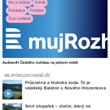
Hry a četby
Krimi
Pohádky
Pořady
Živé vysílání
Audiosvět Českého rozhlasu na jednom místě
NEJPOSLOUCHANĚJŠÍ
Průzračná a hluboká voda. To je
valašský Balaton u Nového Hrozenkova
Smrt stopařek – zločin, který se