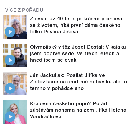
VÍCE Z POŘADU
Zpívám už 40 let a je krásné prozpívat
se životem, říká první dáma českého
folku Pavlína Jíšová
Olympijský vítěz Josef Dostál: V kajaku
jsem poprvé seděl ve třech letech a
hned jsem se cvakl
Ján Jackuliak: Posílat Jiříka ve
Zlatovlásce na smrt mě nebavilo, ale to
temno v pohádce ano
Královna českého popu? Pořád
zůstávám nohama na zemi, říká Helena
Vondráčková