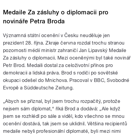
Medaile Za zásluhy o diplomacii pro
novináře Petra Broda
Významná státní ocenění v Česku neuděluje jen
prezident 28. října. Zkraje června rozdal trochu stranou
pozornosti médií ministr zahraničí Jan Lipavský Medaile
Za zásluhy o diplomacii. Mezi oceněnými byl také novinář
Petr Brod. Medaili dostal za celoživotní přínos pro
demokracii a lidská práva. Brod s rodiči po sovětské
okupaci odešel do Mnichova. Pracoval v BBC, Svobodné
Evropě a Süddeutsche Zeitung.
„Abych se přiznal, byl jsem trochu rozpačitý, protože
nejsem sám diplomat,“ říká Brod a dodává: „Ale když
jsem se rozhlédl po sále a viděl, kdo všechno se mnou
ocenění dostává, tak jsem se uklidnil. Většina recipientů
medaile nebyli profesionální diplomaté, byli mezi nimi