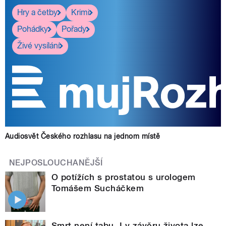
Hry a četby
Krimi
Pohádky
Pořady
Živé vysílání
Audiosvět Českého rozhlasu na jednom místě
NEJPOSLOUCHANĚJŠÍ
O potížích s prostatou s urologem
Tomášem Sucháčkem
Smrt není tabu. I v závěru života lze