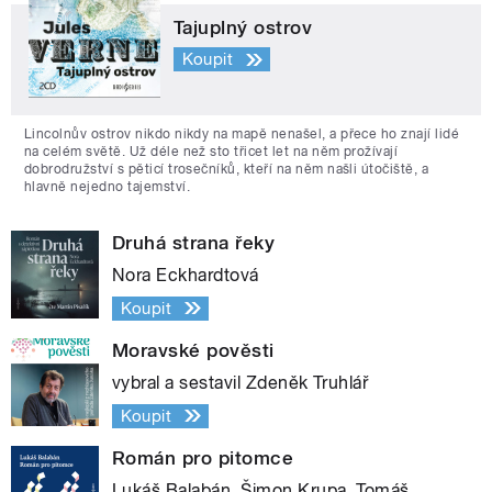
Tajuplný ostrov
Koupit
Lincolnův ostrov nikdo nikdy na mapě nenašel, a přece ho znají lidé
na celém světě. Už déle než sto třicet let na něm prožívají
dobrodružství s pěticí trosečníků, kteří na něm našli útočiště, a
hlavně nejedno tajemství.
Druhá strana řeky
Nora Eckhardtová
Koupit
Moravské pověsti
vybral a sestavil Zdeněk Truhlář
Koupit
Román pro pitomce
Lukáš Balabán, Šimon Krupa, Tomáš