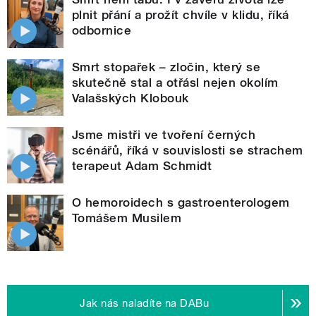
plnit přání a prožít chvíle v klidu, říká
odbornice
Smrt stopařek – zločin, který se
skutečně stal a otřásl nejen okolím
Valašských Klobouk
Jsme mistři ve tvoření černých
scénářů, říká v souvislosti se strachem
terapeut Adam Schmidt
O hemoroidech s gastroenterologem
Tomášem Musilem
Jak nás naladíte na DABu