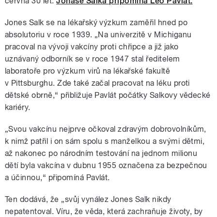
června 30 let.
Jonase Salka připomíná Leo Pavlát.
Jones Salk se na lékařský výzkum zaměřil hned po
absolutoriu v roce 1939. „Na univerzitě v Michiganu
pracoval na vývoji vakcíny proti chřipce a již jako
uznávaný odborník se v roce 1947 stal ředitelem
laboratoře pro výzkum virů na lékařské fakultě
v Pittsburghu. Zde také začal pracovat na léku proti
dětské obrně,“ přibližuje Pavlát počátky Salkovy vědecké
kariéry.
„Svou vakcínu nejprve očkoval zdravým dobrovolníkům,
k nimž patřil i on sám spolu s manželkou a svými dětmi,
až nakonec po národním testování na jednom milionu
dětí byla vakcína v dubnu 1955 označena za bezpečnou
a účinnou,“ připomíná Pavlát.
Ten dodává, že „svůj vynález Jones Salk nikdy
nepatentoval. Víru, že věda, která zachraňuje životy, by