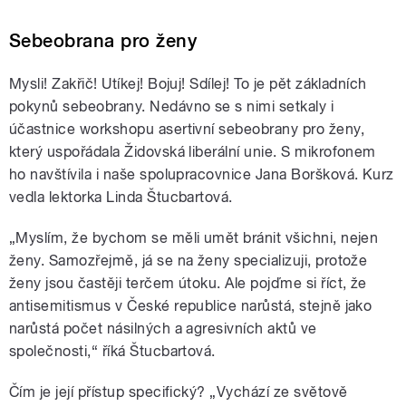
Sebeobrana pro ženy
Mysli! Zakřič! Utíkej! Bojuj! Sdílej! To je pět základních
pokynů sebeobrany. Nedávno se s nimi setkaly i
účastnice workshopu asertivní sebeobrany pro ženy,
který uspořádala Židovská liberální unie. S mikrofonem
ho navštívila i naše spolupracovnice Jana Boršková. Kurz
vedla lektorka Linda Štucbartová.
„Myslím, že bychom se měli umět bránit všichni, nejen
ženy. Samozřejmě, já se na ženy specializuji, protože
ženy jsou častěji terčem útoku. Ale pojďme si říct, že
antisemitismus v České republice narůstá, stejně jako
narůstá počet násilných a agresivních aktů ve
společnosti,“ říká Štucbartová.
Čím je její přístup specifický? „Vychází ze světově