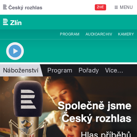
Přejít k hlavnímu obsahu
MENU
ŽIVĚ
PROGRAM
AUDIOARCHIV
KAMERY
Náboženství
Program
Pořady
Více
…