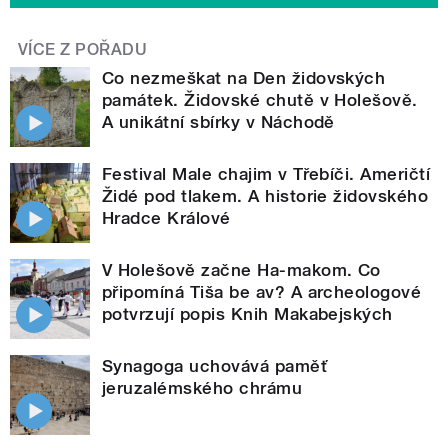
VÍCE Z POŘADU
Co nezmeškat na Den židovských
památek. Židovské chutě v Holešově.
A unikátní sbírky v Náchodě
Festival Male chajim v Třebíči. Američtí
Židé pod tlakem. A historie židovského
Hradce Králové
V Holešově začne Ha-makom. Co
připomíná Tiša be av? A archeologové
potvrzují popis Knih Makabejských
Synagoga uchovává paměť
jeruzalémského chrámu