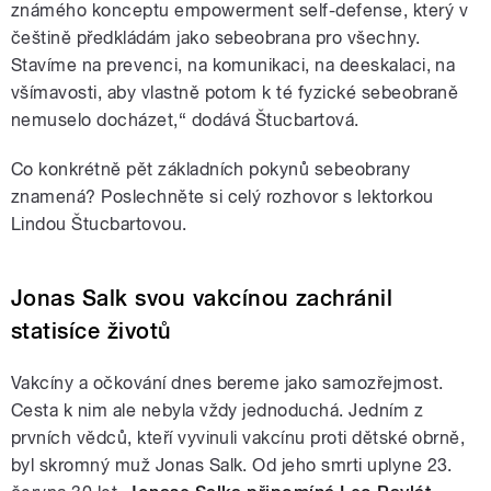
známého konceptu empowerment self-defense, který v
češtině předkládám jako sebeobrana pro všechny.
Stavíme na prevenci, na komunikaci, na deeskalaci, na
všímavosti, aby vlastně potom k té fyzické sebeobraně
nemuselo docházet,“ dodává Štucbartová.
Co konkrétně pět základních pokynů sebeobrany
znamená? Poslechněte si celý rozhovor s lektorkou
Lindou Štucbartovou.
Jonas Salk svou vakcínou zachránil
statisíce životů
Vakcíny a očkování dnes bereme jako samozřejmost.
Cesta k nim ale nebyla vždy jednoduchá. Jedním z
prvních vědců, kteří vyvinuli vakcínu proti dětské obrně,
byl skromný muž Jonas Salk. Od jeho smrti uplyne 23.