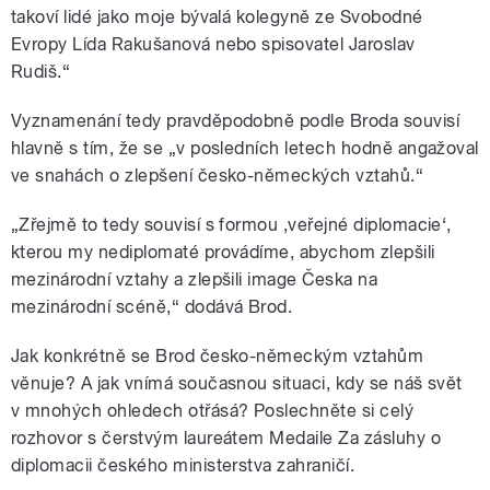
takoví lidé jako moje bývalá kolegyně ze Svobodné
Evropy Lída Rakušanová nebo spisovatel Jaroslav
Rudiš.“
Vyznamenání tedy pravděpodobně podle Broda souvisí
hlavně s tím, že se „v posledních letech hodně angažoval
ve snahách o zlepšení česko-německých vztahů.“
„Zřejmě to tedy souvisí s formou ,veřejné diplomacie‘,
kterou my nediplomaté provádíme, abychom zlepšili
mezinárodní vztahy a zlepšili image Česka na
mezinárodní scéně,“ dodává Brod.
Jak konkrétně se Brod česko-německým vztahům
věnuje? A jak vnímá současnou situaci, kdy se náš svět
v mnohých ohledech otřásá? Poslechněte si celý
rozhovor s čerstvým laureátem Medaile Za zásluhy o
diplomacii českého ministerstva zahraničí.