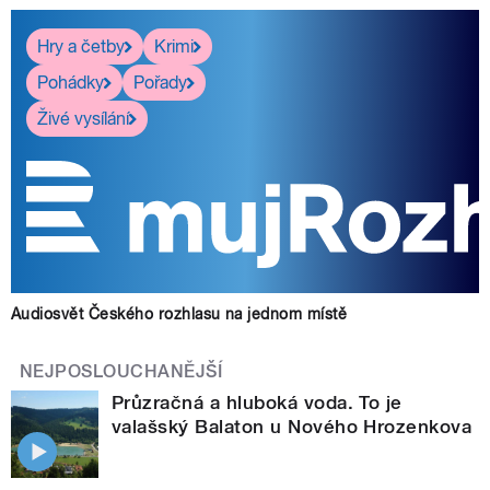
Hry a četby
Krimi
Pohádky
Pořady
Živé vysílání
Audiosvět Českého rozhlasu na jednom místě
NEJPOSLOUCHANĚJŠÍ
Průzračná a hluboká voda. To je
valašský Balaton u Nového Hrozenkova