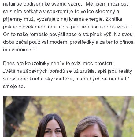
netají se obdivem ke svému vzoru. „Měl jsem možnost
se s ním setkat a v soukromí je to velice skromný a
příjemný muž, vyzařuje z něj krásná energie. Zkrátka
pokud člověk něco umí, už si pak nemusí nic dokazovat.
On to naše řemeslo povýšil zase o stupínek výš. Na svou
dobu začal používat moderní prostředky a za tento přínos
mu vděčíme.“
Dnes pro kouzelníky není v televizi moc prostoru.
„Většina zábavných pořadů se už zrušila, spíš jsou reality
show nebo kuchařský soutěže, a tam bych se nechytl,“
směje se.