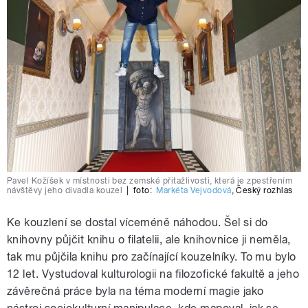
Pavel Kožíšek v místnosti bez zemské přitažlivosti, která je zpestřením
návštěvy jeho divadla kouzel
|
foto:
Markéta Vejvodová
,
Český rozhlas
Ke kouzlení se dostal víceméně náhodou. Šel si do
knihovny půjčit knihu o filatelii, ale knihovnice ji neměla,
tak mu půjčila knihu pro začínající kouzelníky. To mu bylo
12 let. Vystudoval kulturologii na filozofické fakultě a jeho
závěrečná práce byla na téma moderní magie jako