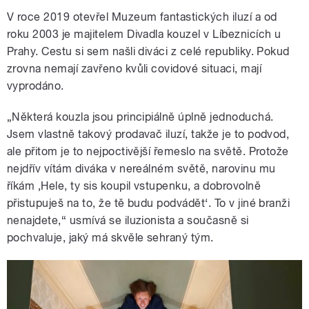
V roce 2019 otevřel Muzeum fantastických iluzí a od
roku 2003 je majitelem Divadla kouzel v Líbeznicích u
Prahy. Cestu si sem našli diváci z celé republiky. Pokud
zrovna nemají zavřeno kvůli covidové situaci, mají
vyprodáno.
„Některá kouzla jsou principiálně úplně jednoduchá.
Jsem vlastně takový prodavač iluzí, takže je to podvod,
ale přitom je to nejpoctivější řemeslo na světě. Protože
nejdřív vítám diváka v nereálném světě, narovinu mu
říkám ‚Hele, ty sis koupil vstupenku, a dobrovolně
přistupuješ na to, že tě budu podvádět‘. To v jiné branži
nenajdete,“ usmívá se iluzionista a současně si
pochvaluje, jaký má skvěle sehraný tým.