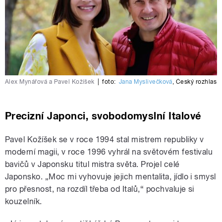
Alex Mynářová a Pavel Kožíšek
|
foto:
Jana Myslivečková
,
Český rozhlas
Precizní Japonci, svobodomyslní Italové
Pavel Kožíšek se v roce 1994 stal mistrem republiky v
moderní magii, v roce 1996 vyhrál na světovém festivalu
bavičů v Japonsku titul mistra světa. Projel celé
Japonsko. „Moc mi vyhovuje jejich mentalita, jídlo i smysl
pro přesnost, na rozdíl třeba od Italů,“ pochvaluje si
kouzelník.