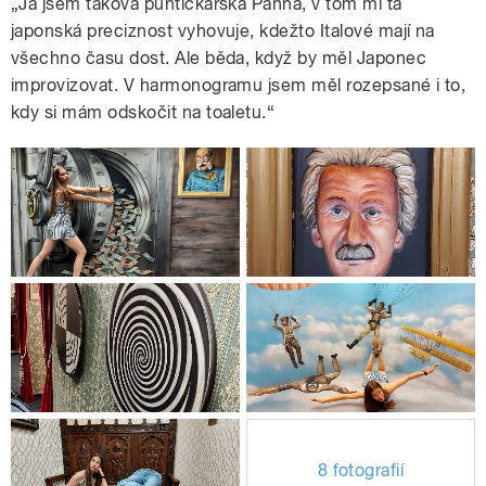
„Já jsem taková puntičkářská Panna, v tom mi ta
japonská preciznost vyhovuje, kdežto Italové mají na
všechno času dost. Ale běda, když by měl Japonec
improvizovat. V harmonogramu jsem měl rozepsané i to,
kdy si mám odskočit na toaletu.“
8 fotografií