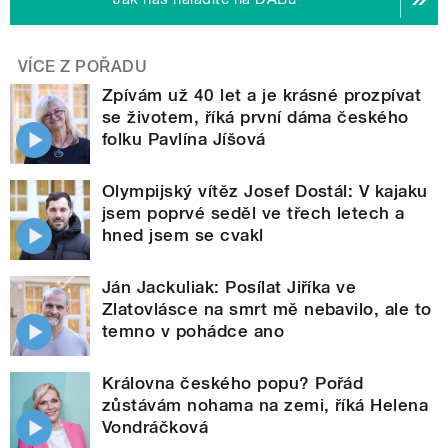
VÍCE Z POŘADU
Zpívám už 40 let a je krásné prozpívat
se životem, říká první dáma českého
folku Pavlína Jíšová
Olympijský vítěz Josef Dostál: V kajaku
jsem poprvé seděl ve třech letech a
hned jsem se cvakl
Ján Jackuliak: Posílat Jiříka ve
Zlatovlásce na smrt mě nebavilo, ale to
temno v pohádce ano
Královna českého popu? Pořád
zůstávám nohama na zemi, říká Helena
Vondráčková