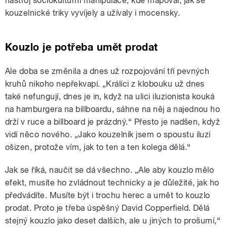
nástroj sociokulturní manipulace, kde mapoval, jak se
kouzelnické triky vyvíjely a užívaly i mocensky.
Kouzlo je potřeba umět prodat
Ale doba se změnila a dnes už rozpojování tří pevných
kruhů nikoho nepřekvapí. „Králíci z klobouku už dnes
také nefungují, dnes je in, když na ulici iluzionista kouká
na hamburgera na billboardu, sáhne na něj a najednou ho
drží v ruce a billboard je prázdný.“ Přesto je nadšen, když
vidí něco nového. „Jako kouzelník jsem o spoustu iluzí
ošizen, protože vím, jak to ten a ten kolega dělá.“
Jak se říká, naučit se dá všechno. „Ale aby kouzlo mělo
efekt, musíte ho zvládnout technicky a je důležité, jak ho
předvádíte. Musíte být i trochu herec a umět to kouzlo
prodat. Proto je třeba úspěšný David Copperfield. Dělá
stejný kouzlo jako deset dalších, ale u jiných to prošumí,“