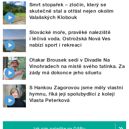
Smrt stopařek – zločin, který se
skutečně stal a otřásl nejen okolím
Valašských Klobouk
Slovácké moře, pravěké naleziště
i léčivá voda. Ostrožská Nová Ves
nabízí sport i rekreaci
Otakar Brousek sedí v Divadle Na
Vinohradech na místě svého tatínka. Za
zády má dokonce jeho siluetu
S Hankou Zagorovou jsme měly vlastní
hymnu, říká její spolubydlící z kolejí
Vlasta Peterková
Jak nás naladíte na DABu