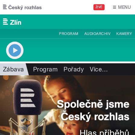
Přejít k hlavnímu obsahu
MENU
ŽIVĚ
PROGRAM
AUDIOARCHIV
KAMERY
Zábava
Program
Pořady
Více
…