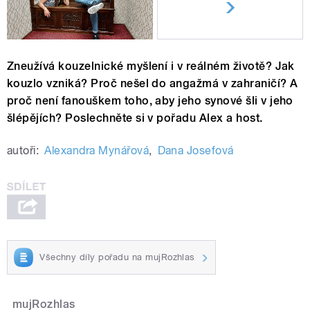
Zneužívá kouzelnické myšlení i v reálném životě? Jak
kouzlo vzniká? Proč nešel do angažmá v zahraničí? A
proč není fanouškem toho, aby jeho synové šli v jeho
šlépějích? Poslechněte si v pořadu Alex a host.
autoři:
Alexandra Mynářová
,
Dana Josefová
Všechny díly pořadu na mujRozhlas
mujRozhlas