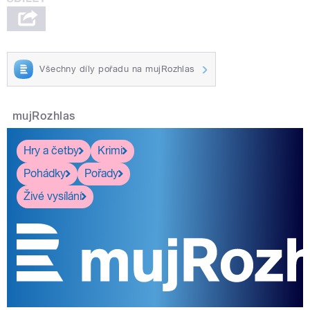
Všechny díly pořadu na mujRozhlas
mujRozhlas
Hry a četby
Krimi
Pohádky
Pořady
Živé vysílání