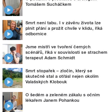
Tomášem Sucháčkem
Smrt není tabu. I v závěru života lze
plnit přání a prožít chvíle v klidu, říká
odbornice
Jsme mistři ve tvoření černých
scénářů, říká v souvislosti se strachem
terapeut Adam Schmidt
Smrt stopařek – zločin, který se
skutečně stal a otřásl nejen okolím
Valašských Klobouk
O šedém a zeleném zákalu s očním
lékařem Janem Pohankou