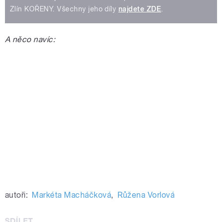
Zlín KOŘENY. Všechny jeho díly
najdete ZDE
.
A něco navíc:
autoři:
Markéta Macháčková
,
Růžena Vorlová