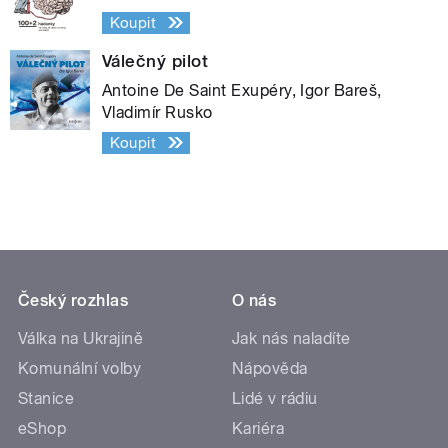
Koupit
Válečný pilot
Antoine De Saint Exupéry, Igor Bareš,
Vladimír Rusko
Koupit
Český rozhlas
O nás
Válka na Ukrajině
Jak nás naladíte
Komunální volby
Nápověda
Stanice
Lidé v rádiu
eShop
Kariéra