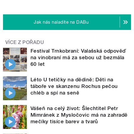
Jak nás naladíte na DABu
VÍCE Z POŘADU
Festival Trnkobraní: Valašská odpověď
na vinobraní má za sebou už bezmála
60 let
Léto U tetičky na dědině: Děti na
táboře ve skanzenu Rochus pečou
chléb a spí na seně
Vášeň na celý život: Šlechtitel Petr
Mimránek z Mysločovic má na zahradě
mečíky tisíce barev a tvarů