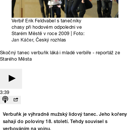
Verbíř Erik Feldvabel s tanečníky
chasy při hodovém odpoledni ve
Starém Městě v roce 2009 | Foto:
Jan Káčer
, Český rozhlas
Skočný tanec verbuňk láká i mladé verbíře - reportáž ze
Starého Města
3:39
Verbuňk je výhradně mužský lidový tanec. Jeho kořeny
sahají do poloviny 18. století. Tehdy souvisel s
verbováním na vojnu.