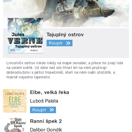
Tajuplný ostrov
Koupit
Lincolnův ostrov nikdo nikdy na mapě nenašel, a přece ho znají lidé
na celém světě. Už déle než sto třicet let na něm prožívají
dobrodružství s pěticí trosečníků, kteří na něm našli útočiště, a
hlavně nejedno tajemství.
Elbe, velká řeka
Luboš Palata
Koupit
Ranní špek 2
Dalibor Gondík