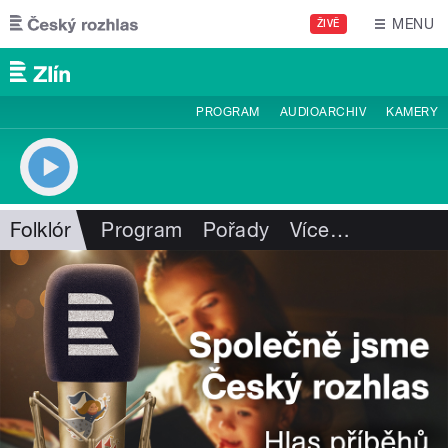
Přejít k hlavnímu obsahu
MENU
ŽIVĚ
PROGRAM
AUDIOARCHIV
KAMERY
Folklór
Program
Pořady
Více
…