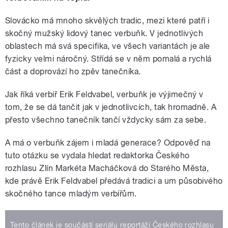
Slovácko má mnoho skvělých tradic, mezi které patří i
skočný mužský lidový tanec verbuňk. V jednotlivých
oblastech má svá specifika, ve všech variantách je ale
fyzicky velmi náročný. Střídá se v něm pomalá a rychlá
část a doprovází ho zpěv tanečníka.
Jak říká verbíř Erik Feldvabel, verbuňk je výjimečný v
tom, že se dá tančit jak v jednotlivcích, tak hromadně. A
přesto všechno tanečník tančí vždycky sám za sebe.
A má o verbuňk zájem i mladá generace? Odpověď na
tuto otázku se vydala hledat redaktorka Českého
rozhlasu Zlín Markéta Macháčková do Starého Města,
kde právě Erik Feldvabel předává tradici a um působivého
skočného tance mladým verbířům.
Tento článek je součástí seriálu reportáží Českého rozhlasu