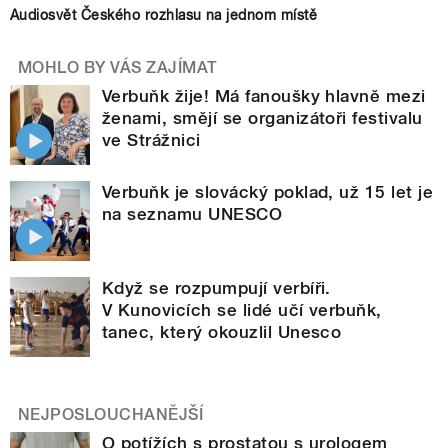
Audiosvět Českého rozhlasu na jednom místě
MOHLO BY VÁS ZAJÍMAT
Verbuňk žije! Má fanoušky hlavně mezi
ženami, smějí se organizátoři festivalu
ve Strážnici
Verbuňk je slovácký poklad, už 15 let je
na seznamu UNESCO
Když se rozpumpují verbíři.
V Kunovicích se lidé učí verbuňk,
tanec, který okouzlil Unesco
NEJPOSLOUCHANĚJŠÍ
O potížích s prostatou s urologem