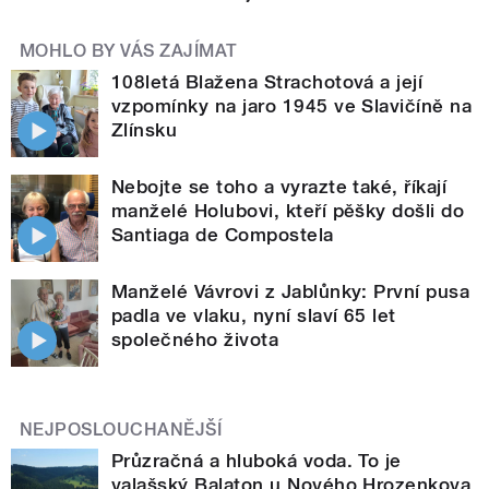
MOHLO BY VÁS ZAJÍMAT
108letá Blažena Strachotová a její
vzpomínky na jaro 1945 ve Slavičíně na
Zlínsku
Nebojte se toho a vyrazte také, říkají
manželé Holubovi, kteří pěšky došli do
Santiaga de Compostela
Manželé Vávrovi z Jablůnky: První pusa
padla ve vlaku, nyní slaví 65 let
společného života
NEJPOSLOUCHANĚJŠÍ
Průzračná a hluboká voda. To je
valašský Balaton u Nového Hrozenkova