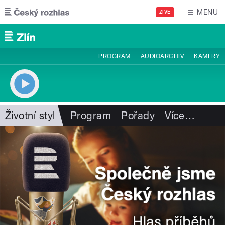
Přejít k hlavnímu obsahu
MENU
ŽIVĚ
PROGRAM
AUDIOARCHIV
KAMERY
Životní styl
Program
Pořady
Více
…