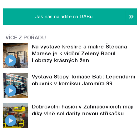
Jak nás naladíte na DABu
VÍCE Z POŘADU
Na výstavě kreslíře a malíře Štěpána
Mareše je k vidění Zelený Raoul
i obrazy krásných žen
Výstava Stopy Tomáše Bati: Legendární
obuvník v komiksu Jaromíra 99
Dobrovolní hasiči v Zahnašovicích mají
díky vlně solidarity novou stříkačku