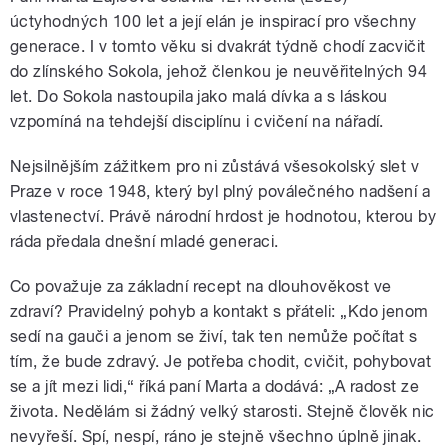
úctyhodných 100 let a její elán je inspirací pro všechny
generace. I v tomto věku si dvakrát týdně chodí zacvičit
do zlínského Sokola, jehož členkou je neuvěřitelných 94
let
.
Do Sokola nastoupila jako malá dívka a s láskou
vzpomíná na tehdejší disciplínu i cvičení na nářadí
.
Nejsilnějším zážitkem pro ni zůstává všesokolský slet v
Praze v roce 1948, který byl plný poválečného nadšení a
vlastenectví
. Právě národní hrdost je hodnotou, kterou by
ráda předala dnešní mladé generaci
.
Co považuje za základní recept na dlouhověkost ve
zdraví? Pravidelný pohyb a kontakt s přáteli: „Kdo jenom
sedí na gauči a jenom se živí, tak ten nemůže počítat s
tím, že bude zdravý. Je potřeba chodit, cvičit, pohybovat
se a jít mezi lidi,“ říká paní Marta a dodává: „A radost ze
života. Nedělám si žádný velký starosti. Stejně člověk nic
nevyřeší. Spí, nespí, ráno je stejně všechno úplně jinak.