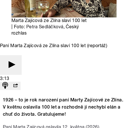
Marta Zajícová ze Zlína slaví 100 let
| Foto:
Petra Sedláčková
, Český
rozhlas
Paní Marta Zajícová ze Zlína slaví 100 let (reportáž)
3:13
1926 – to je rok narození paní Marty Zajícové ze Zlína.
V květnu oslavila 100 let a rozhodně jí nechybí elán a
chuť do života. Gratulujeme!
Paní Marta Zajícová oslavila 12. května (2026)