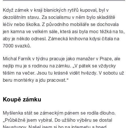
Když zámek v kraji blanických rytířů kupoval, byl v
dezolátním stavu. Za socialismu v něm bylo skladiště
léčiv nebo školka. Z původního mobiliáře se dochovala
jen kamna ve velkém sále, která asi byla moc těžká na to,
aby je někdo odnesl. Zámecká knihovna kdysi čítala na
7000 svazků.
Michal Farník v týdnu pracuje jako manažer v Praze, ale
nejlíp mu je s rodinou na zámku. „V pátek se vždycky
těším na večer. Jsou tu krásně vidět hvězdy. V sobotu už
beru montérky a jdu pracovat.“
Koupě zámku
Myšlenka stát se zámeckým pánem se rodila dlouho.
„Průběžně jsem vybíral. Do užšího výběru se dostal
Neustupov. Našel jsem si ho na internetu a hned