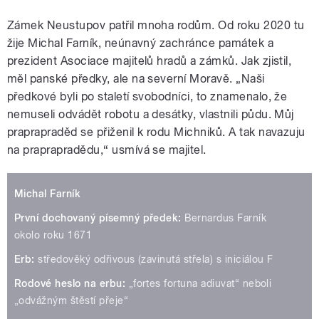
Zámek Neustupov patřil mnoha rodům. Od roku 2020 tu
žije Michal Farník, neúnavný zachránce památek a
prezident Asociace majitelů hradů a zámků. Jak zjistil,
měl panské předky, ale na severní Moravě. „Naši
předkové byli po staletí svobodníci, to znamenalo, že
nemuseli odvádět robotu a desátky, vlastnili půdu. Můj
praprapraděd se přiženil k rodu Michniků. A tak navazuju
na praprapradědu,“ usmívá se majitel.
Michal Farník
První dochovaný písemný předek:
Bernardus Farník
okolo roku 1671
Erb:
středověký odřivous (zavinutá střela) s iniciálou F
Rodové heslo na erbu:
„fortes fortuna adiuvat“ neboli
„odvážným štěstí přeje“