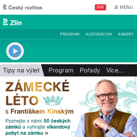
Přejít k hlavnímu obsahu
MENU
ŽIVĚ
PROGRAM
AUDIOARCHIV
KAMERY
Tipy na výlet
Program
Pořady
Více
…