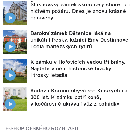
Šluknovský zámek skoro celý shořel při
ničivém požáru. Dnes je znovu krásně
opravený
Barokní zámek Dětenice láká na
unikátní fresky, ložnici Emy Destinnové
i děla maltézských rytířů
K zámku v Hořovicích vedou tři brány.
Najdete v něm historické hračky
i trosky letadla
Karlovu Korunu obývá rod Kinských už
300 let. K zámku patří koně,
v kočárovně ukrývají vůz z pohádky
E-SHOP ČESKÉHO ROZHLASU