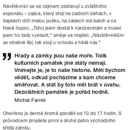
Návštěvníci se se zájmem zastavují u zvláštního
exponátu – zajíce, který stojí na zadních běhách, v
tlapkách drží malou pušku, na zádech má batoh a na
hlavě čepici. „Toho jsem dostal k narozeninám a musel
jsem ho tady vystavit,“ směje se majitel. „Návštěvníkům
se strašně líbí, tak stojí u vchodu a hlídá nás.“
Hrady a zámky jsou naše moře. Tolik
kulturních památek jiné státy nemají.
Vnímejte je, je to naše historie. Měli bychom
vědět, odkud pocházíme a kam chceme
směřovat. A stát by toto měl brát v úvahu.
Dezolátních památek je pořád hodně.
Michal Farník
Otevřeno je denně kromě pondělí od 10 do 17 hodin. S
průvodcem projdete první a druhé patro východního
křídla zámku.