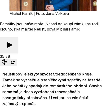
Michal Farník | Foto:
Jana Volková
Památky jsou naše moře. Nápad na koupi zámku se rodil
dlouho, říká majitel Neustupova Michal Farník
35:38
Neustupov je skrytý skvost Středočeského kraje.
Zámek se vyznačuje psaníčkovými sgrafity na fasádě.
Jeho počátky spadají do románského období. Stavba
samotná je dnes vyzdobená renesančně a
novogoticky přestavěná. U vstupu na vás čeká
zajímavý exponát.