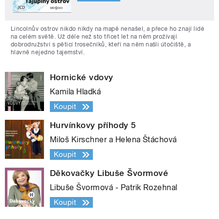
Lincolnův ostrov nikdo nikdy na mapě nenašel, a přece ho znají lidé
na celém světě. Už déle než sto třicet let na něm prožívají
dobrodružství s pěticí trosečníků, kteří na něm našli útočiště, a
hlavně nejedno tajemství.
Hornické vdovy
Kamila Hladká
Koupit
Hurvínkovy příhody 5
Miloš Kirschner a Helena Štáchová
Koupit
Děkovačky Libuše Švormové
Libuše Švormová - Patrik Rozehnal
Koupit