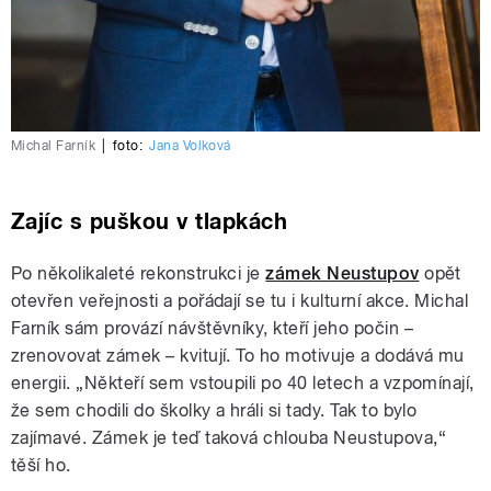
Michal Farník
|
foto:
Jana Volková
Zajíc s puškou v tlapkách
Po několikaleté rekonstrukci je
zámek Neustupov
opět
otevřen veřejnosti a pořádají se tu i kulturní akce. Michal
Farník sám provází návštěvníky, kteří jeho počin –
zrenovovat zámek – kvitují. To ho motivuje a dodává mu
energii. „Někteří sem vstoupili po 40 letech a vzpomínají,
že sem chodili do školky a hráli si tady. Tak to bylo
zajímavé. Zámek je teď taková chlouba Neustupova,“
těší ho.