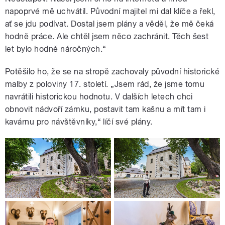
napoprvé mě uchvátil. Původní majitel mi dal klíče a řekl,
ať se jdu podívat. Dostal jsem plány a věděl, že mě čeká
hodně práce. Ale chtěl jsem něco zachránit. Těch šest
let bylo hodně náročných.“
Potěšilo ho, že se na stropě zachovaly původní historické
malby z poloviny 17. století. „Jsem rád, že jsme tomu
navrátili historickou hodnotu. V dalších letech chci
obnovit nádvoří zámku, postavit tam kašnu a mít tam i
kavárnu pro návštěvníky,“ líčí své plány.