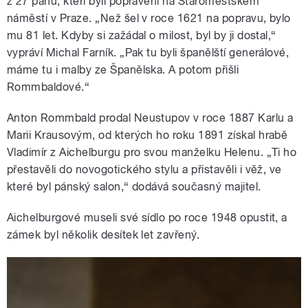
z 27 pánů, kteří byli popraveni na Staroměstském
náměstí v Praze. „Než šel v roce 1621 na popravu, bylo
mu 81 let. Kdyby si zažádal o milost, byl by ji dostal,“
vypráví Michal Farník. „Pak tu byli španělští generálové,
máme tu i malby ze Španělska. A potom přišli
Rommbaldové.“
Anton Rommbald prodal Neustupov v roce 1887 Karlu a
Marii Krausovým, od kterých ho roku 1891 získal hrabě
Vladimír z Aichelburgu pro svou manželku Helenu. „Ti ho
přestavěli do novogotického stylu a přistavěli i věž, ve
které byl pánský salon,“ dodává současný majitel.
Aichelburgové museli své sídlo po roce 1948 opustit, a
zámek byl několik desítek let zavřený.