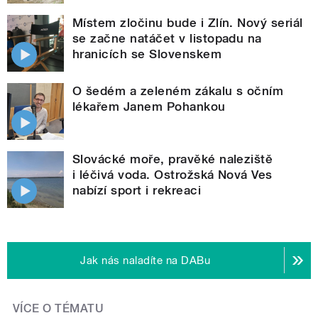
Místem zločinu bude i Zlín. Nový seriál
se začne natáčet v listopadu na
hranicích se Slovenskem
O šedém a zeleném zákalu s očním
lékařem Janem Pohankou
Slovácké moře, pravěké naleziště
i léčivá voda. Ostrožská Nová Ves
nabízí sport i rekreaci
Jak nás naladíte na DABu
VÍCE O TÉMATU