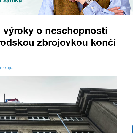
a výroky o neschopnosti
rodskou zbrojovkou končí
 kraje