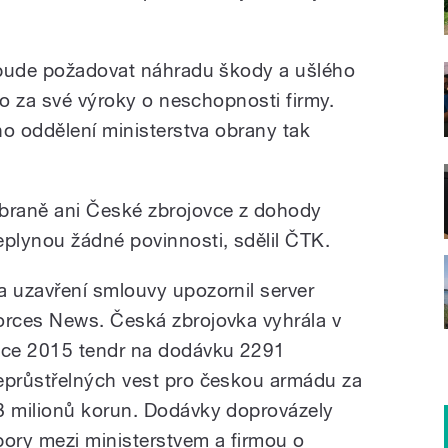
ebude požadovat náhradu škody a ušlého
lo za své výroky o neschopnosti firmy.
ho oddělení ministerstva obrany tak
braně ani České zbrojovce z dohody
eplynou žádné povinnosti, sdělil ČTK.
a uzavření smlouvy upozornil server
orces News. Česká zbrojovka vyhrála v
oce 2015 tendr na dodávku 2291
eprůstřelných vest pro českou armádu za
8 milionů korun. Dodávky doprovázely
pory mezi ministerstvem a firmou o