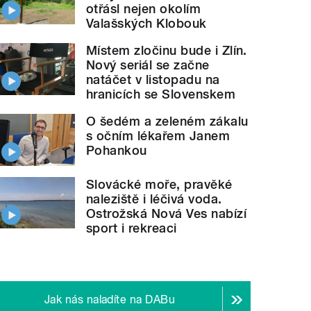
otřásl nejen okolím
Valašských Klobouk
Místem zločinu bude i Zlín.
Nový seriál se začne
natáčet v listopadu na
hranicích se Slovenskem
O šedém a zeleném zákalu
s očním lékařem Janem
Pohankou
Slovácké moře, pravěké
naleziště i léčivá voda.
Ostrožská Nová Ves nabízí
sport i rekreaci
Jak nás naladíte na DABu