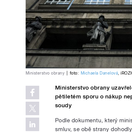
Ministerstvo obrany
|
foto:
Michaela Danelová
,
iROZ
Ministerstvo obrany uzavře
pětiletém sporu o nákup nep
soudy
Podle dokumentu, který minist
smluv, se obě strany dohodly