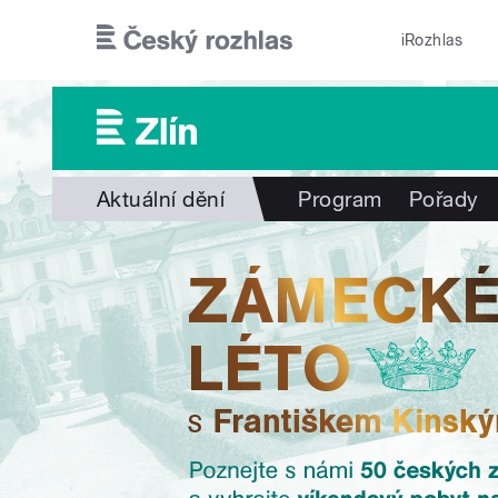
Přejít k hlavnímu obsahu
iRozhlas
Aktuální dění
Program
Pořady