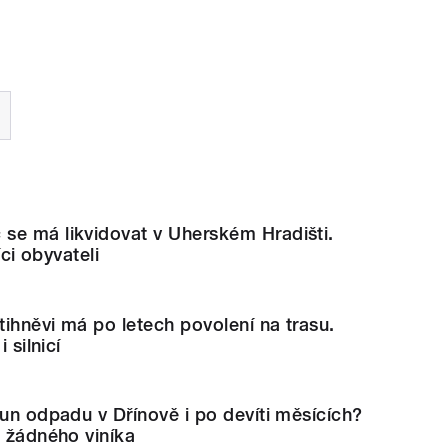
se má likvidovat v Uherském Hradišti.
íci obyvateli
ihněvi má po letech povolení na trasu.
 silnicí
tun odpadu v Dřínově i po devíti měsících?
t žádného viníka