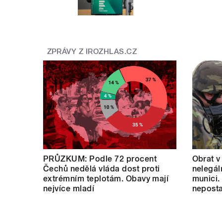
ZPRÁVY Z IROZHLAS.CZ
PRŮZKUM: Podle 72 procent
Obrat v
Čechů nedělá vláda dost proti
nelegál
extrémním teplotám. Obavy mají
munici.
nejvíce mladí
neposta