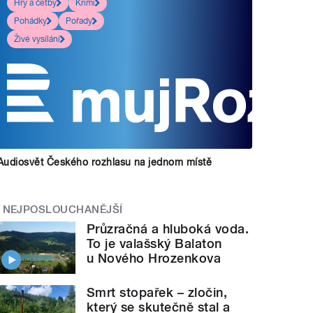
Hry a četby
Krimi
Pohádky
Pořady
Živé vysílání
Audiosvět Českého rozhlasu na jednom místě
NEJPOSLOUCHANĚJŠÍ
Průzračná a hluboká voda.
To je valašský Balaton
u Nového Hrozenkova
Smrt stopařek – zločin,
který se skutečně stal a