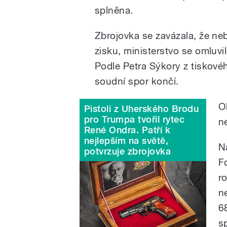
splněna.
Zbrojovka se zavázala, že n
zisku, ministerstvo se omluvi
Podle Petra Sýkory z tiskové
soudní spor končí.
O
Pistoli z Uherského Brodu
pro Trumpa tvořil rytec
n
René Ondra. Patří k
nejlepším na světě,
N
potvrzuje zbrojovka
F
r
n
6
s