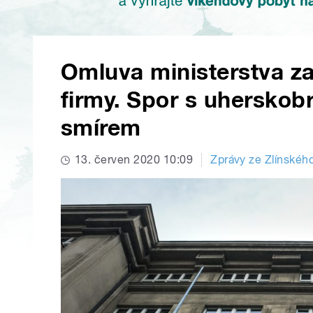
Omluva ministerstva z
firmy. Spor s uherskob
smírem
13. červen 2020 10:09
Zprávy ze Zlínského