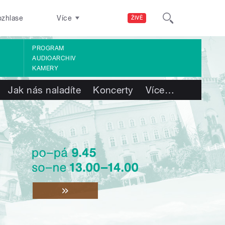
ozhlase
Více
ŽIVĚ
PROGRAM
AUDIOARCHIV
KAMERY
Jak nás naladíte
Koncerty
Více
…