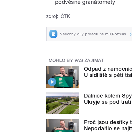
podvěsné granátomety
zdroj:
ČTK
Všechny díly pořadu na mujRozhlas
MOHLO BY VÁS ZAJÍMAT
Odpad z nemocnic 
U sídliště s pěti tis
Dálnice kolem Spyt
Ukryje se pod tratí i
Proč jsou desítky 
Nepodařilo se nají