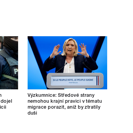
h
Výzkumnice: Středové strany
 dojel
nemohou krajní pravici v tématu
cii
migrace porazit, aniž by ztratily
duši