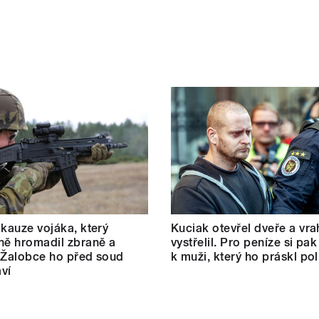
 kauze vojáka, který
Kuciak otevřel dveře a vra
ně hromadil zbraně a
vystřelil. Pro peníze si pak
 Žalobce ho před soud
k muži, který ho práskl poli
ví