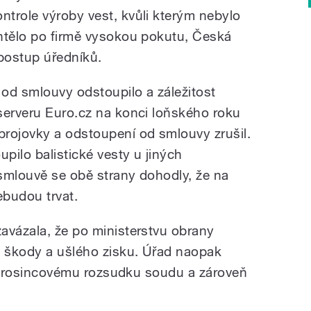
ontrole výroby vest, kvůli kterým nebylo
htělo po firmě vysokou pokutu, Česká
 postup úředníků.
od smlouvy odstoupilo a záležitost
serveru Euro.cz na konci loňského roku
rojovky a odstoupení od smlouvy zrušil.
upilo balistické vesty u jiných
smlouvě se obě strany dohodly, že na
ebudou trvat.
avázala, že po ministerstvu obrany
 škody a ušlého zisku. Úřad naopak
ti prosincovému rozsudku soudu a zároveň