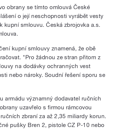
tvo obrany se tímto omlouvá České
hlášení o její neschopnosti vyrábět vesty
ak kupní smlouvu. Česká zbrojovka a.s.
mlouva.
čení kupní smlouvy znamená, že obě
ačovat. "Pro žádnou ze stran přitom z
louvy na dodávky ochranných vest
sti nebo nároky. Soudní řešení sporu se
ou armádu významný dodavatel ručních
 obrany uzavřelo s firmou rámcovou
učních zbraní za až 2,35 miliardy korun.
né pušky Bren 2, pistole CZ P-10 nebo