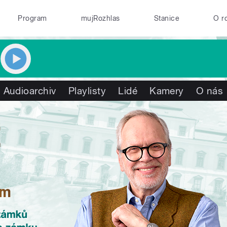
Program
mujRozhlas
Stanice
O r
Audioarchiv
Playlisty
Lidé
Kamery
O nás