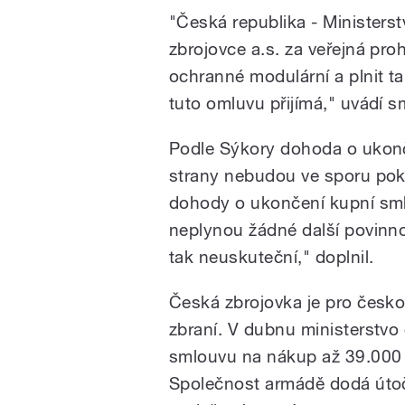
"Česká republika - Ministers
zbrojovce a.s. za veřejná pro
ochranné modulární a plnit t
tuto omluvu přijímá," uvádí s
Podle Sýkory dohoda o ukon
strany nebudou ve sporu pokr
dohody o ukončení kupní sm
neplynou žádné další povinno
tak neuskuteční," doplnil.
Česká zbrojovka je pro česk
zbraní. V dubnu ministerstvo
smlouvu na nákup až 39.000 r
Společnost armádě dodá útoč