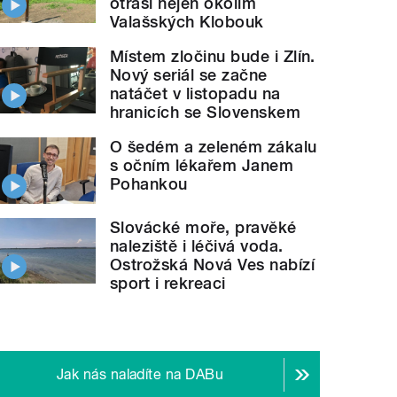
otřásl nejen okolím
Valašských Klobouk
Místem zločinu bude i Zlín.
Nový seriál se začne
natáčet v listopadu na
hranicích se Slovenskem
O šedém a zeleném zákalu
s očním lékařem Janem
Pohankou
Slovácké moře, pravěké
naleziště i léčivá voda.
Ostrožská Nová Ves nabízí
sport i rekreaci
Jak nás naladíte na DABu