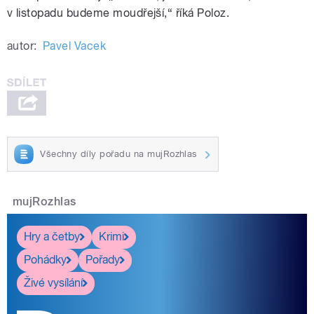
v listopadu budeme moudřejší,“ říká Poloz.
autor:
Pavel Vacek
Všechny díly pořadu na mujRozhlas
mujRozhlas
Hry a četby
Krimi
Pohádky
Pořady
Živé vysílání