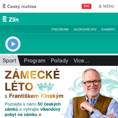
Přejít k hlavnímu obsahu
MENU
ŽIVĚ
PROGRAM
AUDIOARCHIV
KAMERY
Sport
Program
Pořady
Více
…