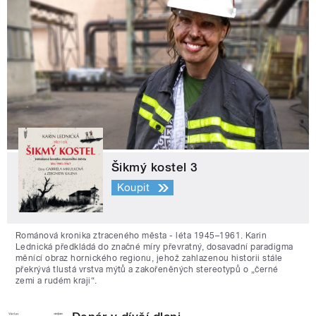
Šikmý kostel 3
Koupit
Románová kronika ztraceného města - léta 1945–1961. Karin
Lednická předkládá do značné míry převratný, dosavadní paradigma
měnící obraz hornického regionu, jehož zahlazenou historii stále
překrývá tlustá vrstva mýtů a zakořeněných stereotypů o „černé
zemi a rudém kraji“.