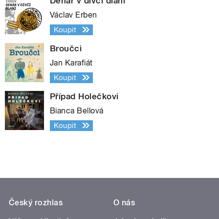
Denár v dívčí dlani
Václav Erben
Koupit
Broučci
Jan Karafiát
Koupit
Případ Holečkovi
Bianca Bellová
Koupit
Český rozhlas
O nás