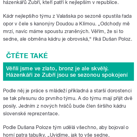
házenkářů Zubří, kteří patří k nejlepším v republice.
Kádr nejlepšího týmu z Valašska po sezoně opustila řada
opor v čele s kanonýry Doudou a Klímou. „Odchody mě
mrzí, navíc máme spoustu zraněných. Věřím, že si to
sedne, ale obměna kádru je obrovská,“ říká Dušan Poloz.
Věřili jsme ve zlato, bronz je ale skvělý.
Házenkáři ze Zubří jsou se sezonou spokojení
Podle něj je práce s mládeží příkladná a starší dorostenci
se tak přesunu do prvního týmu. A do týmu mají přijít dvě
posily. Jedním z nových hráčů bude člen širšího kádru
slovenské reprezentace.
Podle Dušana Poloze tým udělá všechno, aby bojoval o
horní patra tabulky. „Uvidíme, jak to vše sedne,