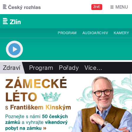
Přejít k hlavnímu obsahu
MENU
ŽIVĚ
PROGRAM
AUDIOARCHIV
KAMERY
Zdraví
Program
Pořady
Více
…