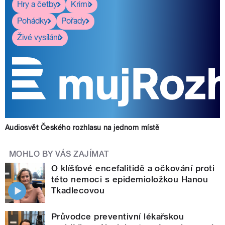
Hry a četby
Krimi
Pohádky
Pořady
Živé vysílání
Audiosvět Českého rozhlasu na jednom místě
MOHLO BY VÁS ZAJÍMAT
O klíšťové encefalitidě a očkování proti
této nemoci s epidemioložkou Hanou
Tkadlecovou
Průvodce preventivní lékařskou