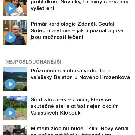
prohlídkou: Novinky, termíny a hrazená
vyšetření
Primář kardiologie Zdeněk Coufal:
Srdeční arytmie – jak ji poznat a jaké
jsou možnosti léčení
NEJPOSLOUCHANĚJŠÍ
Průzračná a hluboká voda. To je
valašský Balaton u Nového Hrozenkova
Smrt stopařek – zločin, který se
skutečně stal a otřásl nejen okolím
Valašských Klobouk
Místem zločinu bude i Zlín. Nový seriál
se začne natáčet v listopadu na