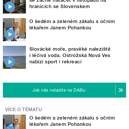
hranicích se Slovenskem
O šedém a zeleném zákalu s očním
lékařem Janem Pohankou
Slovácké moře, pravěké naleziště
i léčivá voda. Ostrožská Nová Ves
nabízí sport i rekreaci
Jak nás naladíte na DABu
VÍCE O TÉMATU
O šedém a zeleném zákalu s očním
lékařem Janem Pohankou