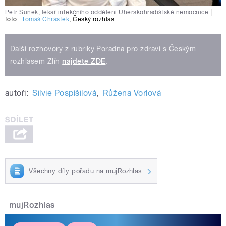
Petr Sunek, lékař infekčního oddělení Uherskohradišťské nemocnice
|
foto:
Tomáš Chrástek
,
Český rozhlas
Další rozhovory z rubriky Poradna pro zdraví s Českým
rozhlasem Zlín
najdete ZDE
.
autoři:
Silvie Pospíšilová
,
Růžena Vorlová
Všechny díly pořadu na mujRozhlas
mujRozhlas