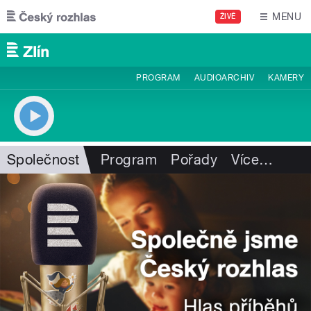
Přejít k hlavnímu obsahu
MENU
ŽIVĚ
PROGRAM
AUDIOARCHIV
KAMERY
Společnost
Program
Pořady
Více
…