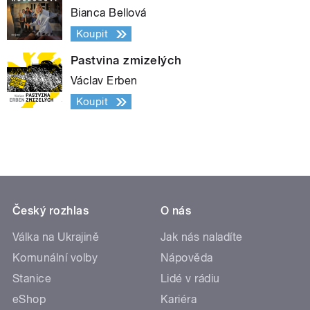
Bianca Bellová
Koupit
Pastvina zmizelých
Václav Erben
Koupit
Český rozhlas
O nás
Válka na Ukrajině
Jak nás naladíte
Komunální volby
Nápověda
Stanice
Lidé v rádiu
eShop
Kariéra