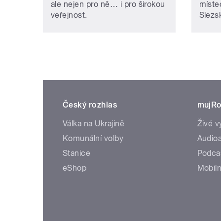
ale nejen pro ně… i pro širokou
míste
veřejnost.
Slezs
Český rozhlas
mujRo
Válka na Ukrajině
Živé v
Komunální volby
Audioa
Stanice
Podca
eShop
Mobiln