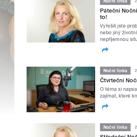
Noční linka
2
Páteční Noční 
to!
Vyřešili jste pr
nebo jiný životní
nepříjemnou sit
Noční linka
2
Čtvrteční Noč
O téma si napsa
zajímat, které kn
Noční linka
2
Středeční Noč