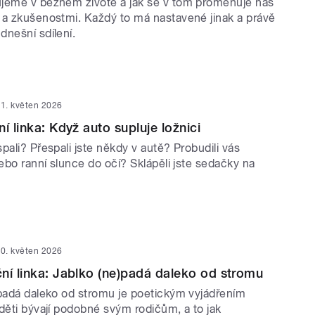
jeme v běžném životě a jak se v tom proměňuje náš
 a zkušenostmi. Každý to má nastavené jinak a právě
dnešní sdílení.
1. květen 2026
í linka: Když auto supluje ložnici
pali? Přespali jste někdy v autě? Probudili vás
nebo ranní slunce do očí? Sklápěli jste sedačky na
0. květen 2026
ní linka: Jablko (ne)padá daleko od stromu
epadá daleko od stromu je poetickým vyjádřením
děti bývají podobné svým rodičům, a to jak