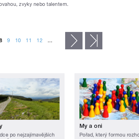
ovahou, zvyky nebo talentem.
8
9
10
11
12
…
následující ›
poslední »
y
My a oni
dce po nejzajímavějších
Pořad, který formou rozh