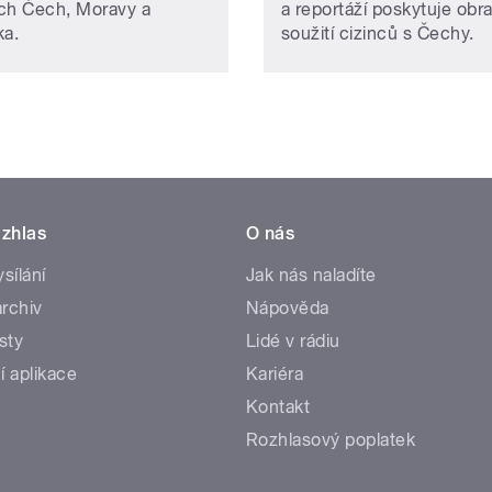
ch Čech, Moravy a
a reportáží poskytuje obr
ka.
soužití cizinců s Čechy.
zhlas
O nás
ysílání
Jak nás naladíte
rchiv
Nápověda
sty
Lidé v rádiu
í aplikace
Kariéra
Kontakt
Rozhlasový poplatek