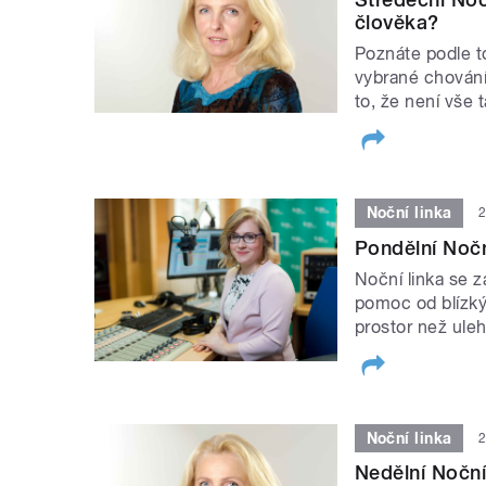
člověka?
Poznáte podle to
vybrané chování
to, že není vše 
Noční linka
2
Pondělní Nočn
Noční linka se 
pomoc od blízký
prostor než ule
Noční linka
2
Nedělní Noční 