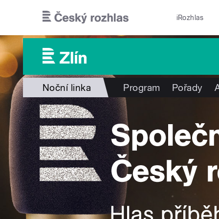
Přejít k hlavnímu obsahu
iRozhlas
Noční linka
Program
Pořady