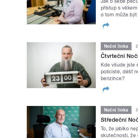
Jak o sebe peču
přístup s věkem
o tom může být 
Noční linka
2
Čtvrteční Nočn
Kde všude jste s
policisté, déšť 
benzínce?
Noční linka
2
Středeční Noč
To, že jablko n
skutečnosti, že 