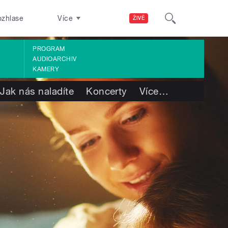
ozhlase
Více
ŽIVĚ
PROGRAM
AUDIOARCHIV
KAMERY
Jak nás naladíte
Koncerty
Více
…