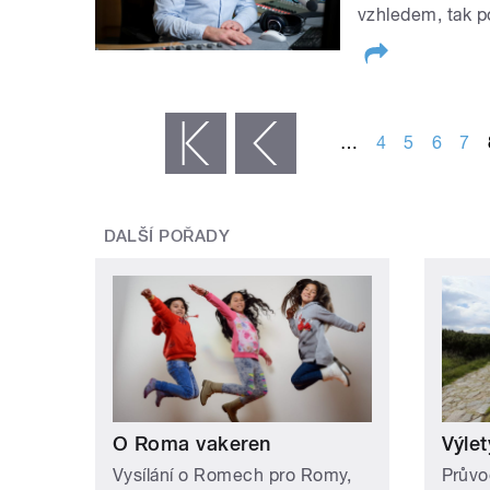
vzhledem, tak p
STRÁNKY
…
4
5
6
7
« první
‹ předchozí
DALŠÍ POŘADY
O Roma vakeren
Výlet
Vysílání o Romech pro Romy,
Průvo