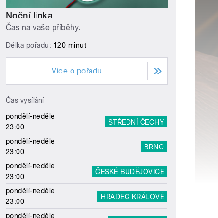
Noční linka
Čas na vaše příběhy.
Délka pořadu:
120 minut
Více o pořadu
Čas vysílání
pondělí-neděle
STŘEDNÍ ČECHY
23:00
pondělí-neděle
BRNO
23:00
pondělí-neděle
ČESKÉ BUDĚJOVICE
23:00
pondělí-neděle
HRADEC KRÁLOVÉ
23:00
pondělí-neděle