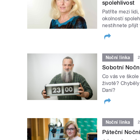
spolehlivost
Patříte mezi lidi,
okolností spoleh
nestihnete přijí
Noční linka
2
Sobotní Noční
Co vás ve škole 
životě? Chyběly
Daní?
Noční linka
2
Páteční Noční