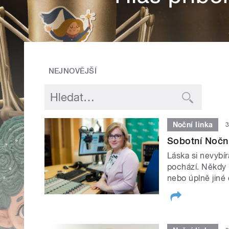
NEJNOVĚJŠÍ
Noční linka
3
Sobotní Noční
Láska si nevybír
pochází. Někdy n
nebo úplně jiné 