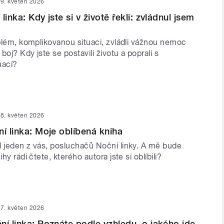
9. květen 2026
linka: Kdy jste si v životě řekli: zvládnul jsem
oblém, komplikovanou situaci, zvládli vážnou nemoc
 boj? Kdy jste se postavili životu a poprali s
uací?
8. květen 2026
ní linka: Moje oblíbená kniha
l jeden z vás, posluchačů Noční linky. A mě bude
ihy rádi čtete, kterého autora jste si oblíbili?
7. květen 2026
ní linka: Poznáte podle vzhledu, o jakého jde