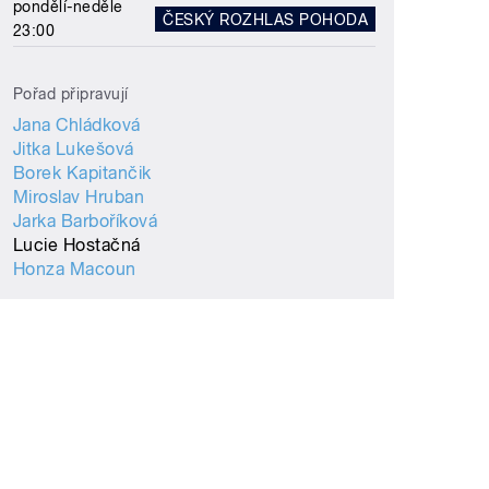
pondělí-neděle
ČESKÝ ROZHLAS POHODA
23:00
Pořad připravují
Jana Chládková
Jitka Lukešová
Borek Kapitančik
Miroslav Hruban
Jarka Barboříková
Lucie Hostačná
Honza Macoun