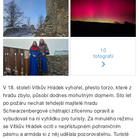
10
fotografií
V 18. století Vítkův Hrádek vyhořel, přesto torzo, které z
hradu zbylo, působí dodnes mohutným dojmem. Sto let
po požáru nechali tehdejší majitelé hradu
Schwarzenbergové chátrající zříceninu opravit a
vybudovali na ní vyhlídku pro turisty. Za minulého režimu
se Vítkův Hrádek ocitl v nepřístupném pohraničním
pásmu a armáda si z něj udělala pozorovatelnu. Turisté