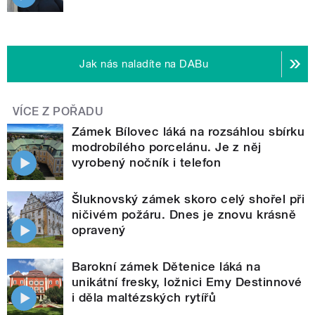
Jak nás naladíte na DABu
VÍCE Z POŘADU
Zámek Bílovec láká na rozsáhlou sbírku
modrobílého porcelánu. Je z něj
vyrobený nočník i telefon
Šluknovský zámek skoro celý shořel při
ničivém požáru. Dnes je znovu krásně
opravený
Barokní zámek Dětenice láká na
unikátní fresky, ložnici Emy Destinnové
i děla maltézských rytířů