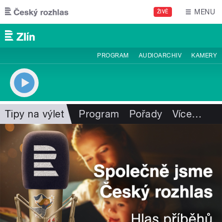
Přejít k hlavnímu obsahu
MENU
ŽIVĚ
PROGRAM
AUDIOARCHIV
KAMERY
Tipy na výlet
Program
Pořady
Více
…