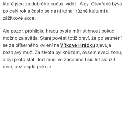
které jsou za dobrého počasí vidět i Alpy. Otevřená bývá
po celý rok a často se na ní konají různé kulturní a
zážitkové akce.
Ale pozor, prohlídku hradu byste měli stihnout pokud
možno za světla. Stará pověst totiž praví, že po setmění
se za příšerného kvílení na
Vítkově Hrádku
zjevuje
bezhlavý muž. Za života byl knězem, ovšem svedl ženu,
a byl proto sťat. Teď musí ve zřícenině tisíc let sloužit
mše, než dojde pokoje.