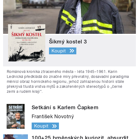
Šikmý kostel 3
Koupit
Románová kronika ztraceného města - léta 1945–1961. Karin
Lednická předkládá do značné míry převratný, dosavadní paradigma
měnící obraz hornického regionu, jehož zahlazenou historii stále
překrývá tlustá vrstva mýtů a zakořeněných stereotypů o „černé
zemi a rudém kraji“.
Setkání s Karlem Čapkem
František Novotný
Koupit
100+25 brněnských kuriozit, absurdit