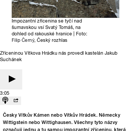
Impozantní zřícenina se tyčí nad
šumavskou vsí Svatý Tomáš, na
dohled od rakouské hranice | Foto:
Filip Černý
, Český rozhlas
Zříceninou Vítkova Hrádku nás provedl kastelán Jakub
Suchánek
3:05
Česky Vítkův Kámen nebo Vítkův Hrádek. Německy
Wittigstein nebo Wittighausen. Všechny tyto názvy
označují jednu a tu samou impozantní zříceninu, která