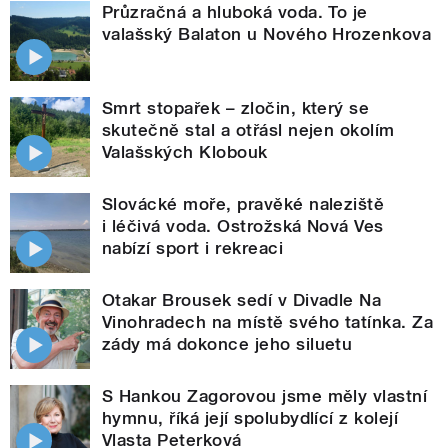
Průzračná a hluboká voda. To je
valašský Balaton u Nového Hrozenkova
Smrt stopařek – zločin, který se
skutečně stal a otřásl nejen okolím
Valašských Klobouk
Slovácké moře, pravěké naleziště
i léčivá voda. Ostrožská Nová Ves
nabízí sport i rekreaci
Otakar Brousek sedí v Divadle Na
Vinohradech na místě svého tatínka. Za
zády má dokonce jeho siluetu
S Hankou Zagorovou jsme měly vlastní
hymnu, říká její spolubydlící z kolejí
Vlasta Peterková