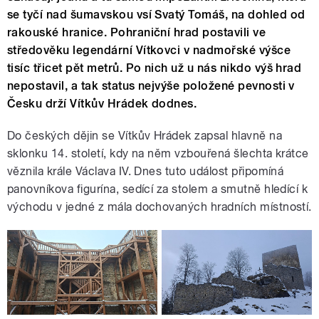
se tyčí nad šumavskou vsí Svatý Tomáš, na dohled od
rakouské hranice. Pohraniční hrad postavili ve
středověku legendární Vítkovci v nadmořské výšce
tisíc třicet pět metrů. Po nich už u nás nikdo výš hrad
nepostavil, a tak status nejvýše položené pevnosti v
Česku drží Vítkův Hrádek dodnes.
Do českých dějin se Vítkův Hrádek zapsal hlavně na
sklonku 14. století, kdy na něm vzbouřená šlechta krátce
věznila krále Václava IV. Dnes tuto událost připomíná
panovníkova figurína, sedící za stolem a smutně hledící k
východu v jedné z mála dochovaných hradních místností.