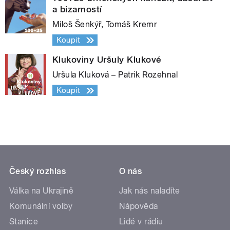
a bizarností
Miloš Šenkýř, Tomáš Kremr
Koupit
Klukoviny Uršuly Klukové
Uršula Kluková – Patrik Rozehnal
Koupit
Český rozhlas
O nás
Válka na Ukrajině
Jak nás naladíte
Komunální volby
Nápověda
Stanice
Lidé v rádiu