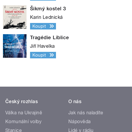
Šikmý kostel 3
Karin Lednická
Koupit
Tragédie Liblice
Jiří Havelka
Koupit
Český rozhlas
O nás
Válka na Ukrajině
Jak nás naladíte
Komunální volby
Nápověda
Stanice
Lidé v rádiu