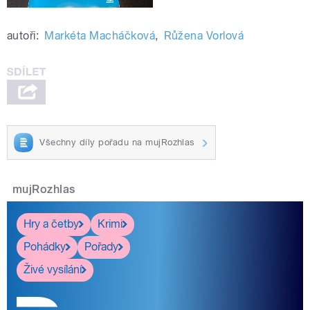
autoři:
Markéta Macháčková
,
Růžena Vorlová
Všechny díly pořadu na mujRozhlas
mujRozhlas
Hry a četby
Krimi
Pohádky
Pořady
Živé vysílání