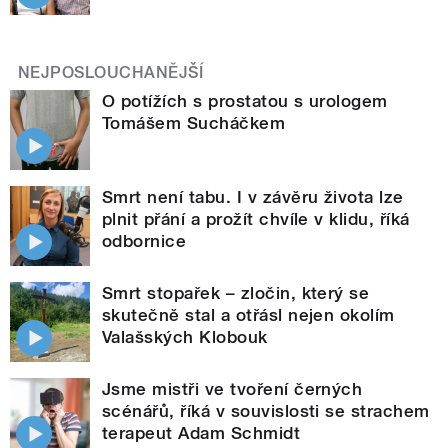
NEJPOSLOUCHANĚJŠÍ
O potížích s prostatou s urologem
Tomášem Sucháčkem
Smrt není tabu. I v závěru života lze
plnit přání a prožít chvíle v klidu, říká
odbornice
Smrt stopařek – zločin, který se
skutečně stal a otřásl nejen okolím
Valašských Klobouk
Jsme mistři ve tvoření černých
scénářů, říká v souvislosti se strachem
terapeut Adam Schmidt