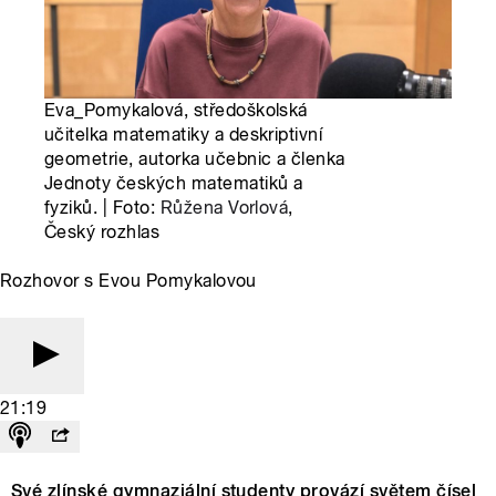
Eva_Pomykalová, středoškolská
učitelka matematiky a deskriptivní
geometrie, autorka učebnic a členka
Jednoty českých matematiků a
fyziků. | Foto:
Růžena Vorlová
,
Český rozhlas
Rozhovor s Evou Pomykalovou
21:19
Své zlínské gymnaziální studenty provází světem čísel