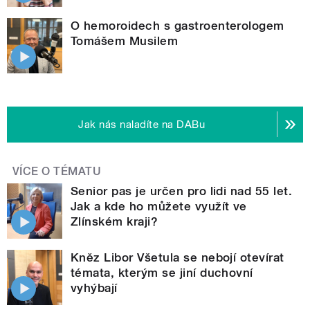
O hemoroidech s gastroenterologem
Tomášem Musilem
Jak nás naladíte na DABu
VÍCE O TÉMATU
Senior pas je určen pro lidi nad 55 let.
Jak a kde ho můžete využít ve
Zlínském kraji?
Kněz Libor Všetula se nebojí otevírat
témata, kterým se jiní duchovní
vyhýbají