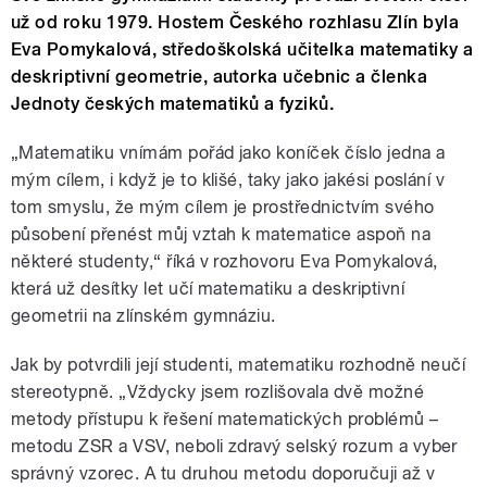
už od roku 1979. Hostem Českého rozhlasu Zlín byla
Eva Pomykalová, středoškolská učitelka matematiky a
deskriptivní geometrie, autorka učebnic a členka
Jednoty českých matematiků a fyziků.
„Matematiku vnímám pořád jako koníček číslo jedna a
mým cílem, i když je to klišé, taky jako jakési poslání v
tom smyslu, že mým cílem je prostřednictvím svého
působení přenést můj vztah k matematice aspoň na
některé studenty,“ říká v rozhovoru Eva Pomykalová,
která už desítky let učí matematiku a deskriptivní
geometrii na zlínském gymnáziu.
Jak by potvrdili její studenti, matematiku rozhodně neučí
stereotypně. „Vždycky jsem rozlišovala dvě možné
metody přístupu k řešení matematických problémů –
metodu ZSR a VSV, neboli zdravý selský rozum a vyber
správný vzorec. A tu druhou metodu doporučuji až v