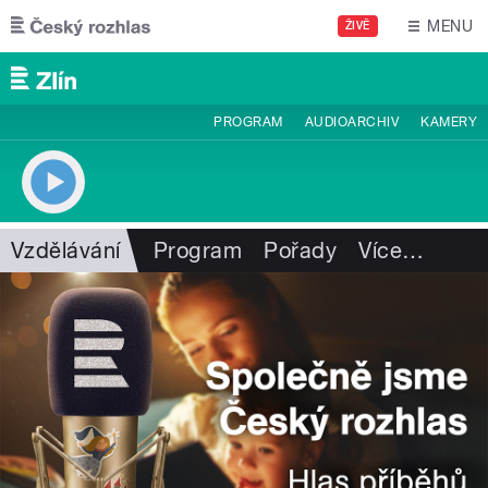
Přejít k hlavnímu obsahu
MENU
ŽIVĚ
PROGRAM
AUDIOARCHIV
KAMERY
Vzdělávání
Program
Pořady
Více
…