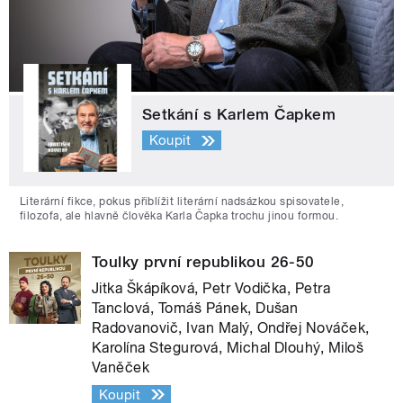
Setkání s Karlem Čapkem
Koupit
Literární fikce, pokus přiblížit literární nadsázkou spisovatele,
filozofa, ale hlavně člověka Karla Čapka trochu jinou formou.
Toulky první republikou 26-50
Jitka Škápíková, Petr Vodička, Petra
Tanclová, Tomáš Pánek, Dušan
Radovanovič, Ivan Malý, Ondřej Nováček,
Karolína Stegurová, Michal Dlouhý, Miloš
Vaněček
Koupit