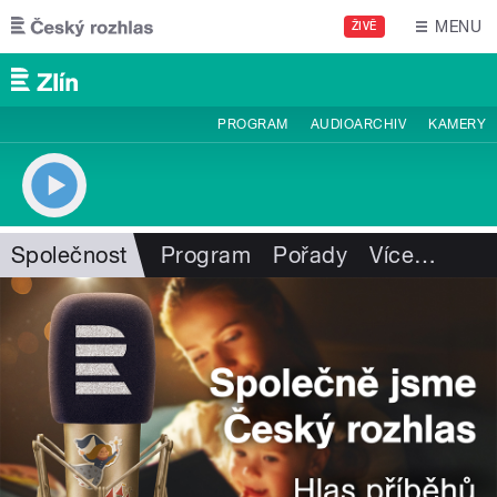
Přejít k hlavnímu obsahu
MENU
ŽIVĚ
PROGRAM
AUDIOARCHIV
KAMERY
Společnost
Program
Pořady
Více
…