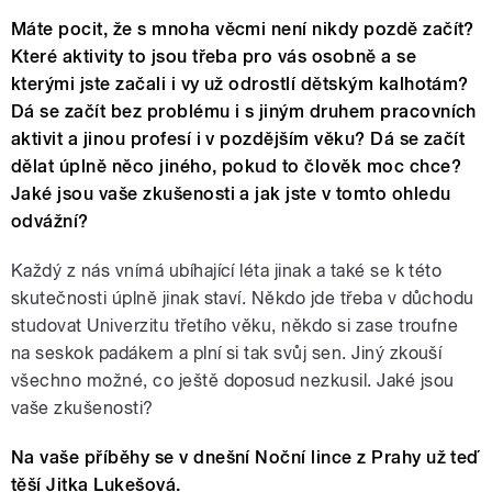
Máte pocit, že s mnoha věcmi není nikdy pozdě začít?
Které aktivity to jsou třeba pro vás osobně a se
kterými jste začali i vy už odrostlí dětským kalhotám?
Dá se začít bez problému i s jiným druhem pracovních
aktivit a jinou profesí i v pozdějším věku? Dá se začít
dělat úplně něco jiného, pokud to člověk moc chce?
Jaké jsou vaše zkušenosti a jak jste v tomto ohledu
odvážní?
Každý z nás vnímá ubíhající léta jinak a také se k této
skutečnosti úplně jinak staví. Někdo jde třeba v důchodu
studovat Univerzitu třetího věku, někdo si zase troufne
na seskok padákem a plní si tak svůj sen. Jiný zkouší
všechno možné, co ještě doposud nezkusil. Jaké jsou
vaše zkušenosti?
Na vaše příběhy se v dnešní Noční lince z Prahy už teď
těší Jitka Lukešová.