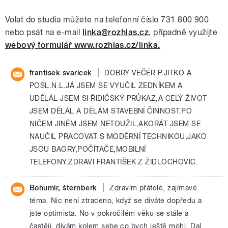
Volat do studia můžete na telefonní číslo 731 800 900
nebo psát na e-mail
linka@rozhlas.cz
, případně využijte
webový formulář www.rozhlas.cz/linka.
|
frantisek svaricek
DOBRY VEČÉR P.JITKO A
POSL.N.L.JÁ JSEM SE VYUČIL ZEDNÍKEM A
UDĚLÁL JSEM SI ŘIDIČSKÝ PRŮKAZ,A CELÝ ŽIVOT
JSEM DĚLÁL A DĚLÁM STAVEBNÍ ČINNOST.PO
NIČEM JINÉM JSEM NETOUŽIL,AKORÁT JSEM SE
NAUČIL PRACOVAT S MODÉRNÍ TECHNIKOU,JAKO
JSOU BAGRY,POČÍTAČE,MOBILNÍ
TELEFONY.ZDRAVI FRANTIŠEK Z ŽIDLOCHOVIC.
|
Bohumír, šternberk
Zdravím přátelé, zajímavé
téma. Nic není ztraceno, když se díváte dopředu a
jste optimista. No v pokročilém věku se stále a
častěji, dívám kolem sebe co bych ještě mohl. Dal