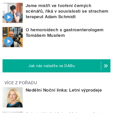
Jsme mistři ve tvoření černých
scénářů, říká v souvislosti se strachem
terapeut Adam Schmidt
O hemoroidech s gastroenterologem
Tomášem Musilem
Jak nás naladíte na DABu
VÍCE Z POŘADU
Nedělní Noční linka: Letní výprodeje