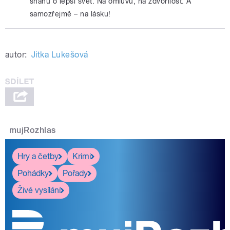
snahu o lepší svět. Na omluvu, na zdvořilost. A
samozřejmě – na lásku!
autor:
Jitka Lukešová
mujRozhlas
Hry a četby
Krimi
Pohádky
Pořady
Živé vysílání