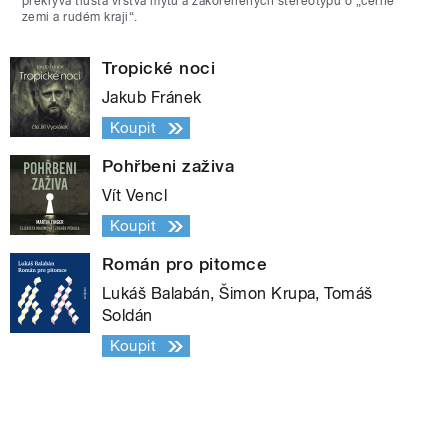
překrývá tlustá vrstva mýtů a zakořeněných stereotypů o „černé
zemi a rudém kraji“.
Tropické noci
Jakub Fránek
Koupit
Pohřbeni zaživa
Vít Vencl
Koupit
Román pro pitomce
Lukáš Balabán, Šimon Krupa, Tomáš
Soldán
Koupit