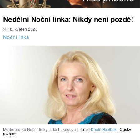
Nedělní Noční linka: Nikdy není pozdě!
18. květen 2025
Noční linka
Moderátorka Noční linky Jitka Lukešová
|
foto:
Khalil Baalbaki
,
Český
rozhlas