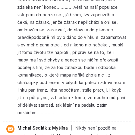
zdaleka není konec.............většina naší populace
vstupem do penze se , já říkám, tzv zapouzdří a
čeká, na zázrak, jenže zázrak nepřichází a oni se,
omlouvám se, zarakvují, do-slova a do písmene,
pravděpodobně mi bylo dáno do vínku si zapamatovat
slov mého pana otce , od nikoho nic nečekej, musíš
jít tomu životu tzv naproti , připrav se na to, že i
mapy mají své chyby a nenech se ničím překvapit,
počítej s tím, že za tou zatáčkou bude i odbočka
komunikace, o které mapa neříká zhola nic , z
chaloupky pod lesem v bílých karpatech zdraví noční
linku pan franz, léta nepočítám, stále pracuji, i když
již na půl plynu, vzhledem k tomu, že nechci mé paní
přidělávat starosti, tak létání na padáku zatím
odkládám..............
|
Michal Sedlák z Myšlína
Nikdy není pozdě na