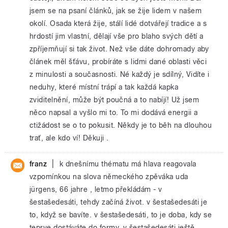
jsem se na psaní článků, jak se žije lidem v našem
okolí. Osada která žije, stálí lidé dotvářejí tradice a s
hrdostí jim vlastní, dělají vše pro blaho svých dětí a
zpříjemňují si tak život. Než vše dáte dohromady aby
článek měl šťávu, probíráte s lidmi dané oblasti věci
z minulosti a současnosti. Né každý je sdílný, Vidíte i
neduhy, které místní trápí a tak každá kapka
zviditelnění, může být poučná a to nabíjí! Už jsem
něco napsal a vyšlo mi to. To mi dodává energii a
ctižádost se o to pokusit. Někdy je to běh na dlouhou
trať, ale kdo ví! Děkuji .
|
franz
k dnešnímu thématu má hlava reagovala
vzpomínkou na slova německého zpěváka uda
jürgens, 66 jahre , letmo překládám - v
šestašedesáti, tehdy začíná život. v šestašedesáti je
to, když se bavíte. v šestašedesáti, to je doba, kdy se
teprve dostáváte do formy. v šestašedesáti ještě