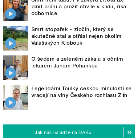
plnit přání a prožít chvíle v klidu, říká
odbornice
Smrt stopařek – zločin, který se
skutečně stal a otřásl nejen okolím
Valašských Klobouk
O šedém a zeleném zákalu s očním
lékařem Janem Pohankou
Legendární Toulky českou minulostí se
vracejí na vlny Českého rozhlasu Zlín
Jak nás naladíte na DABu