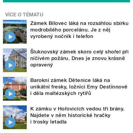
VÍCE O TÉMATU
Zámek Bílovec láká na rozsáhlou sbírku
modrobílého porcelánu. Je z něj
vyrobený nočník i telefon
Šluknovský zámek skoro celý shořel při
ničivém požáru. Dnes je znovu krásně
opravený
Barokní zámek Dětenice láká na
unikátní fresky, ložnici Emy Destinnové
i děla maltézských rytířů
K zámku v Hořovicích vedou tři brány.
Najdete v něm historické hračky
i trosky letadla