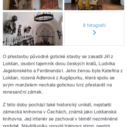
8 fotografií
O přestavbu původně gotické stavby se zasadil Jiří z
Lokšan, osobní tajemník dvou českých králů, Ludvíka
Jagelonského a Ferdinanda I. Jeho ženou byla Kateřina z
Lokšan, rozená Adlerová z Augšpurku, která spolu se
svým manželem nechala gotickou tvrz přestavět na
renesanční zámek.
Z této doby pochází také historický unikát, nejstarší
zámecká knihovna v Čechách, známá jako Lokšanská
knihovna. Její interiér se zachoval v téměř nezměněné
podobě. Návštěvníky upoutá trámový strop, pestrá