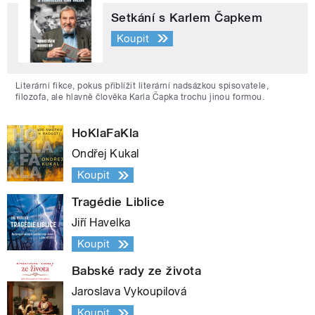
Setkání s Karlem Čapkem
Koupit
Literární fikce, pokus přiblížit literární nadsázkou spisovatele,
filozofa, ale hlavně člověka Karla Čapka trochu jinou formou.
HoKlaFaKla
Ondřej Kukal
Koupit
Tragédie Liblice
Jiří Havelka
Koupit
Babské rady ze života
Jaroslava Vykoupilová
Koupit