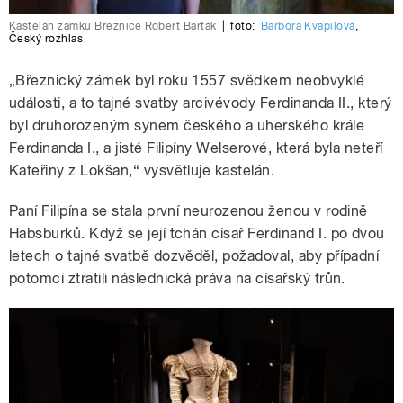
Kastelán zámku Březnice Robert Barták
|
foto:
Barbora Kvapilová
,
Český rozhlas
„Březnický zámek byl roku 1557 svědkem neobvyklé
události, a to tajné svatby arcivévody Ferdinanda II., který
byl druhorozeným synem českého a uherského krále
Ferdinanda I., a jisté Filipíny Welserové, která byla neteří
Kateřiny z Lokšan,“ vysvětluje kastelán.
Paní Filipína se stala první neurozenou ženou v rodině
Habsburků. Když se její tchán císař Ferdinand I. po dvou
letech o tajné svatbě dozvěděl, požadoval, aby případní
potomci ztratili následnická práva na císařský trůn.