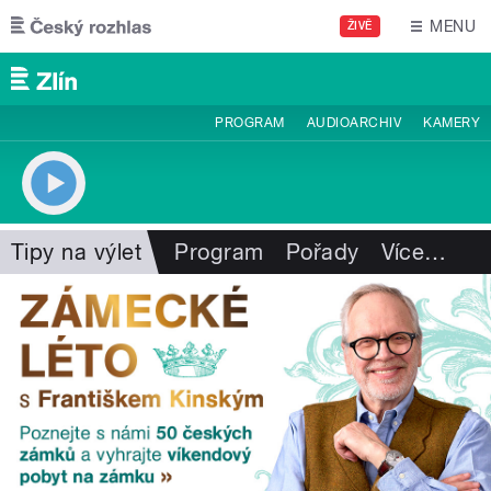
Přejít k hlavnímu obsahu
MENU
ŽIVĚ
PROGRAM
AUDIOARCHIV
KAMERY
Tipy na výlet
Program
Pořady
Více
…