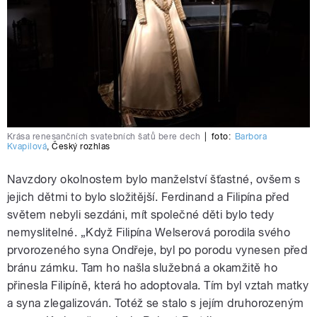
Krása renesančních svatebních šatů bere dech
|
foto:
Barbora
Kvapilová
,
Český rozhlas
Navzdory okolnostem bylo manželství šťastné, ovšem s
jejich dětmi to bylo složitější. Ferdinand a Filipína před
světem nebyli sezdáni, mít společné děti bylo tedy
nemyslitelné. „Když Filipína Welserová porodila svého
prvorozeného syna Ondřeje, byl po porodu vynesen před
bránu zámku. Tam ho našla služebná a okamžitě ho
přinesla Filipíně, která ho adoptovala. Tím byl vztah matky
a syna zlegalizován. Totéž se stalo s jejím druhorozeným