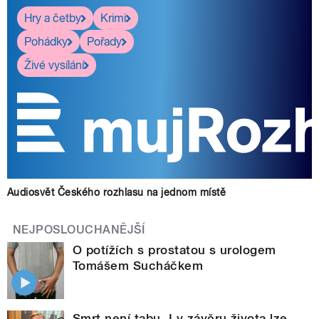
Hry a četby
Krimi
Pohádky
Pořady
Živé vysílání
Audiosvět Českého rozhlasu na jednom místě
NEJPOSLOUCHANĚJŠÍ
O potížích s prostatou s urologem
Tomášem Sucháčkem
Smrt není tabu. I v závěru života lze