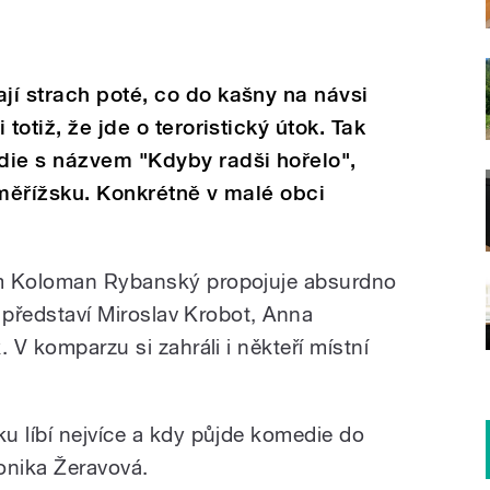
í strach poté, co do kašny na návsi
totiž, že jde o teroristický útok. Tak
die s názvem "Kdyby radši hořelo",
oměřížsku. Konkrétně v malé obci
am Koloman Rybanský propojuje absurdno
e představí Miroslav Krobot, Anna
 V komparzu si zahráli i někteří místní
u líbí nejvíce a kdy půjde komedie do
eronika Žeravová.