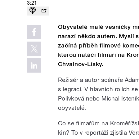
3:21
Obyvatelé malé vesničky maj
narazí někdo autem. Myslí si 
začíná příběh filmové kome
kterou natáčí filmaři na Kr
Chvalnov-Lísky.
Režisér a autor scénaře Ad
s legrací. V hlavních rolích s
Polívková nebo Michal Isteník.
obyvatelé.
Co se filmařům na Kroměřížsk
kin? To v reportáži zjistila V