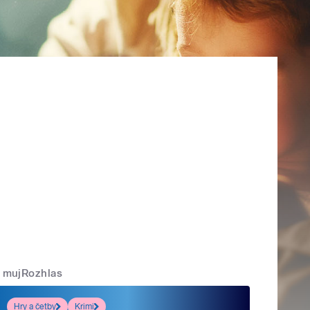
mujRozhlas
Hry a četby
Krimi