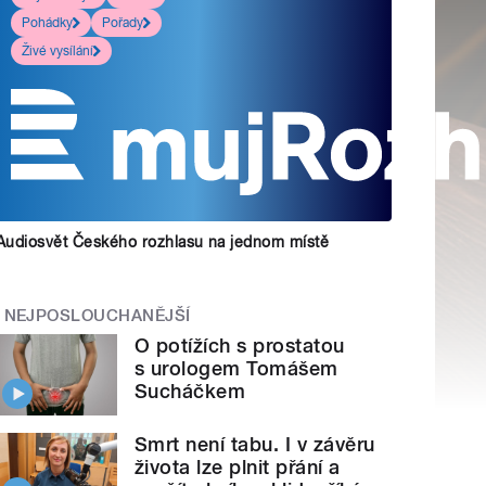
Pohádky
Pořady
Živé vysílání
Audiosvět Českého rozhlasu na jednom místě
NEJPOSLOUCHANĚJŠÍ
O potížích s prostatou
s urologem Tomášem
Sucháčkem
Smrt není tabu. I v závěru
života lze plnit přání a