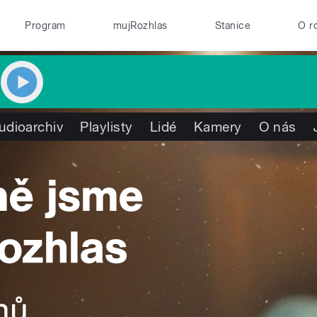
Program
mujRozhlas
Stanice
O r
udioarchiv
Playlisty
Lidé
Kamery
O nás