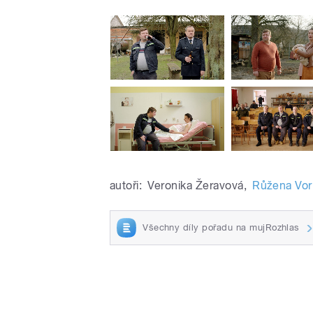
autoři:
Veronika Žeravová
,
Růžena Vor
Všechny díly pořadu na mujRozhlas