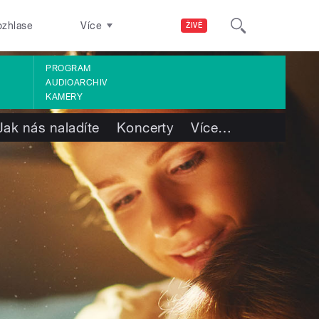
ozhlase
Více
ŽIVĚ
PROGRAM
AUDIOARCHIV
KAMERY
Jak nás naladíte
Koncerty
Více
…