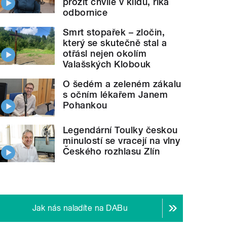
prožít chvíle v klidu, říká
odbornice
Smrt stopařek – zločin,
který se skutečně stal a
otřásl nejen okolím
Valašských Klobouk
O šedém a zeleném zákalu
s očním lékařem Janem
Pohankou
Legendární Toulky českou
minulostí se vracejí na vlny
Českého rozhlasu Zlín
Jak nás naladíte na DABu