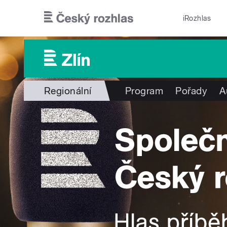
Přejít k hlavnímu obsahu
iRozhlas
Regionální
Program
Pořady
A