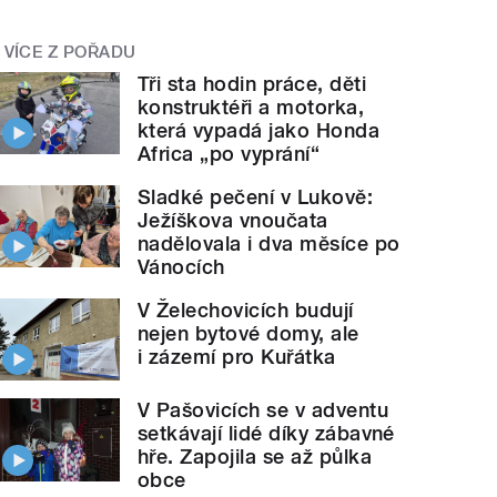
VÍCE Z POŘADU
Tři sta hodin práce, děti
konstruktéři a motorka,
která vypadá jako Honda
Africa „po vyprání“
Sladké pečení v Lukově:
Ježíškova vnoučata
nadělovala i dva měsíce po
Vánocích
V Želechovicích budují
nejen bytové domy, ale
i zázemí pro Kuřátka
V Pašovicích se v adventu
setkávají lidé díky zábavné
hře. Zapojila se až půlka
obce