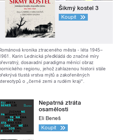
Šikmý kostel 3
Koupit
Románová kronika ztraceného města - léta 1945–
1961. Karin Lednická předkládá do značné míry
převratný, dosavadní paradigma měnící obraz
hornického regionu, jehož zahlazenou historii stále
překrývá tlustá vrstva mýtů a zakořeněných
stereotypů o „černé zemi a rudém kraji“.
Nepatrná ztráta
osamělosti
Eli Beneš
Koupit