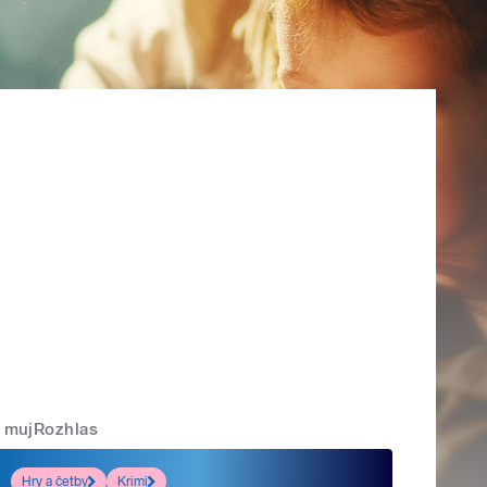
mujRozhlas
Hry a četby
Krimi