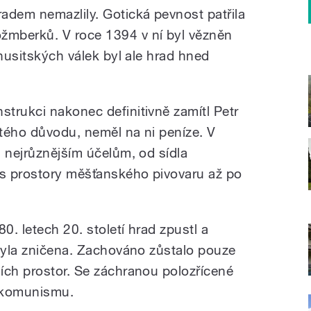
adem nemazlily. Gotická pevnost patřila
mberků. V roce 1394 v ní byl vězněn
 husitských válek byl ale hrad hned
trukci nakonec definitivně zamítl Petr
tého důvodu, neměl na ni peníze. V
l nejrůznějším účelům, od sídla
s prostory měšťanského pivovaru až po
0. letech 20. století hrad zpustl a
 byla zničena. Zachováno zůstalo pouze
ích prostor. Se záchranou polozřícené
 komunismu.