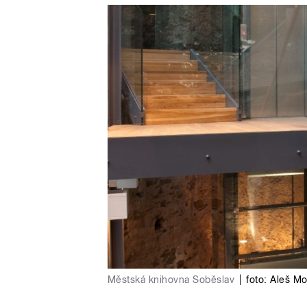
Městská knihovna Soběslav
|
foto:
Aleš Mo