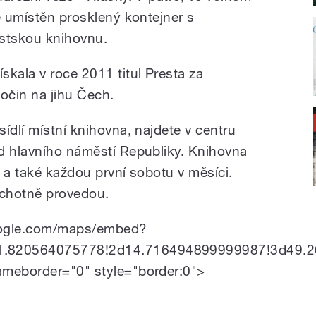
e umístěn prosklený kontejner s
stskou knihovnu.
skala v roce 2011 titul Presta za
počin na jihu Čech.
ídlí místní knihovna, najdete v centru
d hlavního náměstí Republiky. Knihovna
 a také každou první sobotu v měsíci.
ochotně provedou.
oogle.com/maps/embed?
.820564075778!2d14.716494899999987!3d49.2
ameborder="0" style="border:0">