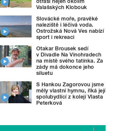
otřásl nejen okolím
Valašských Klobouk
Slovácké moře, pravěké
naleziště i léčivá voda.
Ostrožská Nová Ves nabízí
sport i rekreaci
Otakar Brousek sedí
v Divadle Na Vinohradech
na místě svého tatínka. Za
zády má dokonce jeho
siluetu
S Hankou Zagorovou jsme
měly vlastní hymnu, říká její
spolubydlící z kolejí Vlasta
Peterková