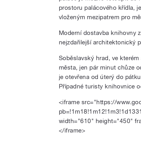
prostoru palácového křídla, j
vloženým mezipatrem pro mě
Moderní dostavba knihovny zí
nejzdařilejší architektonický 
Soběslavský hrad, ve kterém s
města, jen pár minut chůze o
je otevřena od úterý do pátku
Případné turisty knihovnice 
<iframe src="https://www.g
pb=!1m18!1m12!1m3!1d1331
width="610" height="450" fr
</iframe>