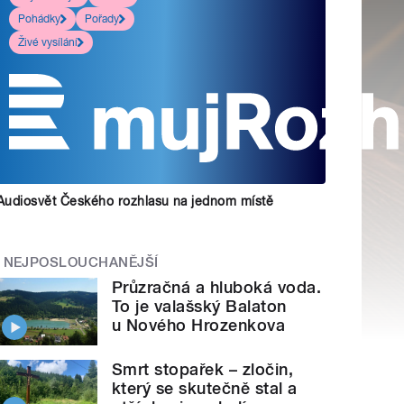
Pohádky
Pořady
Živé vysílání
Audiosvět Českého rozhlasu na jednom místě
NEJPOSLOUCHANĚJŠÍ
Průzračná a hluboká voda.
To je valašský Balaton
u Nového Hrozenkova
Smrt stopařek – zločin,
který se skutečně stal a