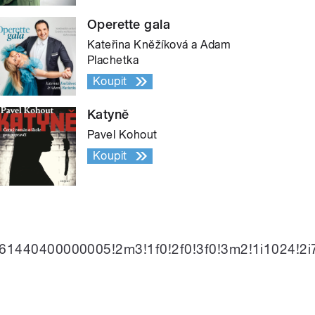
Operette gala
Kateřina Kněžíková a Adam
Plachetka
Koupit
Katyně
Pavel Kohout
Koupit
61440400000005!2m3!1f0!2f0!3f0!3m2!1i1024!