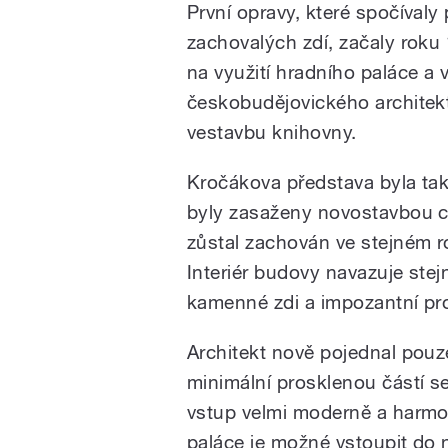
První opravy, které spočívaly
zachovalých zdí, začaly roku
na využití hradního paláce a 
českobudějovického architekt
vestavbu knihovny.
Kročákova představa byla tak
byly zasaženy novostavbou c
zůstal zachován ve stejném 
Interiér budovy navazuje stejn
kamenné zdi a impozantní pro
Architekt nově pojednal pouze
minimální prosklenou částí 
vstup velmi moderně a harmo
paláce je možné vstoupit do n