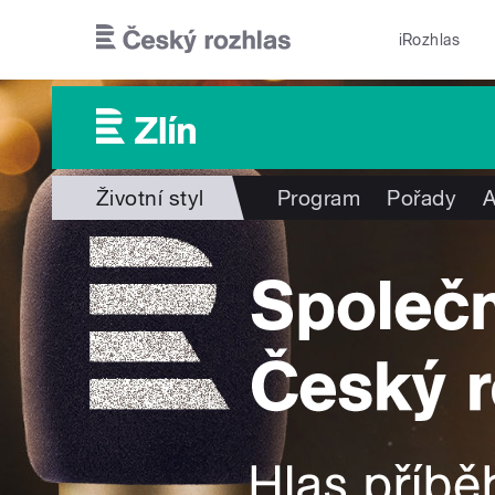
Přejít k hlavnímu obsahu
iRozhlas
Životní styl
Program
Pořady
A