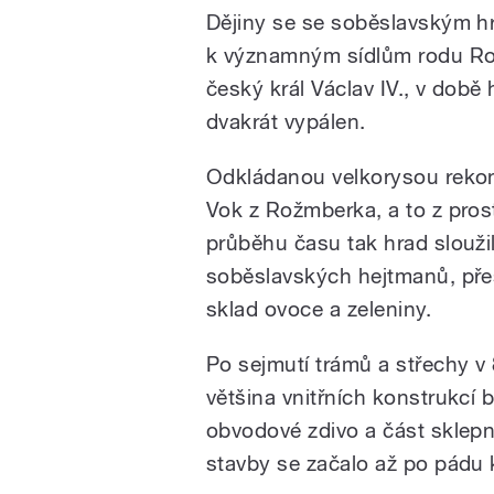
Dějiny se se soběslavským hr
k významným sídlům rodu Rož
český král Václav IV., v době
dvakrát vypálen.
Odkládanou velkorysou rekons
Vok z Rožmberka, a to z pros
průběhu času tak hrad slouži
soběslavských hejtmanů, pře
sklad ovoce a zeleniny.
Po sejmutí trámů a střechy v 8
většina vnitřních konstrukcí
obvodové zdivo a část sklepn
stavby se začalo až po pádu