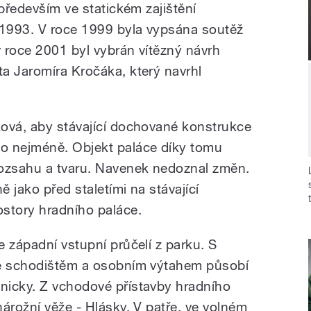
 především ve statickém zajištění
 1993. V roce 1999 byla vypsána soutěž
v roce 2001 byl vybrán vítězný návrh
a Jaromíra Kročáka, který navrhl
ová, aby stávající dochované konstrukce
o nejméně. Objekt paláce díky tomu
rozsahu a tvaru. Navenek nedoznal změn.
ě jako před staletími na stávající
story hradního paláce.
 západní vstupní průčelí z parku. S
se schodištěm a osobním výtahem působí
nicky. Z vchodové přístavby hradního
árožní věže - Hlásky. V patře, ve volném