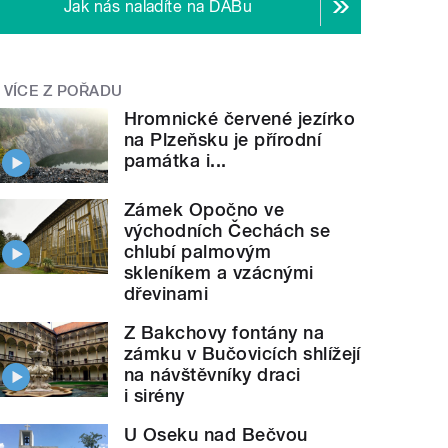
Jak nás naladíte na DABu
VÍCE Z POŘADU
Hromnické červené jezírko
na Plzeňsku je přírodní
památka i...
Zámek Opočno ve
východních Čechách se
chlubí palmovým
skleníkem a vzácnými
dřevinami
Z Bakchovy fontány na
zámku v Bučovicích shlížejí
na návštěvníky draci
i sirény
U Oseku nad Bečvou