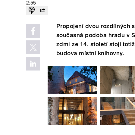
2:55
Propojení dvou rozdílných s
současná podoba hradu v So
zdmi ze 14. století stojí to
budova místní knihovny.