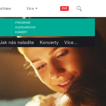
ozhlase
Více
ŽIVĚ
PROGRAM
AUDIOARCHIV
KAMERY
Jak nás naladíte
Koncerty
Více
…