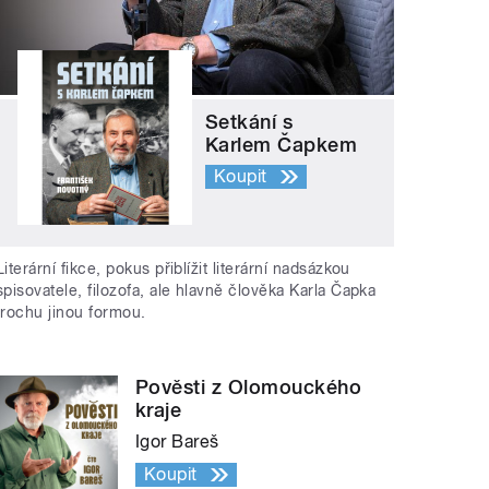
Setkání s
Karlem Čapkem
Koupit
Literární fikce, pokus přiblížit literární nadsázkou
spisovatele, filozofa, ale hlavně člověka Karla Čapka
trochu jinou formou.
Pověsti z Olomouckého
kraje
Igor Bareš
Koupit