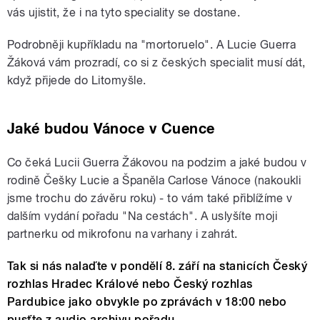
vás ujistit, že i na tyto speciality se dostane.
Podrobněji kupříkladu na "mortoruelo". A Lucie Guerra
Žáková vám prozradí, co si z českých specialit musí dát,
když přijede do Litomyšle.
Jaké budou Vánoce v Cuence
Co čeká Lucii Guerra Žákovou na podzim a jaké budou v
rodině Češky Lucie a Španěla Carlose Vánoce (nakoukli
jsme trochu do závěru roku) - to vám také přiblížíme v
dalším vydání pořadu "Na cestách". A uslyšíte moji
partnerku od mikrofonu na varhany i zahrát.
Tak si nás nalaďte v pondělí 8. září na stanicích Český
rozhlas Hradec Králové nebo Český rozhlas
Pardubice jako obvykle po zprávách v 18:00 nebo
pusťte z audio archivu pořadu.