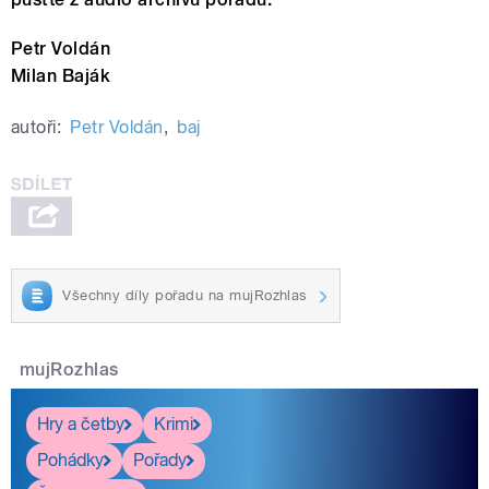
Petr Voldán
Milan Baják
autoři:
Petr Voldán
,
baj
Všechny díly pořadu na mujRozhlas
mujRozhlas
Hry a četby
Krimi
Pohádky
Pořady