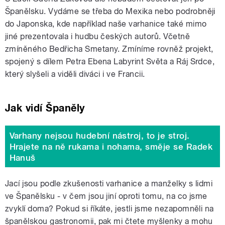
Španělsku. Vydáme se třeba do Mexika nebo podrobněji
do Japonska, kde například naše varhanice také mimo
jiné prezentovala i hudbu českých autorů. Včetně
zmíněného Bedřicha Smetany. Zmíníme rovněž projekt,
spojený s dílem Petra Ebena Labyrint Světa a Ráj Srdce,
který slyšeli a viděli diváci i ve Francii.
Jak vidí Španěly
Varhany nejsou hudební nástroj, to je stroj.
Hrajete na ně rukama i nohama, směje se Radek
Hanuš
Jací jsou podle zkušenosti varhanice a manželky s lidmi
ve Španělsku - v čem jsou jiní oproti tomu, na co jsme
zvyklí doma? Pokud si říkáte, jestli jsme nezapomněli na
španělskou gastronomii, pak mi čtete myšlenky a mohu