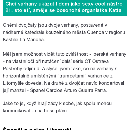
Chci varhany ukázat lidem jako sexy cool nástroj
21. století, směje se bosonohá organistka Katta
Oněmi dvojčaty jsou dvoje varhany, postavené v
nádherné katedrále kouzelného města Cuenca v regionu
Kastilie La Mancha.
Měl jsem možnost vidět tuto zvláštnost - iberské varhany
- na vlastní oči při natáčení další série ČT Ostrava
Postřehy odjinud. A slyšel jsem také, co na varhany s
horizontálně umístěnými "trumpetami" varhanice z
Litomyšle dovede. Na druhé z dvojčat navíc koncertoval
její manžel - Španěl Carolos Arturo Guerra Parra.
Jaké to je, když hrají zády k sobě, jak spolu mohou
komunikovat - i na to se ptám.