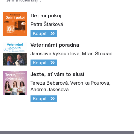
zemi a rudém kraji“.
Dej mi pokoj
Petra Štarková
Koupit
Veterinární poradna
Jaroslava Vykoupilová, Milan Štourač
Koupit
Jezte, ať vám to sluší
Tereza Bebarová, Veronika Pourová,
Andrea Jakešová
Koupit