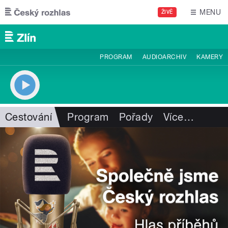
Přejít k hlavnímu obsahu
MENU
ŽIVĚ
PROGRAM
AUDIOARCHIV
KAMERY
Cestování
Program
Pořady
Více
…