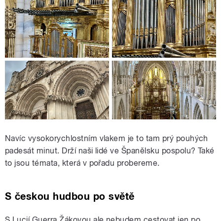
Navíc vysokorychlostním vlakem je to tam prý pouhých
padesát minut. Drží naši lidé ve Španělsku pospolu? Také
to jsou témata, která v pořadu probereme.
S českou hudbou po světě
S Lucií Guerra Žákovou ale nebudem cestovat jen po