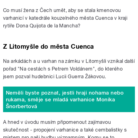
Co musí žena z Čech umět, aby se stala kmenovou
varhanicí v katedrále kouzelného města Cuenca v kraji
rytíře Dona Quijota de la Mancha?
Z Litomyšle do města Cuenca
Na arkádách a u varhan na zámku v Litomyšli vznikal další
pořad "Na cestách s Petrem Voldánem", do kterého
jsem pozval hudebnici Lucii Guerra Žákovou.
Neměli byste poznat, jestli hraji nohama nebo
rukama, směje se mladá varhanice Monika
Šnorbertová
A hned v úvodu musím připomenout zajímavou
skutečnost - propojení varhanice a také cembalistky s
místem pro naši hudbu významným. Komu se to