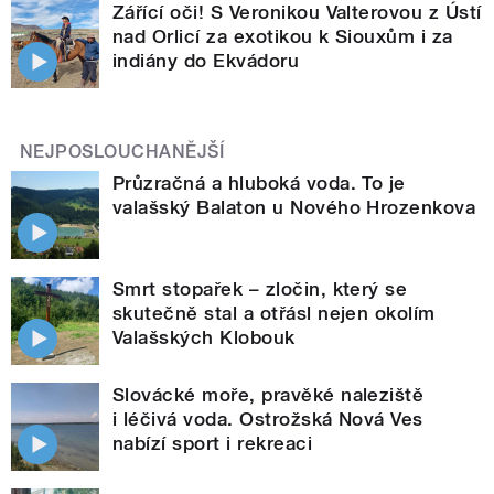
Zářící oči! S Veronikou Valterovou z Ústí
nad Orlicí za exotikou k Siouxům i za
indiány do Ekvádoru
NEJPOSLOUCHANĚJŠÍ
Průzračná a hluboká voda. To je
valašský Balaton u Nového Hrozenkova
Smrt stopařek – zločin, který se
skutečně stal a otřásl nejen okolím
Valašských Klobouk
Slovácké moře, pravěké naleziště
i léčivá voda. Ostrožská Nová Ves
nabízí sport i rekreaci