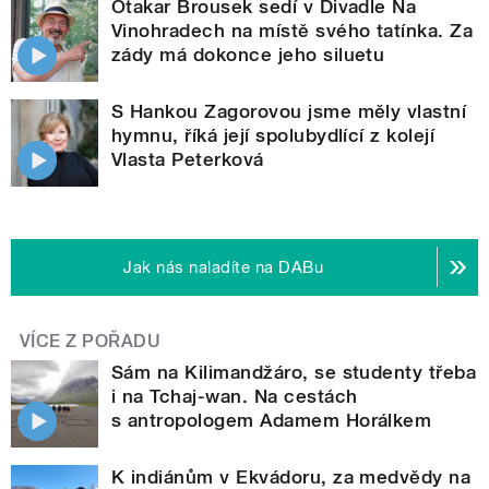
Otakar Brousek sedí v Divadle Na
Vinohradech na místě svého tatínka. Za
zády má dokonce jeho siluetu
S Hankou Zagorovou jsme měly vlastní
hymnu, říká její spolubydlící z kolejí
Vlasta Peterková
Jak nás naladíte na DABu
VÍCE Z POŘADU
Sám na Kilimandžáro, se studenty třeba
i na Tchaj-wan. Na cestách
s antropologem Adamem Horálkem
K indiánům v Ekvádoru, za medvědy na