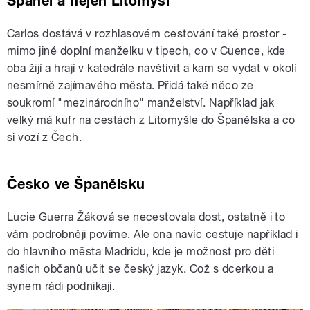
Španěl a nejen Litomyšl
Carlos dostává v rozhlasovém cestování také prostor -
mimo jiné doplní manželku v tipech, co v Cuence, kde
oba žijí a hrají v katedrále navštívit a kam se vydat v okolí
nesmírně zajímavého města. Přidá také něco ze
soukromí "mezinárodního" manželství. Například jak
velký má kufr na cestách z Litomyšle do Španělska a co
si vozí z Čech.
Česko ve Španělsku
Lucie Guerra Žáková se necestovala dost, ostatně i to
vám podrobněji povíme. Ale ona navíc cestuje například i
do hlavního města Madridu, kde je možnost pro děti
našich občanů učit se český jazyk. Což s dcerkou a
synem rádi podnikají.