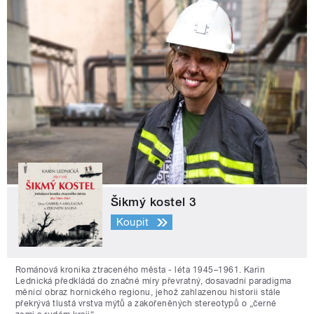
Šikmý kostel 3
Koupit
Románová kronika ztraceného města - léta 1945–1961. Karin
Lednická předkládá do značné míry převratný, dosavadní paradigma
měnící obraz hornického regionu, jehož zahlazenou historii stále
překrývá tlustá vrstva mýtů a zakořeněných stereotypů o „černé