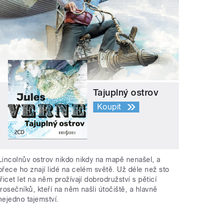
Tajuplný ostrov
Koupit
Lincolnův ostrov nikdo nikdy na mapě nenašel, a
přece ho znají lidé na celém světě. Už déle než sto
třicet let na něm prožívají dobrodružství s pěticí
trosečníků, kteří na něm našli útočiště, a hlavně
nejedno tajemství.