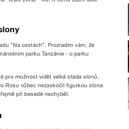
slony
řadu "Na cestách". Prozradím vám, že
 národním parku Tanzánie - o parku
ně pro možnost vidět velká stáda slonů.
ího Rosu vůbec nezaskočil figurkou slona
zřejmě při besedě nechyběl.
a