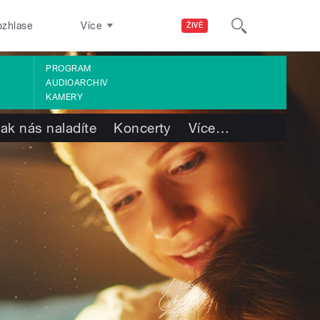
ozhlase
Více
ŽIVĚ
PROGRAM
AUDIOARCHIV
KAMERY
ak nás naladíte
Koncerty
Více
…