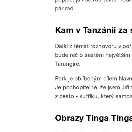
pár rad.
Kam v Tanzánii za 
Další z témat rozhovoru v po
bude řeč o šestém největším
Tarangire.
Park je oblíbeným cílem hlav
Je pochopitelné, že jsem Jiř
z cesto - kufříku, který samo
Obrazy Tinga Ting