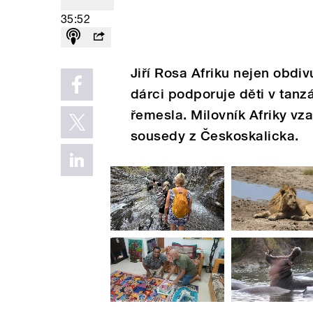
35:52
Jiří Rosa Afriku nejen obdiv
dárci podporuje děti v tanz
řemesla. Milovník Afriky vza
sousedy z Českoskalicka.