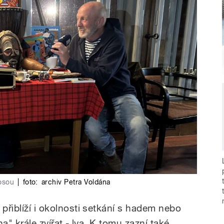
Rosou
|
foto:
archiv Petra Voldána
 přiblíží i okolnosti setkání s hadem nebo
na" krále zvířat - lva. K tomu zazní také