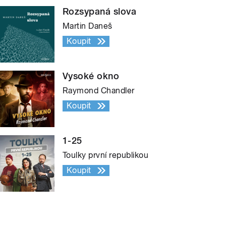
Rozsypaná slova
Martin Daneš
Koupit
Vysoké okno
Raymond Chandler
Koupit
1-25
Toulky první republikou
Koupit