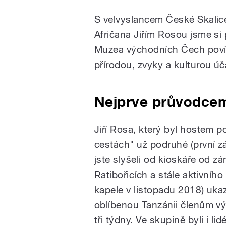
S velvyslancem České Skalic
Afričana Jiřím Rosou jsme si 
Muzea východních Čech povída
přírodou, zvyky a kulturou ú
Nejprve průvodcem
Jiří Rosa, který byl hostem 
cestách" už podruhé (první zá
jste slyšeli od kioskáře od z
Ratibořicích a stále aktivníh
kapele v listopadu 2018) uka
oblíbenou Tanzánii členům vý
tři týdny. Ve skupině byli i lid