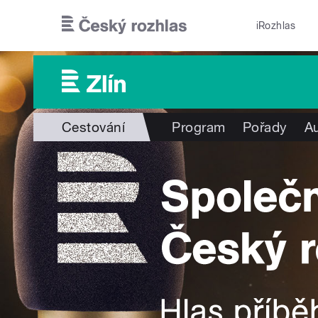
Přejít k hlavnímu obsahu
iRozhlas
Cestování
Program
Pořady
Au