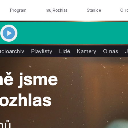
Program
mujRozhlas
Stanice
O r
dioarchiv
Playlisty
Lidé
Kamery
O nás
J