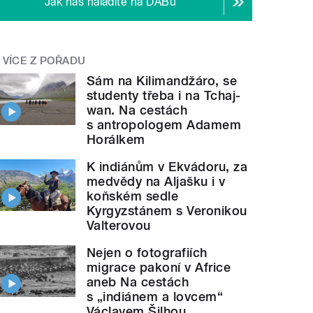
Jak nás naladíte na DABu
VÍCE Z POŘADU
Sám na Kilimandžáro, se
studenty třeba i na Tchaj-
wan. Na cestách
s antropologem Adamem
Horálkem
K indiánům v Ekvádoru, za
medvědy na Aljašku i v
koňském sedle
Kyrgyzstánem s Veronikou
Valterovou
Nejen o fotografiích
migrace pakoní v Africe
aneb Na cestách
s „indiánem a lovcem“
Václavem Šilhou