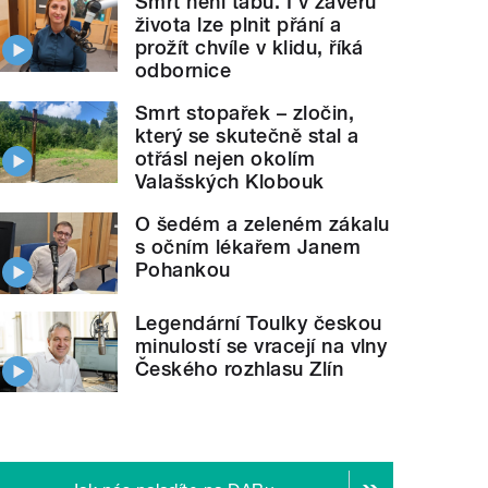
Smrt není tabu. I v závěru
života lze plnit přání a
prožít chvíle v klidu, říká
odbornice
Smrt stopařek – zločin,
který se skutečně stal a
otřásl nejen okolím
Valašských Klobouk
O šedém a zeleném zákalu
s očním lékařem Janem
Pohankou
Legendární Toulky českou
minulostí se vracejí na vlny
Českého rozhlasu Zlín