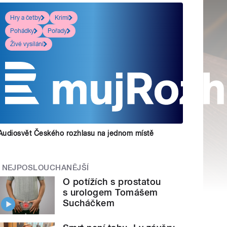
Hry a četby
Krimi
Pohádky
Pořady
Živé vysílání
Audiosvět Českého rozhlasu na jednom místě
NEJPOSLOUCHANĚJŠÍ
O potížích s prostatou
s urologem Tomášem
Sucháčkem