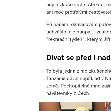
nejen zkušenost s Afrikou, m
ani moc protřelými cestovatel
Při našem rozhlasovém putován
uchvátilo, ale naopak i zasko
"rekreační týden", kterým Jiř
Dívat se před i na
To byla jedna z rad zkušenéh
Tanzánie dával například v Ná
země. Pochopitelně mne zajíma
návštěvníky z Čech.