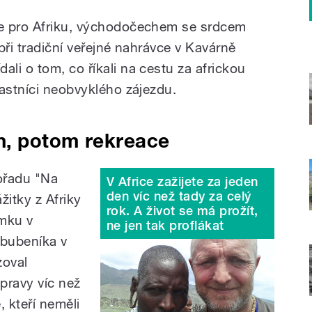
e pro Afriku, východočechem se srdcem
při tradiční veřejné nahrávce v Kavárně
li o tom, co říkali na cestu za africkou
častníci neobvyklého zájezdu.
, potom rekreace
pořadu "Na
V Africe zažijete za jeden
den víc než tady za celý
žitky z Afriky
rok. A život se má prožít,
ámku v
ne jen tak proflákat
o bubeníka v
zoval
pravy víc než
é, kteří neměli