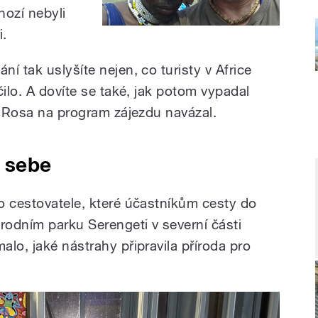
nozí nebyli
i.
í tak uslyšíte nejen, co turisty v Africe
čilo. A dovíte se také, jak potom vypadal
í Rosa na program zájezdu navázal.
d sebe
o cestovatele, které účastníkům cesty do
rodním parku Serengeti v severní části
lo, jaké nástrahy připravila příroda pro