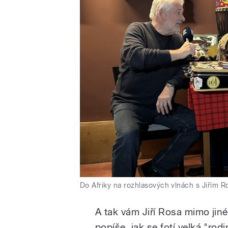
Do Afriky na rozhlasových vlnách s Jiřím 
A tak vám Jiří Rosa mimo jiné
popíše, jak se fotí velká "rodi