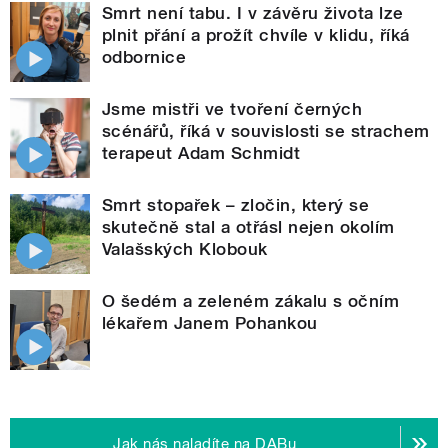
Smrt není tabu. I v závěru života lze
plnit přání a prožít chvíle v klidu, říká
odbornice
Jsme mistři ve tvoření černých
scénářů, říká v souvislosti se strachem
terapeut Adam Schmidt
Smrt stopařek – zločin, který se
skutečně stal a otřásl nejen okolím
Valašských Klobouk
O šedém a zeleném zákalu s očním
lékařem Janem Pohankou
Jak nás naladíte na DABu