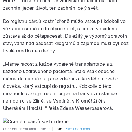
Horák. Líbí se mu citát ze židovského Talmudu - kdo
zachrání jeden život, ten zachrání celý svět.
Do registru dárců kostní dřeně může vstoupit kdokoli ve
věku od osmnácti do čtyřiceti let, s tím že v evidenci
zůstává až do pětapadesáti. Důležitý je výborný zdravotní
stav, váha nad padesát kilogramů a zájemce musí být bez
trvalé medikace a léčby.
„Máme radost z každé vydařené transplantace a z
každého uzdraveného pacienta. Stále však obecně
máme dárců málo a jsme vděčni za každého nového
člověka, který vstoupí do registru. Kdokoliv o této
možnosti uvažuje, nechť přijde na transfúzní stanice
nemocnic ve Zlíně, ve Vsetíně, v Kroměříži či v
Uherském Hradišti,“ řekla Zdena Wasserbauerová.
Ocenění dárců kostní dřeně
|
foto:
Pavel Sedláček