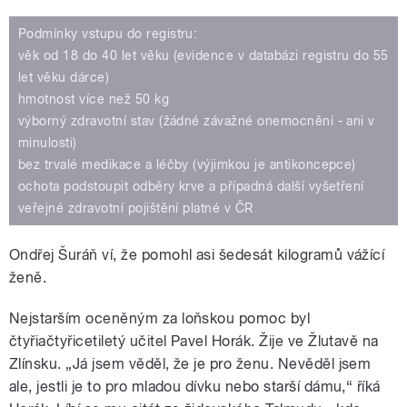
Podmínky vstupu do registru:
věk od 18 do 40 let věku (evidence v databázi registru do 55
let věku dárce)
hmotnost více než 50 kg
výborný zdravotní stav (žádné závažné onemocnění - ani v
minulosti)
bez trvalé medikace a léčby (výjimkou je antikoncepce)
ochota podstoupit odběry krve a případná další vyšetření
veřejné zdravotní pojištění platné v ČR
Ondřej Šuráň ví, že pomohl asi šedesát kilogramů vážící
ženě.
Nejstarším oceněným za loňskou pomoc byl
čtyřiačtyřicetiletý učitel Pavel Horák. Žije ve Žlutavě na
Zlínsku. „Já jsem věděl, že je pro ženu. Nevěděl jsem
ale, jestli je to pro mladou dívku nebo starší dámu,“ říká