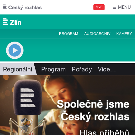
Přejít k hlavnímu obsahu
MENU
ŽIVĚ
PROGRAM
AUDIOARCHIV
KAMERY
Regionální
Program
Pořady
Více
…