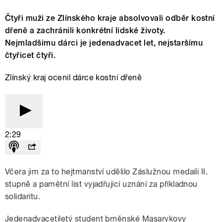
Čtyři muži ze Zlínského kraje absolvovali odběr kostní
dřeně a zachránili konkrétní lidské životy.
Nejmladšímu dárci je jedenadvacet let, nejstaršímu
čtyřicet čtyři.
Zlínský kraj ocenil dárce kostní dřeně
2:29
Včera jim za to hejtmanství udělilo Záslužnou medaili II.
stupně a pamětní list vyjadřující uznání za příkladnou
solidaritu.
Jedenadvacetiletý student brněnské Masarykovy