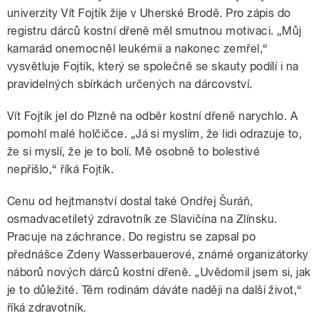
univerzity Vít Fojtík žije v Uherské Brodě. Pro zápis do
registru dárců kostní dřeně měl smutnou motivaci. „Můj
kamarád onemocněl leukémii a nakonec zemřel,“
vysvětluje Fojtík, který se společně se skauty podílí i na
pravidelných sbírkách určených na dárcovství.
Vít Fojtík jel do Plzně na odběr kostní dřeně narychlo. A
pomohl malé holčičce. „Já si myslím, že lidi odrazuje to,
že si myslí, že je to bolí. Mě osobně to bolestivé
nepřišlo,“ říká Fojtík.
Cenu od hejtmanství dostal také Ondřej Šuráň,
osmadvacetiletý zdravotník ze Slavičína na Zlínsku.
Pracuje na záchrance. Do registru se zapsal po
přednášce Zdeny Wasserbauerové, známé organizátorky
náborů nových dárců kostní dřeně. „Uvědomil jsem si, jak
je to důležité. Těm rodinám dáváte naději na další život,“
říká zdravotník.