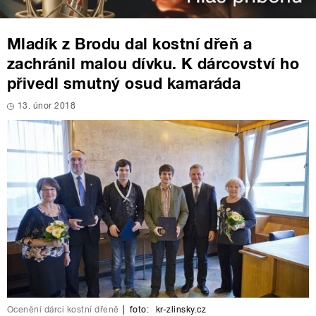
Mladík z Brodu dal kostní dřeň a
zachránil malou dívku. K dárcovství ho
přivedl smutný osud kamaráda
13. únor 2018
Ocenění dárci kostní dřeně
|
foto:
kr-zlinsky.cz