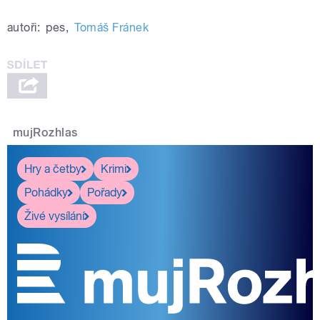
autoři:
pes
,
Tomáš Fránek
mujRozhlas
Hry a četby
Krimi
Pohádky
Pořady
Živé vysílání