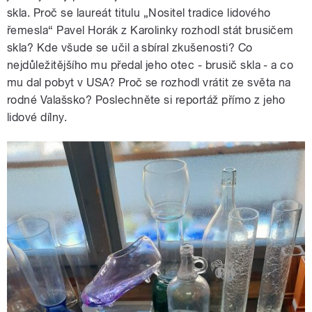
skla. Proč se laureát titulu „Nositel tradice lidového
řemesla“ Pavel Horák z Karolinky rozhodl stát brusičem
skla? Kde všude se učil a sbíral zkušenosti? Co
nejdůležitějšího mu předal jeho otec - brusič skla - a co
mu dal pobyt v USA? Proč se rozhodl vrátit ze světa na
rodné Valašsko? Poslechněte si reportáž přímo z jeho
lidové dílny.