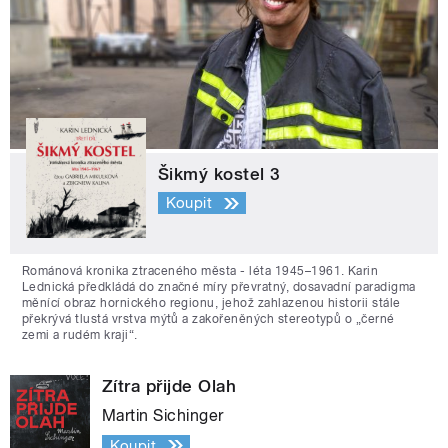
Šikmý kostel 3
Koupit
Románová kronika ztraceného města - léta 1945–1961. Karin
Lednická předkládá do značné míry převratný, dosavadní paradigma
měnící obraz hornického regionu, jehož zahlazenou historii stále
překrývá tlustá vrstva mýtů a zakořeněných stereotypů o „černé
zemi a rudém kraji“.
Zítra přijde Olah
Martin Sichinger
Koupit