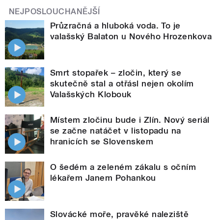
NEJPOSLOUCHANĚJŠÍ
Průzračná a hluboká voda. To je
valašský Balaton u Nového Hrozenkova
Smrt stopařek – zločin, který se
skutečně stal a otřásl nejen okolím
Valašských Klobouk
Místem zločinu bude i Zlín. Nový seriál
se začne natáčet v listopadu na
hranicích se Slovenskem
O šedém a zeleném zákalu s očním
lékařem Janem Pohankou
Slovácké moře, pravěké naleziště