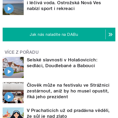
i léčivá voda. Ostrožská Nová Ves
nabízí sport i rekreaci
Jak nás naladíte na DABu
VÍCE Z POŘADU
Selské slavnosti v Holašovicích:
sedláci, Doudlebané a Babouci
Člověk může na festivalu ve Strážnici
zestárnout, aniž by ho musel opustit,
říká jeho prezident
V Prachaticích už od pradávna věděli,
že sůl je nad zlato