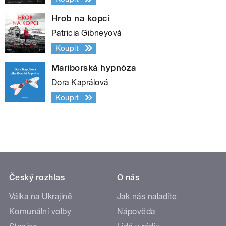
Hrob na kopci
Patricia Gibneyová
Koupit
Mariborská hypnóza
Dora Kaprálová
Koupit
Český rozhlas
O nás
Válka na Ukrajině
Jak nás naladíte
Komunální volby
Nápověda