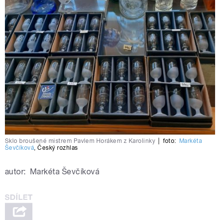
Sklo broušené mistrem Pavlem Horákem z Karolinky
|
foto:
Markéta
Ševčíková
,
Český rozhlas
autor:
Markéta Ševčíková