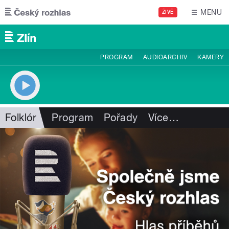
Přejít k hlavnímu obsahu
MENU
ŽIVĚ
PROGRAM
AUDIOARCHIV
KAMERY
Folklór
Program
Pořady
Více
…